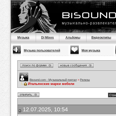
Музыка
Dj Mixes
Альбомы
Видеоклипы
Музыка пользователей
Моя музыка
Bisound.com - Музыкальный портал
>
Релизы
Итальянские марки мебели
Стра
12.07.2025, 10:54