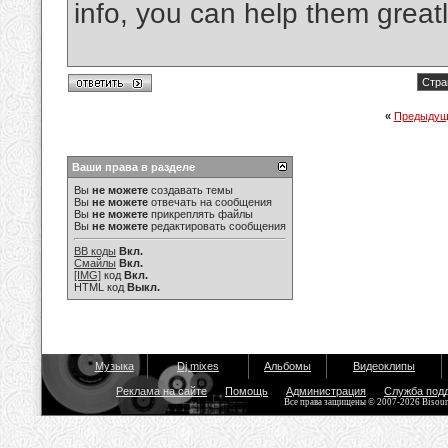
info, you can help them great
Стра
«
Предыдущ
Ваши права в разделе
Вы
не можете
создавать темы
Вы
не можете
отвечать на сообщения
Вы
не можете
прикреплять файлы
Вы
не можете
редактировать сообщения
BB коды
Вкл.
Смайлы
Вкл.
[IMG]
код
Вкл.
HTML код
Выкл.
Музыка
Dj mixes
Альбомы
Видеоклипы
Реклама на сайте
Помощь
Администрация
Служба под
Все права защищены © 2007-2026 Bisou