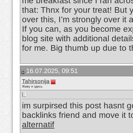
me breakfast since I ran acros
that: Thnx for your treat! But
over this, I’m strongly over it
If you can, as you become ex
blog site with additional detai
for me. Big thumb up due to th
16.07.2025, 09:51
Tahirsonija
Живу я здесь
im surpirsed this post hasnt 
backlinks friend and move it 
alternatif