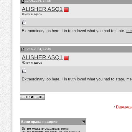
12.06.2024, 14:05
ALISHER ASQ1
Живу я здесь
Extraordinary job here. I in truth loved what you had to state.
me
12.06.2024, 14:38
ALISHER ASQ1
Живу я здесь
Extraordinary job here. I in truth loved what you had to state.
me
«
Предыдущ
Ваши права в разделе
Вы
не можете
создавать темы