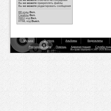
Вы
не можете
отвечать на сообщения
Вы
не можете
прикреплять файлы
Вы
не можете
редактировать сообщения
BB коды
Вкл.
Смайлы
Вкл.
[IMG]
код
Вкл.
HTML код
Выкл.
Музыка
Dj mixes
Альбомы
Видеоклипы
Реклама на сайте
Помощь
Администрация
Служба под
Все права защищены © 2007-2026 Bisou