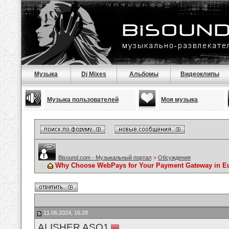
Музыка
Dj Mixes
Альбомы
Видеоклипы
Музыка пользователей
Моя музыка
Bisound.com - Музыкальный портал
>
Обсуждения
Why Choose WebPays for Your Payment Gateway in E
11.06.2024, 16:28
ALISHER ASQ1