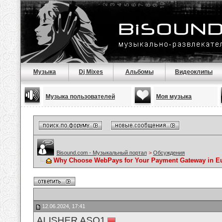
Музыка
Dj Mixes
Альбомы
Видеоклипы
Музыка пользователей
Моя музыка
Bisound.com - Музыкальный портал
>
Обсуждения
Why Choose WebPays for Your Payment Gateway in E
12.06.2024, 17:41
ALISHER ASQ1