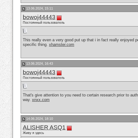
13.06.2024, 15:11
bowoj44443
Постоянный пользователь
This really even a very good put up that i in fact really enjoyed pe
specific thing.
xhamster.com
13.06.2024, 16:43
bowoj44443
Постоянный пользователь
That's give attention to you need to certain research prior to auth
way.
xnxx.com
14.06.2024, 18:10
ALISHER ASQ1
Живу я здесь