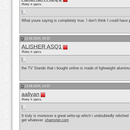
Живу я здесь
What youre saying is completely true. I don’t think I could have p
12.06.2024, 19:33
ALISHER ASQ1
Живу я здесь
the TV Stands that i bought online is made of lighweight alumin
13.06.2024, 14:37
aaliyan
Живу я здесь
It truly is moreover a great write-up which i undoubtedly relished
get whatever.
xhamster.com