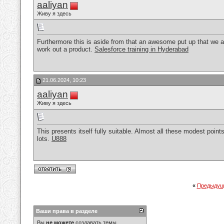
aaliyan
Живу я здесь
Furthermore this is aside from that an awesome put up that we all
work out a product.
Salesforce training in Hyderabad
21.06.2024, 10:23
aaliyan
Живу я здесь
This presents itself fully suitable. Almost all these modest points
lots.
U888
«
Предыдущ
Ваши права в разделе
Вы
не можете
создавать темы