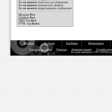
Вы
не можете
отвечать на сообщения
Вы
не можете
прикреплять файлы
Вы
не можете
редактировать сообщения
BB коды
Вкл.
Смайлы
Вкл.
[IMG]
код
Вкл.
HTML код
Выкл.
Музыка
Dj mixes
Альбомы
Видеоклипы
Реклама на сайте
Помощь
Администрация
Служба под
Все права защищены © 2007-2026 Bisou