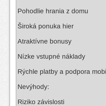
Pohodlie hrania z domu
Široká ponuka hier
Atraktívne bonusy
Nízke vstupné náklady
Rýchle platby a podpora mobi
Nevýhody:
Riziko závislosti