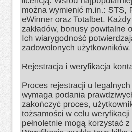
licencją. Wśród najpopularni
można wymienić m.in.: STS, F
eWinner oraz Totalbet. Każdy 
zakładów, bonusy powitalne 
Ich wiarygodność potwierdzają
zadowolonych użytkowników.
Rejestracja i weryfikacja ko
Proces rejestracji u legalnyc
wymaga podania prawdziwyc
zakończyć proces, użytkowni
tożsamości w celu weryfikacji
pełnoletnie mogą korzystać z