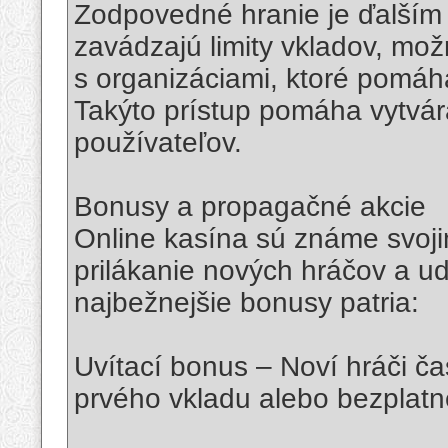
Zodpovedné hranie je ďalším
zavádzajú limity vkladov, mož
s organizáciami, ktoré pomá
Takýto prístup pomáha vytvár
používateľov.
Bonusy a propagačné akcie
Online kasína sú známe svoji
prilákanie nových hráčov a ud
najbežnejšie bonusy patria:
Uvítací bonus – Noví hráči ča
prvého vkladu alebo bezplat