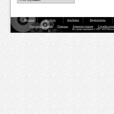
HTML код
Выкл.
Музыка
Dj mixes
Альбомы
Видеоклипы
Реклама на сайте
Помощь
Администрация
Служба под
Все права защищены © 2007-2026 Bisou