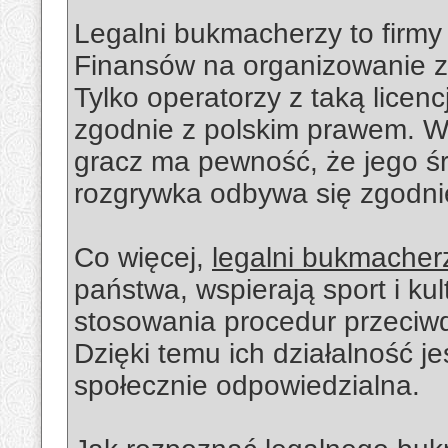
Legalni bukmacherzy to firmy
Finansów na organizowanie 
Tylko operatorzy z taką licen
zgodnie z polskim prawem. W
gracz ma pewność, że jego ś
rozgrywka odbywa się zgodnie
Co więcej,
legalni bukmacher
państwa, wspierają sport i ku
stosowania procedur przeciwd
Dzięki temu ich działalność je
społecznie odpowiedzialna.