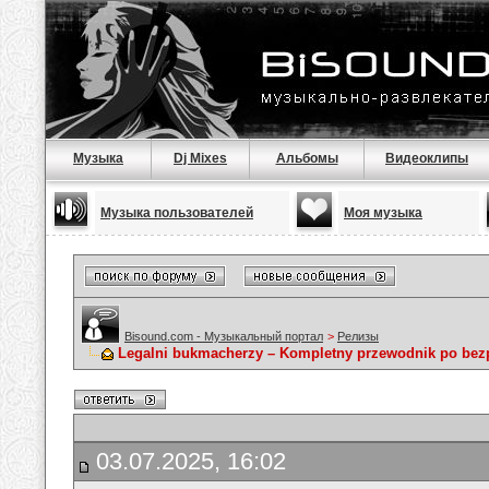
Музыка
Dj Mixes
Альбомы
Видеоклипы
Музыка пользователей
Моя музыка
Bisound.com - Музыкальный портал
>
Релизы
Legalni bukmacherzy – Kompletny przewodnik po bez
03.07.2025, 16:02