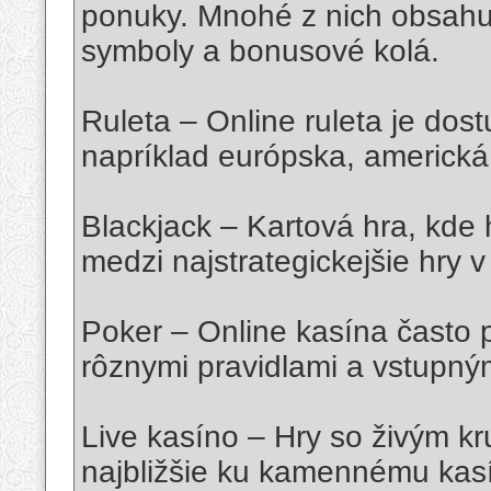
ponuky. Mnohé z nich obsahuj
symboly a bonusové kolá.
Ruleta – Online ruleta je dos
napríklad európska, americká
Blackjack – Kartová hra, kde h
medzi najstrategickejšie hry v
Poker – Online kasína často 
rôznymi pravidlami a vstupný
Live kasíno – Hry so živým k
najbližšie ku kamennému kasí