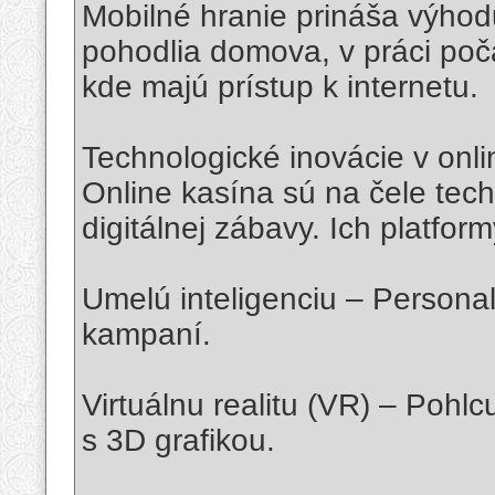
Mobilné hranie prináša výhodu 
pohodlia domova, v práci poč
kde majú prístup k internetu.
Technologické inovácie v onl
Online kasína sú na čele tech
digitálnej zábavy. Ich platfo
Umelú inteligenciu – Persona
kampaní.
Virtuálnu realitu (VR) – Pohlc
s 3D grafikou.