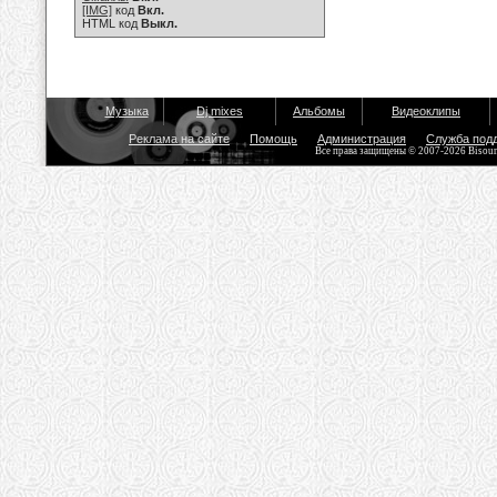
[IMG]
код
Вкл.
HTML код
Выкл.
Музыка
Dj mixes
Альбомы
Видеоклипы
Реклама на сайте
Помощь
Администрация
Служба под
Все права защищены © 2007-2026 Bisou