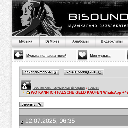
Музыка
Dj Mixes
Альбомы
Видеоклипы
Музыка пользователей
Моя музыка
Bisound.com - Музыкальный портал
>
Релизы
WO KANN ICH FALSCHE GELD KAUFEN WhatsApp +49 176
12.07.2025, 06:35