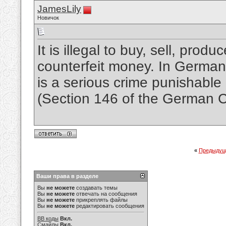
JamesLily
Новичок
It is illegal to buy, sell, produ
counterfeit money. In German
is a serious crime punishabl
(Section 146 of the German C
«
Предыдущ
Ваши права в разделе
Вы
не можете
создавать темы
Вы
не можете
отвечать на сообщения
Вы
не можете
прикреплять файлы
Вы
не можете
редактировать сообщения
BB коды
Вкл.
Смайлы
Вкл.