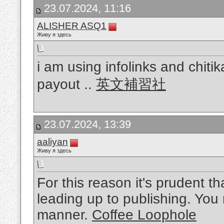
23.07.2024, 11:16
ALISHER ASQ1
Живу я здесь
i am using infolinks and chitik
payout ..
英文補習社
23.07.2024, 13:39
aaliyan
Живу я здесь
For this reason it's prudent 
leading up to publishing. You m
manner.
Coffee Loophole