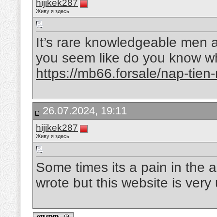
hijikek287
Живу я здесь
It’s rare knowledgeable men 
you seem like do you know w
https://mb66.forsale/nap-tien
26.07.2024, 19:11
hijikek287
Живу я здесь
Some times its a pain in the 
wrote but this website is very