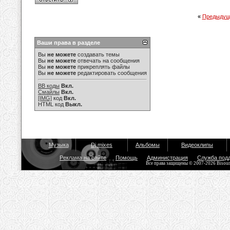
«
Предыдущ
Ваши права в разделе
Вы
не можете
создавать темы
Вы
не можете
отвечать на сообщения
Вы
не можете
прикреплять файлы
Вы
не можете
редактировать сообщения
BB коды
Вкл.
Смайлы
Вкл.
[IMG]
код
Вкл.
HTML код
Выкл.
Музыка
Dj mixes
Альбомы
Видеоклипы
Реклама на сайте
Помощь
Администрация
Служба под
Все права защищены © 2007-2026 Bisou