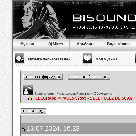
Музыка
Dj Mixes
Альбомы
Видеоклипы
Музыка пользователей
Моя музыка
Bisound.com - Музыкальный портал
>
Обсуждения
TELEGRAM: @PAULSKY555 - SELL FULLZ DL SCAN /
13.07.2024, 16:23