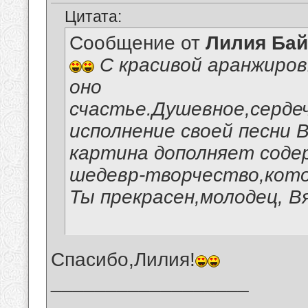
Цитата:
Сообщение от
Лилия Ба
С красивой аранжиров
оно
счастье.Душевное,серде
исполнение своей песни 
картина дополняет соде
шедевр-творчество,кото
Ты прекрасен,молодец, В
Спасибо,Лилия!
__________________
_______________________