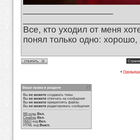
__________________
_______________________
Все, кто уходил от меня хот
понял только одно: хорошо,
Страниц
«
Предыдущ
Ваши права в разделе
Вы
не можете
создавать темы
Вы
не можете
отвечать на сообщения
Вы
не можете
прикреплять файлы
Вы
не можете
редактировать сообщения
BB коды
Вкл.
Смайлы
Вкл.
[IMG]
код
Вкл.
HTML код
Выкл.