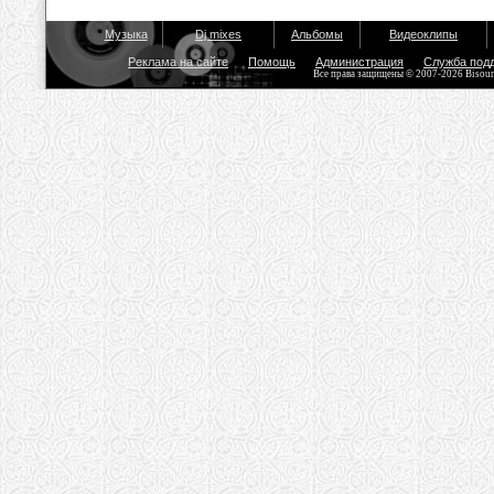
Музыка
Dj mixes
Альбомы
Видеоклипы
Реклама на сайте
Помощь
Администрация
Служба под
Все права защищены © 2007-2026 Bisou