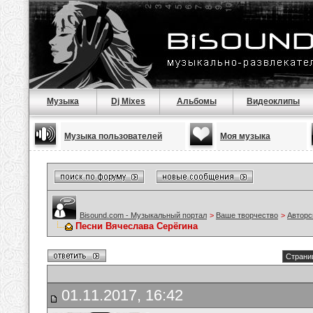
Музыка
Dj Mixes
Альбомы
Видеоклипы
Музыка пользователей
Моя музыка
Bisound.com - Музыкальный портал
>
Ваше творчество
>
Авторс
Песни Вячеслава Серёгина
Страниц
01.11.2017, 16:42