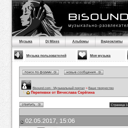
Музыка
Dj Mixes
Альбомы
Видеоклипы
Музыка пользователей
Моя музыка
Bisound.com - Музыкальный портал
>
Ваше творчество
Перепевки от Вячеслава Серёгина
Страница 1
02.05.2017, 15:06