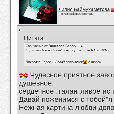
Лилия Баймухаметова
Постоянный пользователь
Цитата:
Сообщение от
Вячеслав Серёгин
http://www.bisound.com/index.php?nam...le&id=10398722
Вячеслав Серёгин-Давай поженимся
с тобой
Чудесное,приятное,заво
душевное,
сердечное ,талантливое исп
Давай поженимся с тобой"я
Нежная картина любви доп