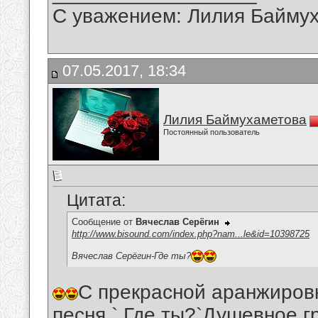
С уважением: Лилия Байму
07.05.2017, 18:34
Лилия Баймухаметова
Постоянный пользователь
Цитата:
Сообщение от
Вячеслав Серёгин
http://www.bisound.com/index.php?nam...le&id=10398725
Вячеслав Серёгин-Где ты?
С прекрасной аранжировк
песня ` Где ты?`Душевное,