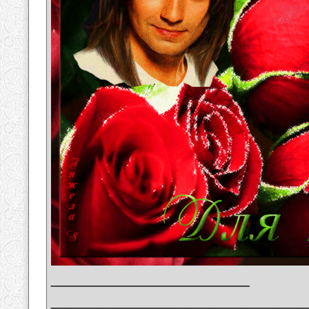
__________________
_______________________