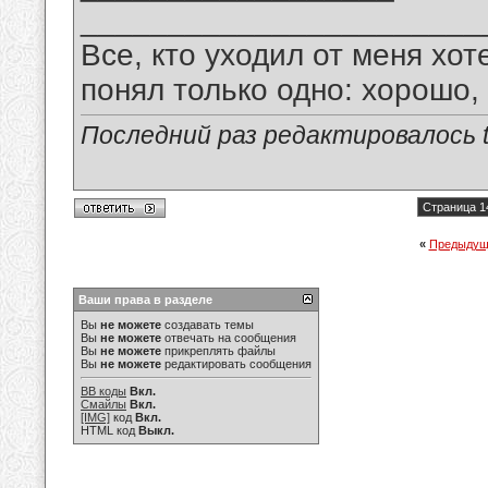
_______________________
Все, кто уходил от меня хот
понял только одно: хорошо,
Последний раз редактировалось tu
Страница 1
«
Предыдущ
Ваши права в разделе
Вы
не можете
создавать темы
Вы
не можете
отвечать на сообщения
Вы
не можете
прикреплять файлы
Вы
не можете
редактировать сообщения
BB коды
Вкл.
Смайлы
Вкл.
[IMG]
код
Вкл.
HTML код
Выкл.