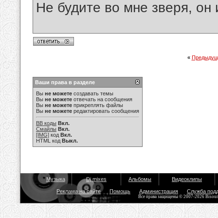
Не будите во мне зверя, он 
«
Предыдущ
Ваши права в разделе
Вы
не можете
создавать темы
Вы
не можете
отвечать на сообщения
Вы
не можете
прикреплять файлы
Вы
не можете
редактировать сообщения
BB коды
Вкл.
Смайлы
Вкл.
[IMG]
код
Вкл.
HTML код
Выкл.
Музыка
Dj mixes
Альбомы
Видеоклипы
Реклама на сайте
Помощь
Администрация
Служба под
Все права защищены © 2007-2026 Bisou