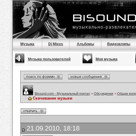
Музыка
Dj Mixes
Альбомы
Видеоклипы
Музыка пользователей
Моя музыка
Bisound.com - Музыкальный портал
>
Обсуждения
>
Общие воп
Скачивание музыки
21.09.2010, 18:18