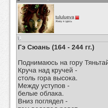
tululueva
Живу я здесь
Гэ Сюань (164 - 244 гг.)
Поднимаюсь на гору Тяньта
Круча над кручей -
столь гора высока.
Между уступов -
белые облака.
Вниз поглядел -