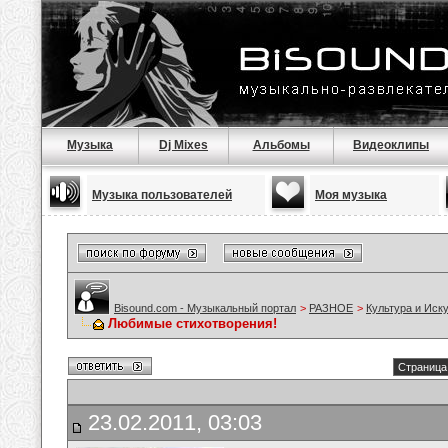
Музыка
Dj Mixes
Альбомы
Видеоклипы
Музыка пользователей
Моя музыка
Bisound.com - Музыкальный портал
>
РАЗНОЕ
>
Культура и Иск
Любимые стихотворения!
Страница 
23.02.2011, 03:03