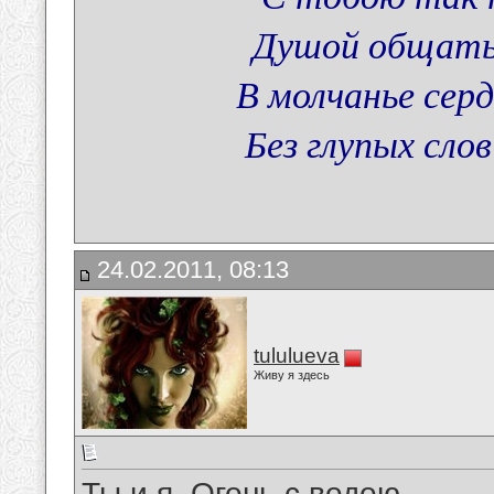
Душой общатьс
В молчанье сер
Без глупых слов
24.02.2011, 08:13
tululueva
Живу я здесь
Ты и я. Огонь с водою.