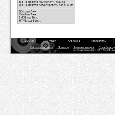
Вы
не можете
прикреплять файлы
Вы
не можете
редактировать сообщения
BB коды
Вкл.
Смайлы
Вкл.
[IMG]
код
Вкл.
HTML код
Выкл.
Музыка
Dj mixes
Альбомы
Видеоклипы
Реклама на сайте
Помощь
Администрация
Служба под
Все права защищены © 2007-2026 Bisou