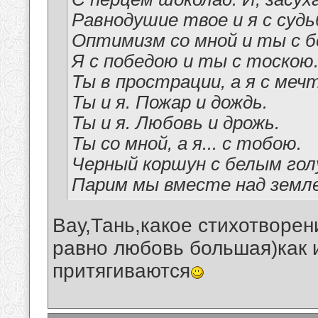
Равнодушие твое и я с судь
Оптимизм со мной и ты с б
Я с победою и ты с тоскою
Ты в прострации, а я с меч
Ты и я. Пожар и дождь.
Ты и я. Любовь и дрожь.
Ты со мной, а я... с тобою.
Черный коршун с белым го
Парим мы вместе над земл
Вау,Тань,какое стихотворен
равно любовь большая)как 
притягиваются