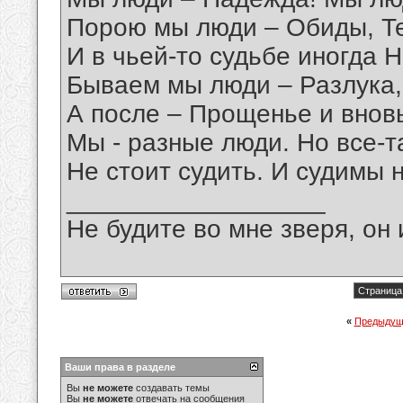
Порою мы люди – Обиды, Т
И в чьей-то судьбе иногда 
Бываем мы люди – Разлука,
А после – Прощенье и внов
Мы - разные люди. Но все-т
Не стоит судить. И судимы н
__________________
Не будите во мне зверя, он 
Страница 
«
Предыдущ
Ваши права в разделе
Вы
не можете
создавать темы
Вы
не можете
отвечать на сообщения