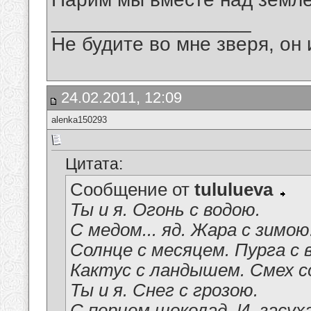
__________________
Не будите во мне зверя, он 
24.02.2011, 12:09
alenka150293
Цитата:
Сообщение от
tululueva
Ты и я. Огонь с водою.
С медом... яд. Жара с зимою
Солнце с месяцем. Пурга с 
Кактус с ландышем. Смех с
Ты и я. Снег с грозою.
С перцем шоколад. И, засуха