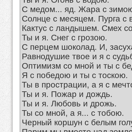
С медом... яд. Жара с зимо
Солнце с месяцем. Пурга с 
Кактус с ландышем. Смех со
Ты и я. Снег с грозою.
С перцем шоколад. И, засух
Равнодушие твое и я с судь
Оптимизм со мной и ты с б
Я с победою и ты с тоскою.
Ты в прострации, а я с мечт
Ты и я. Пожар и дождь.
Ты и я. Любовь и дрожь.
Ты со мной, а я... с тобою.
Черный коршун с белым го
Парим мы вместе над земл