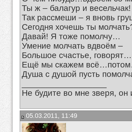
Ты ж – балагур и весельчак!
Так рассмеши – я вновь гр
Сегодня хочешь ты молчать
Давай! Я тоже помолчу…
Умение молчать вдвоём –
Большое счастье, говорят…
Ещё мы скажем всё…пото
Душа с душой пусть помол
__________________
Не будите во мне зверя, он 
05.03.2011, 11:49