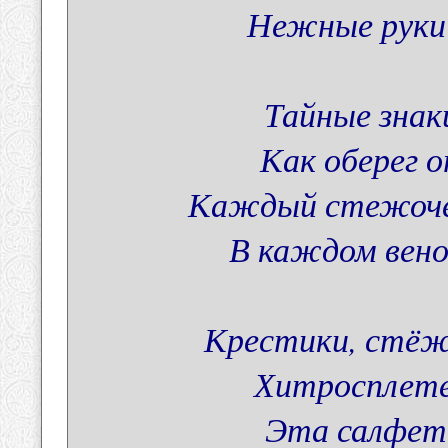
Нежные руки
Тайные знак
Как оберег о
Каждый стежочек
В каждом вено
Крестики, стёжк
Хитросплете
Эта салфето