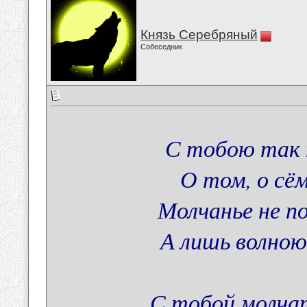
Князь Серебряный
Собеседник
С тобою так 
О том, о сём
Молчанье не п
А лишь волною
С тобой молчат