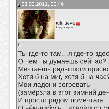
03.03.2011, 00:46
tululueva
Живу я здесь
Ты где-то там…я где-то зд
О чём ты думаешь сейчас?
Мечтаешь рядышком присе
Хотя б на миг, хотя б на час?
Мои ладони согревать
(замёрзла в этот зимний ден
И просто рядом помечтать
О чём-нибудь…вдвоём со 