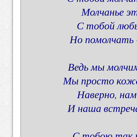
Молчанье эт
С тобой люб
Но помолчать -
Ведь мы молчим
Мы просто коже
Наверно, нам
И наша встреча
С тобою так 