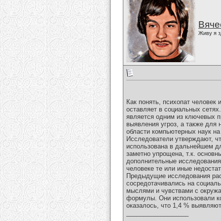
Вяче
Живу я з
Как понять, психопат человек 
оставляет в социальных сетях.
является одним из ключевых п
выявления угроз, а также для 
области компьютерных наук на
Исследователи утверждают, чт
использована в дальнейшем дл
заметно упрощена, т.к. основ
дополнительные исследования,
человеке те или иные недостат
Предыдущие исследования расс
сосредотачивались на социал
мыслями и чувствами с окружа
формулы. Они использовали ко
оказалось, что 1,4 % выявляю
__________________
___________________________