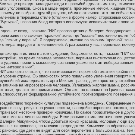
Все чаще приходят молодые люди с просьбой сделать им тату, стилизов
вших уголовников. Снова в моде черепа, пронзенные мечом, хищные птиц
 почему не выбрать другой рисунок, обычно отвечают, что так сейчас мо
рмленном в тюремном стиле (столики в форме камер, сторожевые собаки
 "Бутырка", названия блюд которого используют исключительно слова из
ь.
 здесь не вижу, - заявила "НИ" правозащитница Валерия Новодворская, 
рана живет по законам "красной" зоны, где "паханы" постоянно делят "об
да "лежит у параши". Я подчеркиваю, именно по законам "красной" зоны.
о мира, порядки и то человечней. А раз законы у нас тюремные, почему
 однако доля истины в этом суждении, безусловно, есть, - сказал "НИ" с
рестройки, во время периода безвластия, первыми институтами обществ
о и удалось привить массовому сознанию уважение к антиобщественным 
кже интерес к ним".
НИ" эксперты считают, что тиражирование тюремной тематики крайне не
 уровне страны. Об опасностях этого повального увлечения говорят и л
крупнейший исследователь арго Михаил Грачев, даже простое употребле
е влияние на мировоззрение человека. Увлекаясь жаргонизмами, россия
ют язык, делают его примитивным. Однако, по словам г-на Грачева, само
а способствует формированию устойчивого противоправного поведения и
 воздействию тюремной культуры подвержена молодежь. Современные пе
рают в зону: рисуют на руках перстни, наподобие воровских наколок, р
страивают жестокие проверки новичкам. Но самое поразительное в другом
вали в местах лишения свободы. Если раньше от малолетних преступник
 Валерии Микулиной, чтобы добиться юных красавиц, молодые люди врут
ильны эти процессы, по мнению председателя Комиссии по образованию
 районах, где дети не видят для себя перспектив в большой жизни. Тем 
хорошо образованных сверстников - хотя бы в знании воровских законов