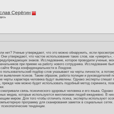
слав Серёгин
десь
или нет? Ученые утверждают, что это можно обнаружить, если просмотре
 Они утверждают, что частое использование таких слов, как «умереть», 
редупреждающих знаков. Исследование, которое проводили ученые, мо
начальников при приеме на работу нового сотрудника. Исследование бы
 сайте Фонда конфиденциальности в Лондоне.
о пользовательский подбор слов указывают на черты личности, а потом
я выявления психов. Таким образом, работа полиции и руководителей п
ные черты характера человека будут выявлены. Однако эксперты спешат 
 прежде чем можно будет использовать подобный метод скрининга, по
ки.
матривали связь психического здоровья человека и его языка. Однако
ьных медиа, которые используются миллионами людей ежедневно. В ни
ющим миром. Для того чтобы отличить психа, эксперты используют осо
мпьютерную программу для сканирования заметок в социальных сетях.
т психопатические тенденции.