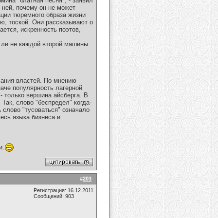
ина "блатная песня", - заявил
 ней, почему он не может
ации тюремного образа жизни
ю, тоской. Они рассказывают о
ается, искренность поэтов,
 ли не каждой второй машины.
лания властей. По мнению
наче популярность лагерной
- только вершина айсберга. В
Так, слово "беспредел" когда-
 слово "тусоваться" означало
есь языка бизнеса и
и.
#
203
Регистрация: 16.12.2011
Сообщений: 903