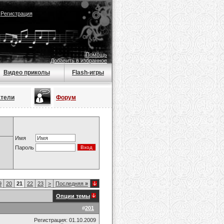
|
Регистрация
Помощь
Добавить в избранное
Видео приколы
Flash-игры
атели
Форум
Имя
Пароль
9
20
21
22
23
>
Последняя
»
Опции темы
#
201
Регистрация: 01.10.2009