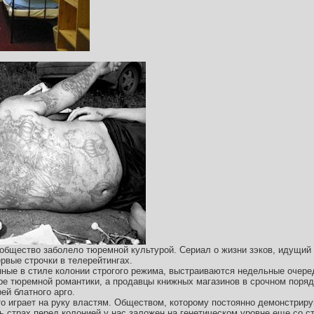
 общество заболело тюремной культурой. Сериал о жизни зэков, идущий 
рвые строчки в телерейтингах.
ные в стиле колонии строгого режима, выстраиваются недельные очере
ре тюремной романтики, а продавцы книжных магазинов в срочном поря
ей блатного арго.
то играет на руку властям. Обществом, которому постоянно демонстриру
 страх перед колонией у нас заложен на генетическом уровне еще со ст