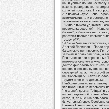
наши усилия пошли насмарку. 
законе, рецидивистов, отсиде
колючей проволоке. На вопрос,
А в ночном клубе "Зона", офо
автоматчики), или в ресторане
заказывать за несколько недел
"Лично я ничего удивительного
провела за решеткой. - Наша ст
богема", а большая часть наро
работают правила криминальног
то другой?".
"Я бы не был так категоричен,
Алексей Левинсон. - После пе
бандитские группировки. Им-т
законам и правилам зоны, а та
Практически все опрошенные "
интеллектуальном и культурном
доктор филологических наук, 
способно оказать существенно
словарный запас, но и огрубля
на "тюремщину", блатные слов
трудом ничего не добьешься.
Наиболее сильно негативному
что школьники на переменах иг
"по фене", держат "общак" и у
что их родные и близкие побы
сегодня, по мнению психолога
бы условный срок. Особенно с
Евгения Бунимовича, в рабочих
превосходить состоятельных и 