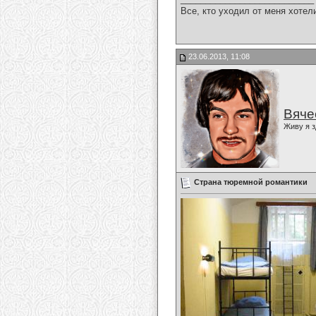
Все, кто уходил от меня хотел
23.06.2013, 11:08
Вяче
Живу я з
Страна тюремной романтики