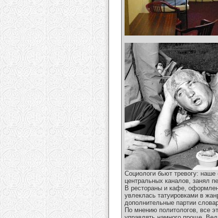
Социологи бьют тревогу: наше
центральных каналов, занял пе
В рестораны и кафе, оформлен
увлеклась татуировками в жан
дополнительные партии словар
По мнению политологов, все э
управлять намного проще. Ведь