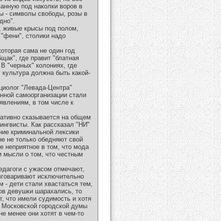
анную под наколки воров в
ы - символы свободы, розы в
дно".
, живые крысы под полом,
 "фени", столики надо
которая сама не один год
щак", где правит "блатная
 В "черных" колониях, где
 культура должна быть какой-
оциолог "Левада-Центра"
енной самоорганизации стали
явлениям, в том числе к
гативно сказывается на общем
ингвисты. Как рассказал "НИ"
ние криминальной лексики
не не только обедняют свой
е неприятное в том, что мода
 мысли о том, что честным
дагоги с ужасом отмечают,
азговаривают исключительно
 - дети стали хвастаться тем,
ов девушки шарахались, то
, что имели судимость и хотя
 Московской городской думы
не менее они хотят в чем-то
.