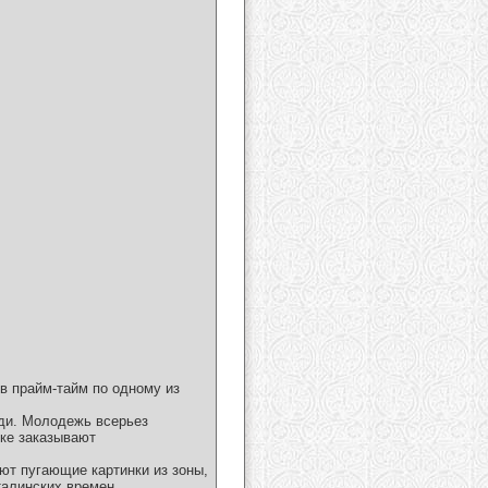
в прайм-тайм по одному из
ди. Молодежь всерьез
дке заказывают
ют пугающие картинки из зоны,
алинских времен...