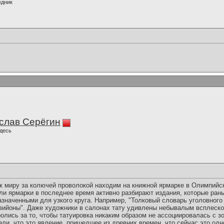
едник
слав Серёгин
десь
 к миру за колючей проволокой находим на книжной ярмарке в Олимпий
ли ярмарки в последнее время активно разбирают издания, которые ран
значенными для узкого круга. Например, "Толковый словарь уголовного 
вийоны". Даже художники в салонах тату удивлены небывалым всплеско
ролись за то, чтобы татуировка никаким образом не ассоциировалась с зо
али, что это явление, пришедшее из древних времен, что сейчас это одно