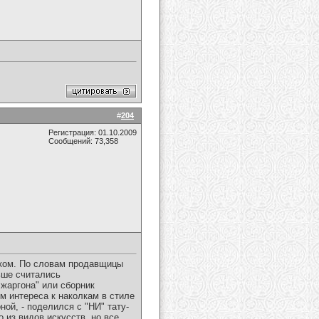
#
204
Регистрация: 01.10.2009
Сообщений: 73,358
ском. По словам продавщицы
ьше считались
жаргона" или сборник
м интереса к наколкам в стиле
ной, - поделился с "НИ" тату-
 из видов искусств, но все