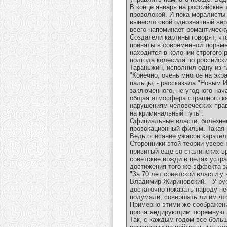
В конце января на российские
проволокой. И пока моралисты
вынесло свой однозначный вер
всего напоминает романтическ
Создатели картины говорят, ч
приняты в современной тюрьме
находится в колонии строгого
полгода колесила по российск
Тараньжин, исполнил одну из 
"Конечно, очень многое на экр
пальцы, - рассказала "Новым 
заключенного, не угодного нач
общая атмосфера страшного ка
нарушениям человеческих прав,
на криминальный путь".
Официальные власти, болезнен
провокационный фильм. Такая 
Ведь описание ужасов карате
Сторонники этой теории уверен
привитый еще со сталинских вр
советские вожди в целях устр
достижения того же эффекта з
"За 70 лет советской власти у
Владимир Жириновский. - У ру
достаточно показать народу н
подумали, совершать ли им что
Примерно этими же соображени
пропагандирующим тюремную 
Так, с каждым годом все боль