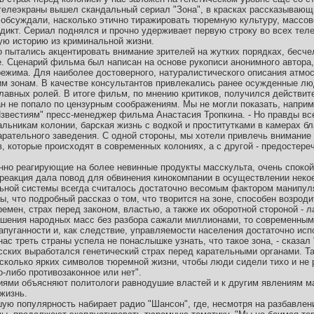
 телеэкраны вышел скандальный сериал "Зона", в красках рассказывающ
 обсуждали, насколько этично тиражировать тюремную культуру, массо
дикт. Сериал поднялся и прочно удерживает первую строку во всех тел
ую историю из криминальной жизни.
то пытались акцентировать внимание зрителей на жутких порядках, бесч
. Сценарий фильма был написан на основе рукописи анонимного автора
 режима. Для наиболее достоверного, натуралистического описания атм
им зонам. В качестве консультантов привлекались ранее осужденные люд
главных ролей. В итоге фильм, по мнению критиков, получился действит
ан не попало по цензурным соображениям. Мы не могли показать, напри
Известиям" пресс-менеджер фильма Анастасия Тропкина. - Но правды вс
альникам колонии, барская жизнь с водкой и проститутками в камерах бл
рательного заведения. С одной стороны, мы хотели привлечь внимание
 которые происходят в современных колониях, а с другой - предостереч
но реагирующие на более невинные продукты масскульта, очень спокой
реакция дала повод для обвинения кинокомпании в осуществлении некое
льной системы всегда считалось достаточно весомым фактором манипул
ы, что подробный рассказ о том, что творится на зоне, способен возроди
емен, страх перед законом, властью, а также их оборотной стороной - л
ашения народных масс без разбора сажали миллионами, то современны
апуганности и, как следствие, управляемости населения достаточно ис
 нас треть страны успела не понаслышке узнать, что такое зона, - сказа
сских выработался генетический страх перед карательными органами. Т
есколько ярких символов тюремной жизни, чтобы люди сидели тихо и не 
-либо противозаконное или нет".
ями объясняют политологи равнодушие властей и к другим явлениям м
жизнь.
шую популярность набирает радио "Шансон", где, несмотря на разбавлен