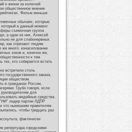
ий о жизни за колючей
вое общественное мнение
ерейтингах. Фильм меньше
еловечных обычаях, которые
, который в данный момент
осферы съемочная группа
и, а один из них, Алексей
ельно не для слабонервных.
мер, как отрезают людям
е же много: изнасилование
атных зэков и, конечно же,
 общественности к тем
ь тех, кто собирается встать
но встретили столь
го государственного заказа.
яции обществом.
ть в гражданах России,
агерями. Грубо говоря, если
м руководителям для
пользовать медийные средства.
л "НИ" лидер партии ЛДПР
ак что нынешним правителям
рыпались, чтобы тридцать раз
асскульта, фактически
ие репертуара городскими