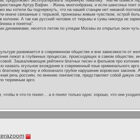
ы, продолжают эксплуатировать тюремную тематику. "Мы не боимся терм
диостанции Артур Вафин. - Жизнь многообразна, и если шансонье поет о
ко мы хотели бы подчеркнуть, что на нашей станции нет никакой поэтиз
или иначе связанные с тюрьмой, пронизаны живым чувством, острой боль
колонии. А так как русский человек от тюрьмы и сумы никогда не зарек
лизка и понятна".
ми динамиками, несется летом по улицам Москвы из открытых окон чуть
культуре развивается в современном обществе и вне зависимости от же
ления лежат в глубинных процессах, происходящих в самом обществе, и
ссовой. Зашкаливающие рейтинги блатных песен и фильмов про колонии 
о назвать огульное вхождение в современный язык криминального арго. 
 блатному жаргону и обозначало грубое нарушение воровских законов. А
нная речь россиян, по мнению лингвистов, представляет собой дикую см
ую тюремным арго.
и, чтобы я что-то понял… а я понял только одно: хорошо, что они уходил
terazoom