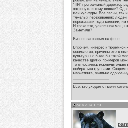
романсами на нейтральные тем
"НИ" программный директор ра
затронуть и тему неволи? Одна
или культуры. Все песни, так 
тяжелых переживаниях людей в 
переживших годы колонии, им б
И тоска эта, усиленная мощны
Заметили?
Бизнес заговорил на фене
Впрочем, интерес к тюремной 
социологов, причины этого яв
культуры не была бы такой ма
качестве других примеров можн
то относилось исключительно к
собираться группами. Совреме
маркетинга, обильно сдобренн
__________________
___________________________
Все, кто уходил от меня хотел
23.06.2013, 11:31
pan