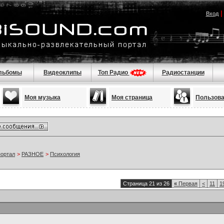
Вход
льбомы
Видеоклипы
Топ Радио
Радиостанции
Моя музыка
Моя страница
Пользов
портал
>
РАЗНОЕ
>
Психология
Страница 21 из 26
«
Первая
<
11
1