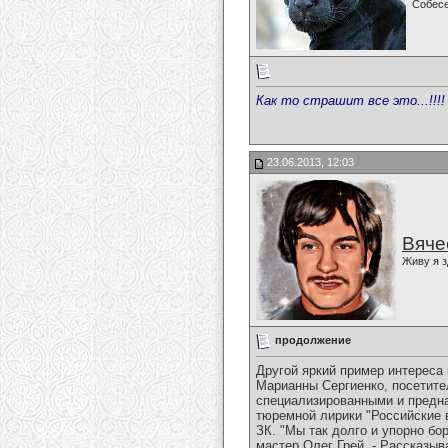
Собес
Как то страшит все это...!!!!
23.06.2013, 12:03
Вяче
Живу я з
продолжение
Другой яркий пример интереса
Марианны Сергиенко, посетите
специализированными и предна
тюремной лирики "Российские 
ЗК. "Мы так долго и упорно бо
мастер Олег Грей. - Рассказыв