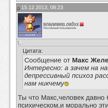
15.12.2013, 08:23
владимир лабух
Постоянный пользователь
Цитата:
Сообщение от
Макс Желе
Интересно: а зачем на н
депрессивный психоз ра
нам никчему
Ты что Макс,человек давно б
психическом,и морально эт