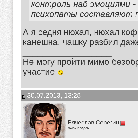
контроль над эмоциями - 
психопаты составляют п
А я седня нюхал, нюхал коф
канешна, чашку разбил даже
__________________
Не могу пройти мимо безобр
участие
30.07.2013, 13:28
Вячеслав Серёгин
Живу я здесь