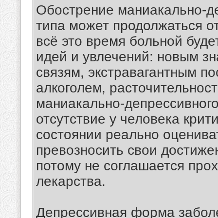
Обострение маниакально-де
типа может продолжаться от
всё это время больной буд
идей и увлечений: новым з
связям, экстравагантным п
алкоголем, расточительност
маниакально-депрессивного
отсутствие у человека крит
состоянии реально оценива
превозносить свои достижен
потому не соглашается про
лекарства.
Депрессивная форма забол