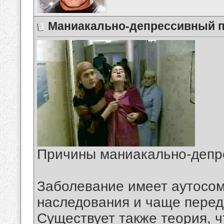
Маниакально-депрессивный п
Причины маниакально-депр
Заболевание имеет аутосо
наследования и чаще переда
Существует также теория, ч