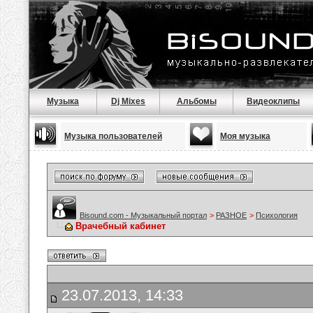
Музыка
Dj Mixes
Альбомы
Видеоклипы
Музыка пользователей
Моя музыка
Bisound.com - Музыкальный портал
>
РАЗНОЕ
>
Психология
Врачебный кабинет
23.07.2013, 14:33