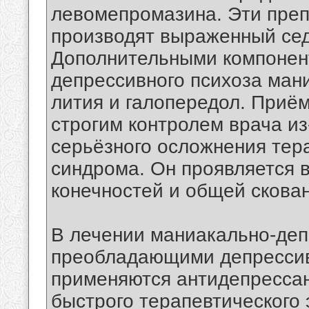
левомепромазина. Эти преп
производят выраженный се
Дополнительными компонен
депрессивного психоза ман
лития и галопередол. Приём
строгим контролем врача из
серьёзного осложнения тер
синдрома. Он проявляется 
конечностей и общей скова
В лечении маниакально-деп
преобладающими депрессив
применяются антидепресса
быстрого терапевтического