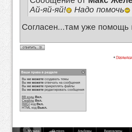
Сообщение от
Макс Желе
Ай-яй-яй!
Надо помочь
Согласен...там уже помощь
«
Предыдущ
Ваши права в разделе
Вы
не можете
создавать темы
Вы
не можете
отвечать на сообщения
Вы
не можете
прикреплять файлы
Вы
не можете
редактировать сообщения
BB коды
Вкл.
Смайлы
Вкл.
[IMG]
код
Вкл.
HTML код
Выкл.
Музыка
Dj mixes
Альбомы
Видеоклипы