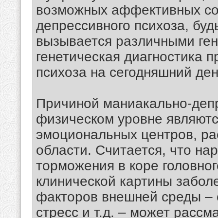
возможных аффективных со
депрессивного психоза, буд
вызывается различными ге
генетическая диагностика 
психоза на сегодняшний де
Причиной маниакально-депр
физическом уровне являютс
эмоциональных центров, ра
области. Считается, что н
торможения в коре головног
клинической картины забол
факторов внешней среды –
стресс и т.д. – может рассм