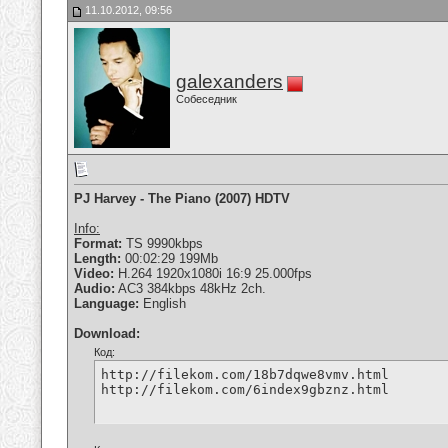
11.10.2012, 09:56
galexanders
Собеседник
PJ Harvey - The Piano (2007) HDTV
Info:
Format:
TS 9990kbps
Length:
00:02:29 199Mb
Video:
H.264 1920x1080i 16:9 25.000fps
Audio:
AC3 384kbps 48kHz 2ch.
Language:
English
Download:
Код:
http://filekom.com/18b7dqwe8vmv.html

http://filekom.com/6index9gbznz.html