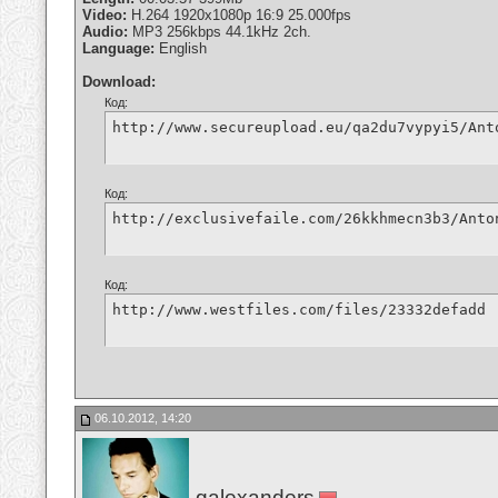
Video:
H.264 1920x1080p 16:9 25.000fps
Audio:
MP3 256kbps 44.1kHz 2ch.
Language:
English
Download:
Код:
http://www.secureupload.eu/qa2du7vypyi5/Ant
Код:
http://exclusivefaile.com/26kkhmecn3b3/Anto
Код:
http://www.westfiles.com/files/23332defadd
06.10.2012, 14:20
galexanders