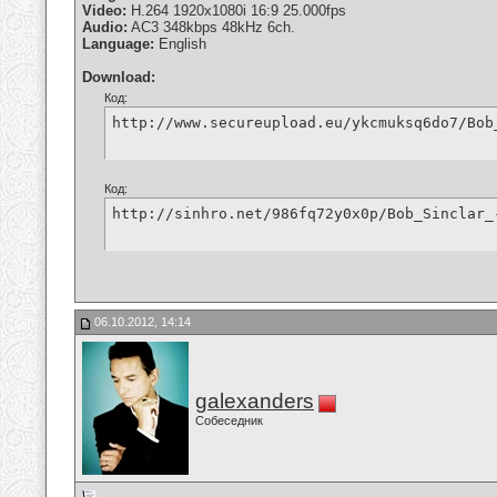
Video:
H.264 1920x1080i 16:9 25.000fps
Audio:
AC3 348kbps 48kHz 6ch.
Language:
English
Download:
Код:
http://www.secureupload.eu/ykcmuksq6do7/Bob
Код:
http://sinhro.net/986fq72y0x0p/Bob_Sinclar_
06.10.2012, 14:14
galexanders
Собеседник