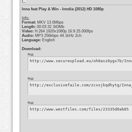
Inna feat Play & Win - Inndia (2012) HD 1080p
Info:
Format:
MKV 13.0Mbps
Length:
00:03:32 343Mb
Video:
H.264 1920x1080p 16:9 25.000fps
Audio:
MP3 256kbps 44.1kHz 2ch.
Language:
English
Download:
Код:
http://www.secureupload.eu/oh0asz0ygx7b/Inn
Код:
http://exclusivefaile.com/zcxxjkqdhytg/Inna
Код:
http://www.westfiles.com/files/23335d0ab85