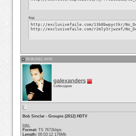
Код:
http://exclusivefaile.com/13b0bwpyctkr/No_D
http://exclusivefaile.com/r2mly5rjwzef/No_D
20.09.2012, 14:52
galexanders
Собеседник
Bob Sinclar - Groupie (2012) HDTV
Info:
Format:
TS 7672kbps
Length:
00:03:12 176Mb