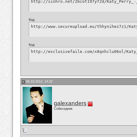
http://sinhro.net/2bcot197yf2d/Katy_Perry_-
Код:
http://www.secureupload.eu/thhynihez7z1/Kat
Код:
http://exclusivefaile.com/x8qnhclu06ol/Katy
06.10.2012, 14:22
galexanders
Собеседник