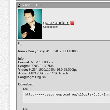
06.10.2012, 14:15
galexanders
Собеседник
Inna - Crazy Sexy Wild (2012) HD 1080p
Info:
Format:
MKV 13.1Mbps
Length:
00:03:21 327Mb
Video:
H.264 1920x1080p 16:9 25.000fps
Audio:
MP3 256kbps 44.1kHz 2ch.
Language:
English
Download:
Код:
http://www.secureupload.eu/x20qqliw6g6g/Inn
Код: