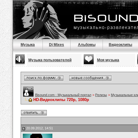
Музыка
Dj Mixes
Альбомы
Видеоклипы
Музыка пользователей
Моя музыка
Bisound.com - Музыкальный портал
>
Релизы
>
Музыкальные кл
HD-Видеоклипы 720p, 1080p
20.09.2012, 14:51