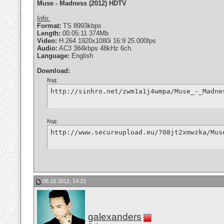
Muse - Madness (2012) HDTV
Info:
Format:
TS 8993kbps
Length:
00:05:11 374Mb
Video:
H.264 1920x1080i 16:9 25.000fps
Audio:
AC3 384kbps 48kHz 6ch.
Language:
English
Download:
Код:
http://sinhro.net/zwm1a1j4wmpa/Muse_-_Madne
Код:
http://www.secureupload.eu/708jt2xmwzka/Mus
06.10.2012, 14:23
galexanders