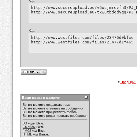
Код:
http://www.secureupload.eu/v6osjmrevfn3/PJ_
http://www.secureupload.eu/txw8tbdgdygg/PJ_
Код:
http://www.westfiles.com/files/23476d0bfee

http://www.westfiles.com/files/23477d1f465
«
Предыдущ
Ваши права в разделе
Вы
не можете
создавать темы
Вы
не можете
отвечать на сообщения
Вы
не можете
прикреплять файлы
Вы
не можете
редактировать сообщения
BB коды
Вкл.
Смайлы
Вкл.
[IMG]
код
Вкл.
HTML код
Выкл.