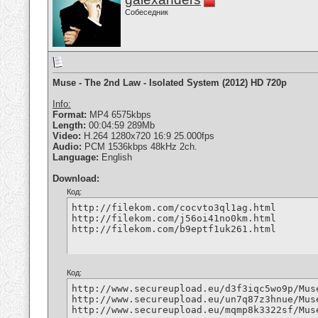
Собеседник
Muse - The 2nd Law - Isolated System (2012) HD 720p
Info:
Format:
MP4 6575kbps
Length:
00:04:59 289Mb
Video:
H.264 1280x720 16:9 25.000fps
Audio:
PCM 1536kbps 48kHz 2ch.
Language:
English
Download:
Код:
http://filekom.com/cocvto3ql1ag.html

http://filekom.com/j56oi41no0km.html

http://filekom.com/b9eptf1uk261.html
Код:
http://www.secureupload.eu/d3f3iqc5wo9p/Mus
http://www.secureupload.eu/un7q87z3hnue/Mus
http://www.secureupload.eu/mqmp8k3322sf/Mus