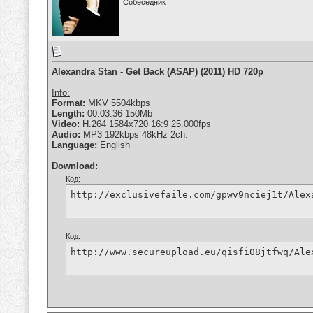
Собеседник
Alexandra Stan - Get Back (ASAP) (2011) HD 720p
Info:
Format:
MKV 5504kbps
Length:
00:03:36 150Mb
Video:
H.264 1584x720 16:9 25.000fps
Audio:
MP3 192kbps 48kHz 2ch.
Language:
English
Download:
Код:
http://exclusivefaile.com/gpwv9nciej1t/Alex
Код:
http://www.secureupload.eu/qisfi08jtfwq/Ale