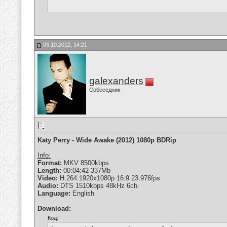
06.10.2012, 14:21
galexanders
Собеседник
Katy Perry - Wide Awake (2012) 1080p BDRip
Info:
Format:
MKV 8500kbps
Length:
00:04:42 337Mb
Video:
H.264 1920x1080p 16:9 23.976fps
Audio:
DTS 1510kbps 48kHz 6ch.
Language:
English
Download:
Код: