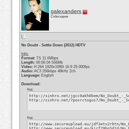
galexanders
Собеседник
No Doubt - Settle Down (2012) HDTV
Info:
Format:
TS 11.6Mbps
Length:
00:06:04 556Mb
Video:
H.264 1920x1080i 16:9 25.000fps
Audio:
AC3 256kbps 48kHz 2ch.
Language:
English
Download:
Код:
http://sinhro.net/jgcc9akh0bem/No_Doubt_-_S
http://sinhro.net/7posrctogus7/No_Doubt_-_S
Код:
http://www.secureupload.eu/jdf3etv2rbtn/No_
http://www.secureupload.eu/kjrf79bo5d1d/No_