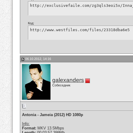
http://exclusivefaile.com/zg3qls3eoi5x/Inna
Код:
http://www.westfiles.com/files/23318dba6e5
06.10.2012, 14:16
galexanders
Собеседник
Antonia - Jameia (2012) HD 1080p
Info:
Format:
MKV 13.5Mbps
Length:
00:03:57 399Mb