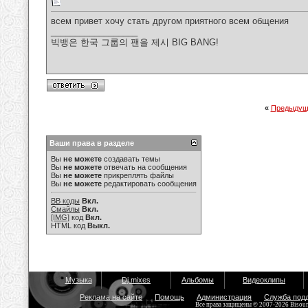
всем привет хочу стать другом приятного всем общения
__________________
빅뱅은 한국 그룹의 팬을 제시 BIG BANG!
«
Предыдущ
Ваши права в разделе
Вы
не можете
создавать темы
Вы
не можете
отвечать на сообщения
Вы
не можете
прикреплять файлы
Вы
не можете
редактировать сообщения
BB коды
Вкл.
Смайлы
Вкл.
[IMG]
код
Вкл.
HTML код
Выкл.
Музыка
Dj mixes
Альбомы
Видеоклипы
Реклама на сайте
Помощь
Администрация
Служба под
Все права защищены © 2007-2026 Bisou