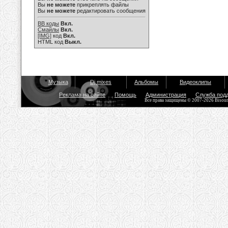
Вы
не можете
прикреплять файлы
Вы
не можете
редактировать сообщения
BB коды
Вкл.
Смайлы
Вкл.
[IMG]
код
Вкл.
HTML код
Выкл.
Музыка
Dj mixes
Альбомы
Видеоклипы
Реклама на сайте
Помощь
Администрация
Служба под
Все права защищены © 2007-2026 Bisou