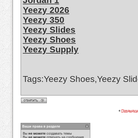
Jordan 1
Yeezy 2026
Yeezy 350
Yeezy Slides
Yeezy Shoes
Yeezy Supply
Tags:Yeezy Shoes,Yeezy Slid
«
Предыдущ
Ваши права в разделе
Вы
не можете
создавать темы
Вы
не можете
отвечать на сообщения