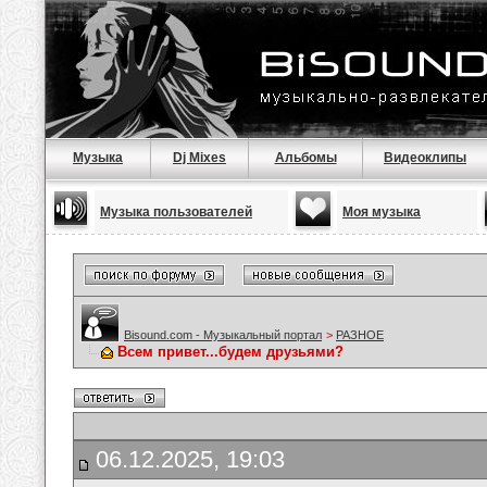
Музыка
Dj Mixes
Альбомы
Видеоклипы
Музыка пользователей
Моя музыка
Bisound.com - Музыкальный портал
>
РАЗНОЕ
Всем привет...будем друзьями?
06.12.2025, 19:03