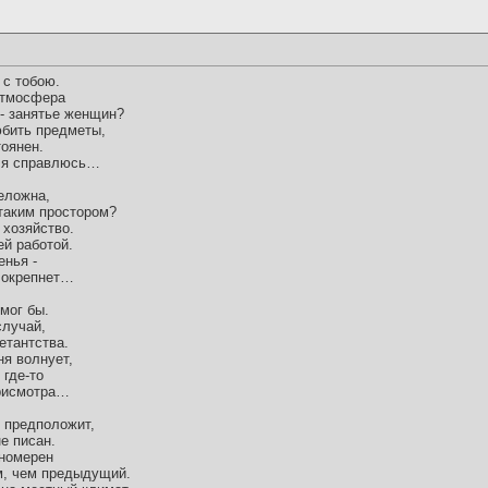
 с тобою.
атмосфера
- занятье женщин?
юбить предметы,
тоянен.
м я справлюсь…
еложна,
 таким простором?
 хозяйство.
ей работой.
енья -
е окрепнет…
 мог бы.
случай,
етантства.
ня волнует,
 где-то
присмотра…
о предположит,
е писан.
ономерен
м, чем предыдущий.