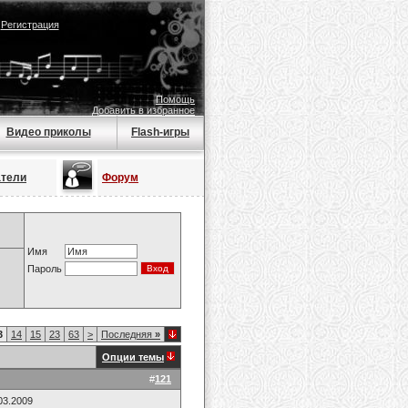
|
Регистрация
Помощь
Добавить в избранное
Видео приколы
Flash-игры
атели
Форум
Имя
Пароль
3
14
15
23
63
>
Последняя
»
Опции темы
#
121
03.2009