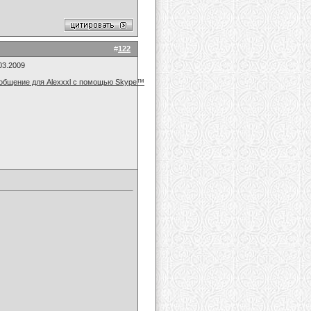
#
122
03.2009