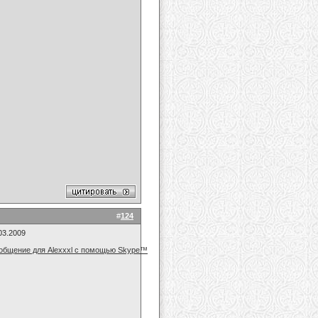
#
124
03.2009