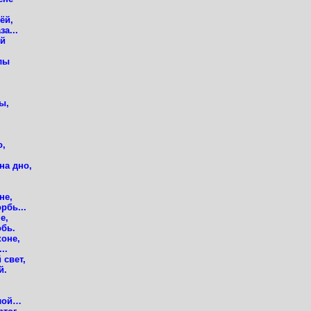
ёй,
а...
ой
лы
ы,
о,
на дно,
не,
рбь...
е,
обь.
коне,
..
 свет,
й.
елой…