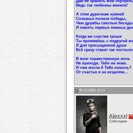
Дай ей хранить мои портреты
Ведь так любезны женихи!
А этим дурочкам нужней
Сознанье полное победы,
Чем дружбы светлые беседы
И память первых нежных дне
Когда же счастия гроши
Ты проживёшь с подругой м
И для пресыщенной души
Всё сразу станет так постыло
В мою торжественную ночь
Не приходи. Тебя не знаю.
И чем могла б Тебе помочь?
От счастья я не исцеляю...
05.12.2009, 01:27
Alexxxl
Собеседник