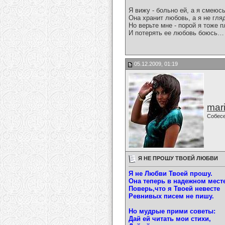
Я вижу - больно ей, а я смеюсь
Она хранит любовь, а я не гл
Но верьте мне - порой я тоже 
И потерять ее любовь боюсь…
05.12.2009, 01:19
mari
Собес
Я НЕ ПРОШУ ТВОЕЙ ЛЮБВИ
Я не Любви Твоей прошу.
Она теперь в надежном месте
Поверь,что я Твоей невесте
Ревнивых писем не пишу.
Но мудрые прими советы:
Дай ей читать мои стихи,