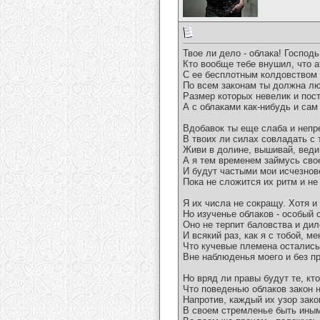
Твое ли дело - облака! Господь
Кто вообще тебе внушил, что 
С ее бесплотным колдовством 
По всем законам ты должна л
Размер которых невелик и пос
А с облаками как-нибудь и са
Вдобавок ты еще слаба и непр
В твоих ли силах совладать с
Живи в долине, вышивай, веди
А я тем временем займусь сво
И будут частыми мои исчезнов
Пока не сложится их ритм и н
Я их числа не сокращу. Хотя и
Но изученье облаков - особый 
Оно не терпит баловства и дил
И всякий раз, как я с тобой, ме
Что кучевые племена остались
Вне наблюденья моего и без 
Но вряд ли правы будут те, кт
Что поведенью облаков закон н
Напротив, каждый их узор зак
В своем стремленье быть ины