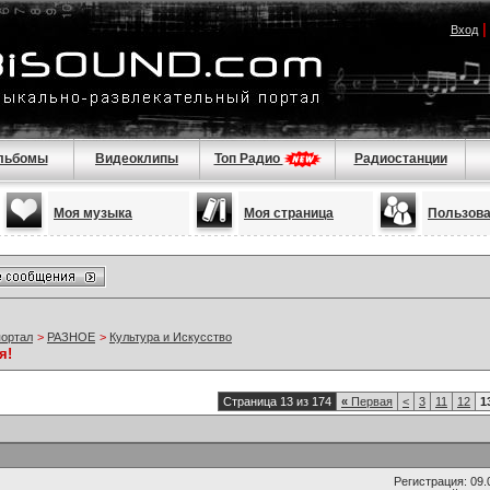
Вход
льбомы
Видеоклипы
Топ Радио
Радиостанции
Моя музыка
Моя страница
Пользов
портал
>
РАЗНОЕ
>
Культура и Искусство
я!
Страница 13 из 174
«
Первая
<
3
11
12
1
Регистрация: 09.