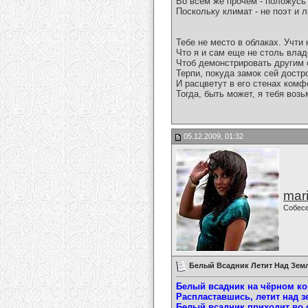
Во всем же прочем - положусь
Поскольку климат - не поэт и 
Тебе не место в облаках. Учти 
Что я и сам еще не столь вла
Чтоб демонстрировать другим 
Терпи, покуда замок сей достр
И расцветут в его стенах комф
Тогда, быть может, я тебя возь
05.12.2009, 01:32
mari
Собес
Белый Всадник Летит Над Землё
Белый всадник на чёрном ко
Распластавшись, летит над зе
Белый всадник приходит во 