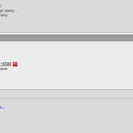
!
ядя трачу…
плачу
-star
едник
...