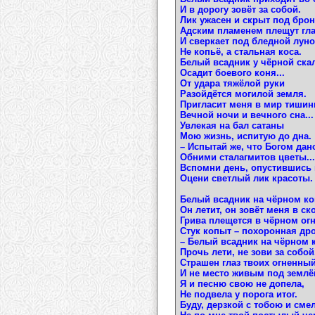
И в дорогу зовёт за собой.
Лик ужасен и скрыт под брон
Адским пламенем плещут глаз
И сверкает под бледной лун
Не копьё, а стальная коса.
Белый всадник у чёрной ска
Осадит боевого коня...
От удара тяжёлой руки
Разойдётся могилой земля.
Пригласит меня в мир тишин
Вечной ночи и вечного сна...
Увлекая на бал сатаны
Мою жизнь, испитую до дна.
– Испытай же, что Богом дан
Обними сталагмитов цветы...
Вспомни день, опустившись 
Оцени светлый лик красоты.
Белый всадник на чёрном ко
Он летит, он зовёт меня в ско
Грива плещется в чёрном огн
Стук копыт – похоронная др
– Белый всадник на чёрном 
Прочь лети, не зови за собой.
Страшен глаз твоих огненный
И не место живым под землё
Я и песню свою не допела,
Не подвела у порога итог.
Буду, дерзкой с тобою и см