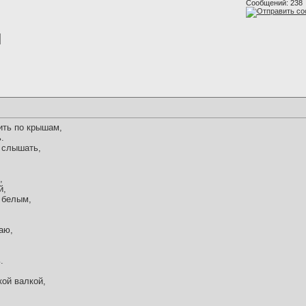
Сообщений: 238
ить по крышам,
.
е слышать,
,
й,
 белым,
аю,
.
кой валкой,