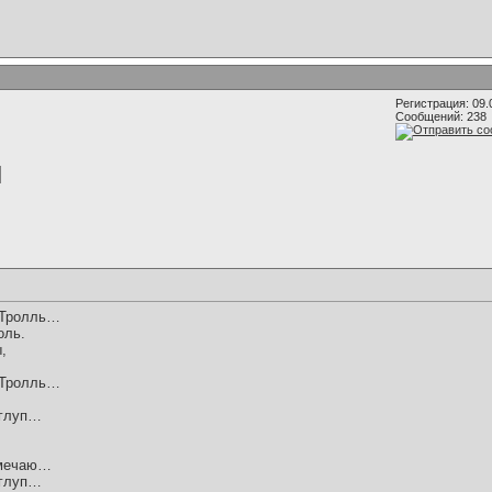
Регистрация: 09.
Сообщений: 238
е Тролль…
оль.
,
…
е Тролль…
 глуп…
амечаю…
 глуп…