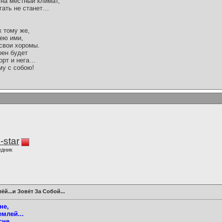
 на местный климат,
лгать не станет…
к тому же,
дею ими,
свои хоромы.
оен будет
орт и нега…
му с собою!
-star
едник
й...и Зовёт За Собой...
не,
млей...
сне