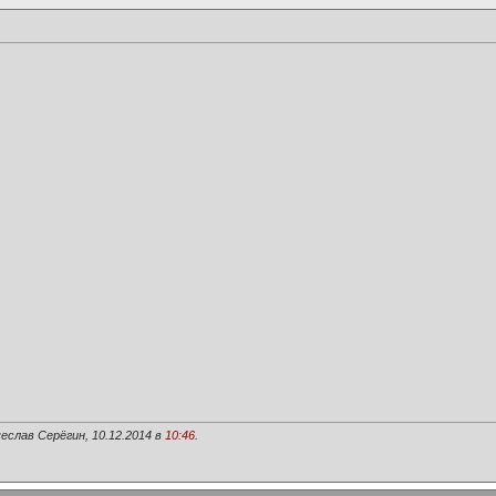
еслав Серёгин, 10.12.2014 в
10:46
.