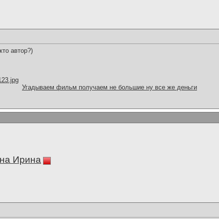
кто автор?)
123.jpg
Угадываем фильм получаем не большие ну все же деньги
на Ирина