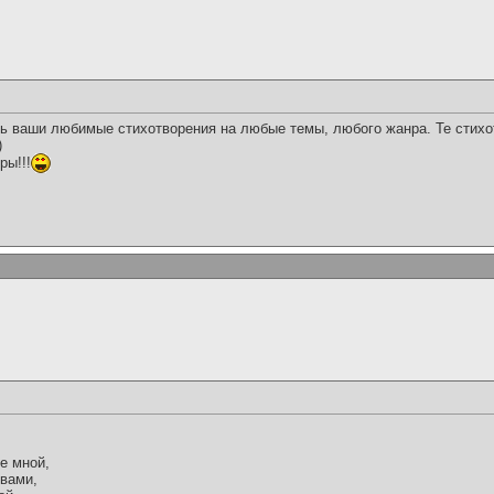
ь ваши любимые стихотворения на любые темы, любого жанра. Те стихо
)
ры!!!
е мной,
 вами,