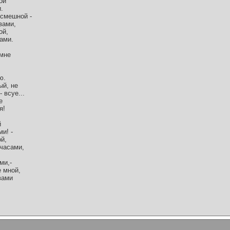
ой
.
 смешной -
вами,
ой,
ами.
 мне
ю.
ый, не
 всуе...
е
я!
й
ми! -
ой,
 часами,
ми,-
е мной,
 вами