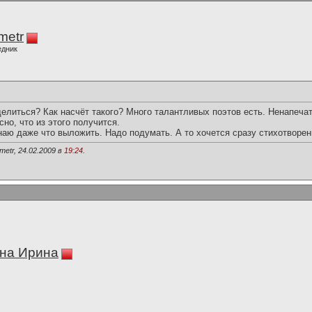
imetr
едник
елиться? Как насчёт такого? Много талантливых поэтов есть. Ненапеча
но, что из этого получится.
наю даже что выложить. Надо подумать. А то хочется сразу стихотворен
metr, 24.02.2009 в
19:24
.
на Ирина