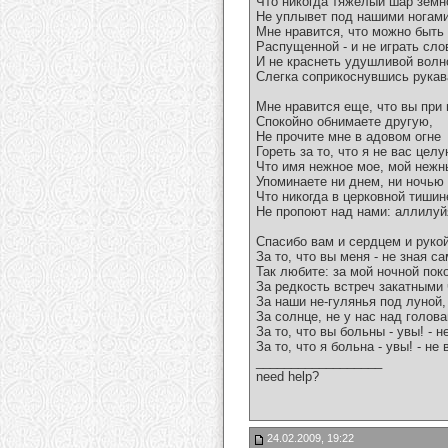
Что никогда тяжелый шар земн
Не уплывет под нашими ногами
Мне нравится, что можно быть
Распущенной - и не играть сло
И не краснеть удушливой волн
Слегка соприкоснувшись рукав
Мне нравится еще, что вы при
Спокойно обнимаете другую,
Не прочите мне в адовом огне
Гореть за то, что я не вас целу
Что имя нежное мое, мой нежн
Упоминаете ни днем, ни ночью -
Что никогда в церковной тишин
Не пропоют над нами: аллилуй
Спасибо вам и сердцем и руко
За то, что вы меня - не зная са
Так любите: за мой ночной пок
За редкость встреч закатными
За наши не-гулянья под луной,
За солнце, не у нас над голова
За то, что вы больны - увы! - н
За то, что я больна - увы! - не
__________________
need help?
24.02.2009, 19:22