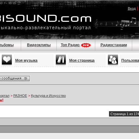
Вход
льбомы
Видеоклипы
Топ Радио
Радиостанции
Моя музыка
Моя страница
Пользов
портал
>
РАЗНОЕ
>
Культура и Искусство
я!
Страница 1 из 17