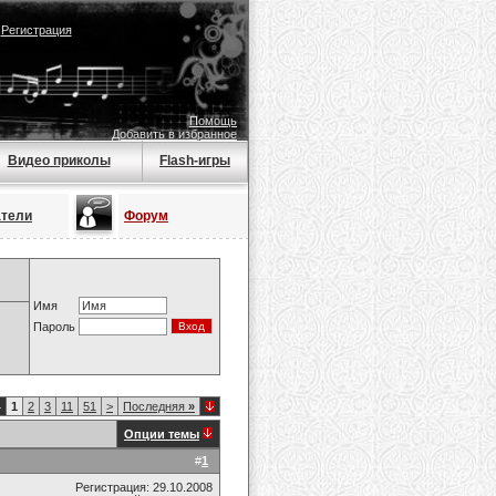
|
Регистрация
Помощь
Добавить в избранное
Видео приколы
Flash-игры
атели
Форум
Имя
Пароль
4
1
2
3
11
51
>
Последняя
»
Опции темы
#
1
Регистрация: 29.10.2008