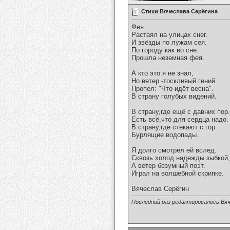
Стихи Вячеслава Серёгина
Фея.
Растаял на улицах снег.
И звёзды по лужам сея.
По городу как во сне.
Прошла неземная фея.
А кто это я не знал,
Но ветер -тоскливый гений.
Пропел: "Что идёт весна".
В страну голубых видений.
В страну,где ещё с давних пор.
Есть всё,что для сердца надо.
В страну,где стекают с гор.
Бурлящие водопады.
Я долго смотрел ей вслед.
Сквозь холод надежды зыбкой,
А ветер безумный поэт.
Играл на волшебной скрипке.
Вячеслав Серёгин
Последний раз редактировалось Вяч