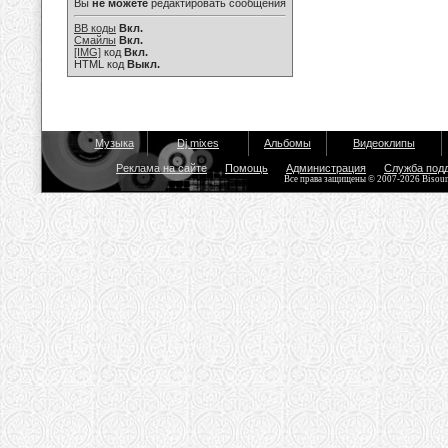
Вы
не можете
редактировать сообщения
BB коды
Вкл.
Смайлы
Вкл.
[IMG]
код
Вкл.
HTML код
Выкл.
Музыка
Dj mixes
Альбомы
Видеоклипы
Реклама на сайте
Помощь
Администрация
Служба под
Все права защищены © 2007-2026 Bisou