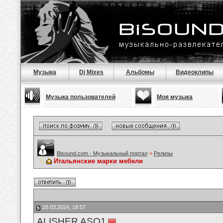
Музыка
Dj Mixes
Альбомы
Видеоклипы
Музыка пользователей
Моя музыка
Bisound.com - Музыкальный портал
>
Релизы
Итальянские марки мебели
28.03.2024, 18:57
ALISHER ASQ1