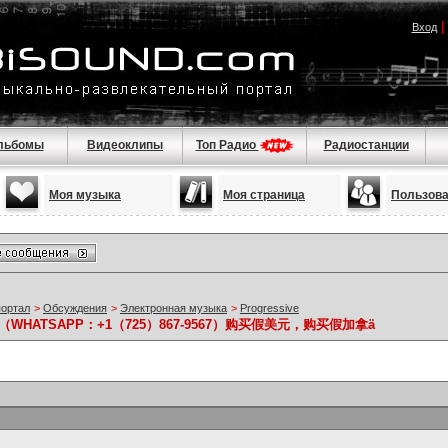
Вход
льбомы
Видеоклипы
Топ Радио
Радиостанции
Моя музыка
Моя страница
Пользов
портал
>
Обсуждения
>
Электронная музыка
>
Progressive
HATSAPP：+1（725）867-9567）购买假美元，购买假加拿ä