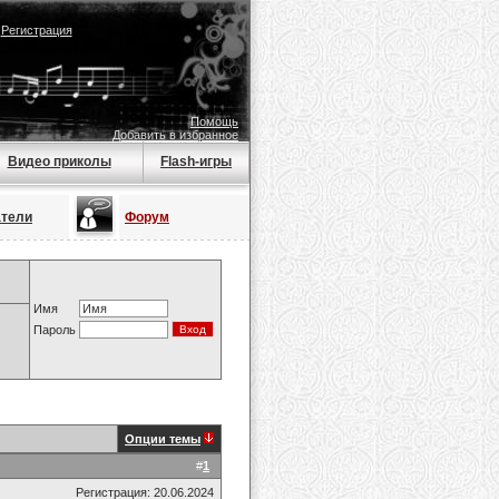
|
Регистрация
Помощь
Добавить в избранное
Видео приколы
Flash-игры
атели
Форум
Имя
Пароль
Опции темы
#
1
Регистрация: 20.06.2024