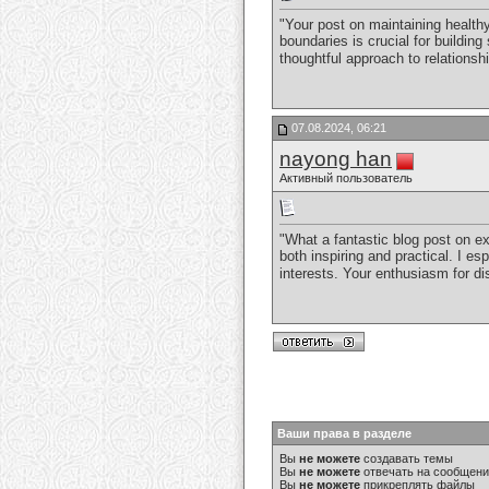
"Your post on maintaining healthy
boundaries is crucial for building
thoughtful approach to relations
07.08.2024, 06:21
nayong han
Активный пользователь
"What a fantastic blog post on ex
both inspiring and practical. I es
interests. Your enthusiasm for d
Ваши права в разделе
Вы
не можете
создавать темы
Вы
не можете
отвечать на сообщен
Вы
не можете
прикреплять файлы