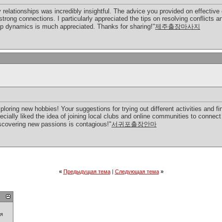
 relationships was incredibly insightful. The advice you provided on effectiv
 strong connections. I particularly appreciated the tips on resolving conflicts 
hip dynamics is much appreciated. Thanks for sharing!"
제주출장마사지
ploring new hobbies! Your suggestions for trying out different activities and f
pecially liked the idea of joining local clubs and online communities to connec
iscovering new passions is contagious!"
서귀포출장안마
«
Предыдущая тема
|
Следующая тема
»
ия