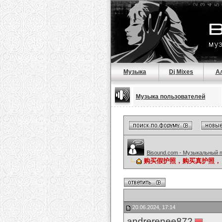
Музыка
Dj Mixes
А
Музыка пользователей
Bisound.com - Музыкальный 
购买假护照，购买真护照，（W
20.06.2024, 17:14
andrerenee872