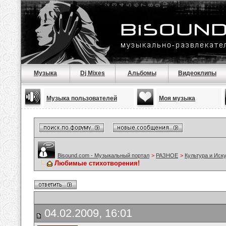
Музыка
Dj Mixes
Альбомы
Видеоклипы
Музыка пользователей
Моя музыка
Bisound.com - Музыкальный портал
>
РАЗНОЕ
>
Культура и Иск
Любимые стихотворения!
04.02.2009, 16:01