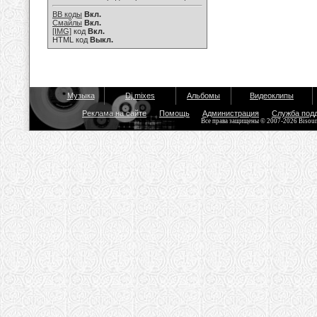
BB коды
Вкл.
Смайлы
Вкл.
[IMG]
код
Вкл.
HTML код
Выкл.
Музыка
Dj mixes
Альбомы
Видеоклипы
Реклама на сайте
Помощь
Администрация
Служба под
Все права защищены © 2007-2026 Bisou