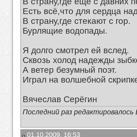
В страну,где ещё с давних п
Есть всё,что для сердца над
В страну,где стекают с гор.
Бурлящие водопады.
Я долго смотрел ей вслед.
Сквозь холод надежды зыбк
А ветер безумный поэт.
Играл на волшебной скрипк
Вячеслав Серёгин
Последний раз редактировалось В
01.10.2009, 16:53