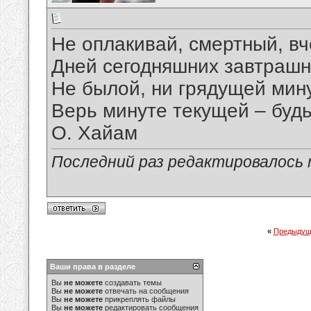
Не оплакивай, смертный, в
Дней сегодняшних завтрашн
Не былой, ни грядущей мину
Верь минуте текущей – будь
О. Хайам
Последний раз редактировалось ma
«
Предыдущ
Ваши права в разделе
Вы
не можете
создавать темы
Вы
не можете
отвечать на сообщения
Вы
не можете
прикреплять файлы
Вы
не можете
редактировать сообщения