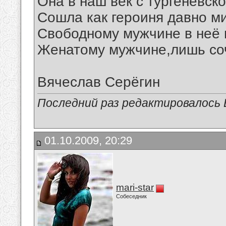
Она в наш век с тургеневск
Сошла как героиня давно ми
Свободному мужчине в неё 
Женатому мужчине,лишь соч
Вячеслав Серёгин
Последний раз редактировалось В
01.10.2009, 20:29
mari-star
Собеседник