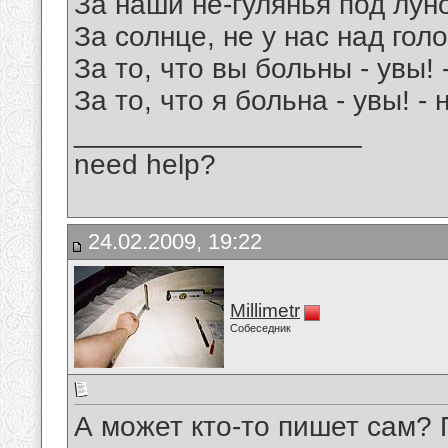
За наши не-гулянья под лун
За солнце, не у нас над гол
За то, что вы больны - увы! 
За то, что я больна - увы! -
__________________
need help?
24.02.2009, 19:22
Millimetr
Собеседник
А может кто-то пишет сам? 