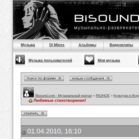
Музыка
Dj Mixes
Альбомы
Видеоклипы
Музыка пользователей
Моя музыка
Bisound.com - Музыкальный портал
>
РАЗНОЕ
>
Культура и Иск
Любимые стихотворения!
01.04.2010, 16:10