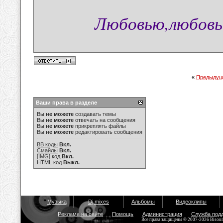
Любовью,любовью
«
Предыдущ
Ваши права в разделе
Вы
не можете
создавать темы
Вы
не можете
отвечать на сообщения
Вы
не можете
прикреплять файлы
Вы
не можете
редактировать сообщения
BB коды
Вкл.
Смайлы
Вкл.
[IMG]
код
Вкл.
HTML код
Выкл.
Музыка
Dj mixes
Альбомы
Видеоклипы
Реклама на сайте
Помощь
Администрация
Служба под
Все права защищены © 2007-2026 Bisou