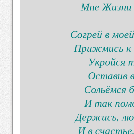
Мне Жизни
Согрей в мое
Прижмись к 
Укройся т
Оставив в
Сольёмся 
И так пом
Держись, лю
И в счастье