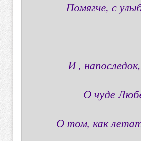
Помягче, с улы
И , напоследо
О чуде Люб
О том, как летат