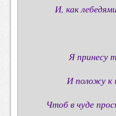
И, как лебедями
Я принесу 
И положу к 
Чтоб в чуде про