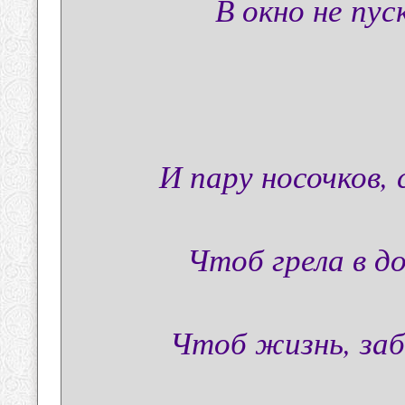
В окно не пуск
И пару носочков, 
Чтоб грела в д
Чтоб жизнь, заб