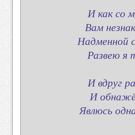
И как со 
Вам незна
Надменной с
Развею я т
И вдруг р
И обнажё
Явлюсь одн