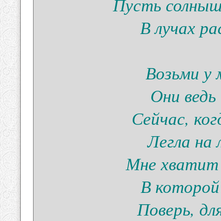
Пусть солныш
В лучах р
Возьми у м
Они ведь
Сейчас, ко
Легла на
Мне хватит 
В которой
Поверь, дл