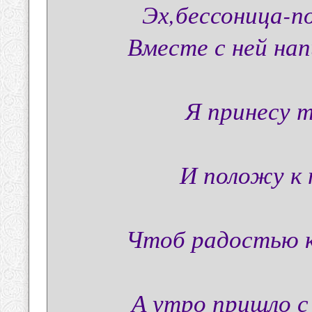
Эх,бессоница-по
Вместе с ней на
Я принесу 
И положу к 
Чтоб радостью к
А утро пришло с