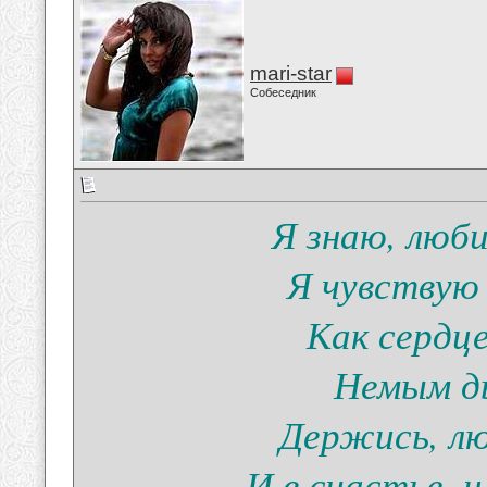
mari-star
Собеседник
Я знаю, люби
Я чувствую
Как сердц
Немым д
Держись, лю
И в счастье, и