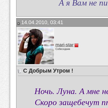
А я Вам не писа
14.04.2010, 03:41
mari-star
Собеседник
С Добрым Утром !
Ночь. Луна. А мне н
Скоро защебечут пт