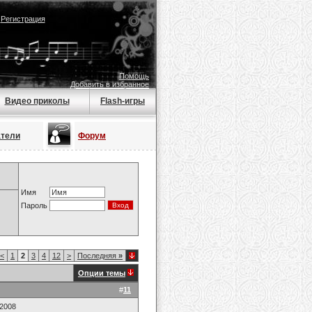
|
Регистрация
Помощь
Добавить в избранное
Видео приколы
Flash-игры
атели
Форум
Имя
Пароль
<
1
2
3
4
12
>
Последняя
»
Опции темы
#
11
.2008