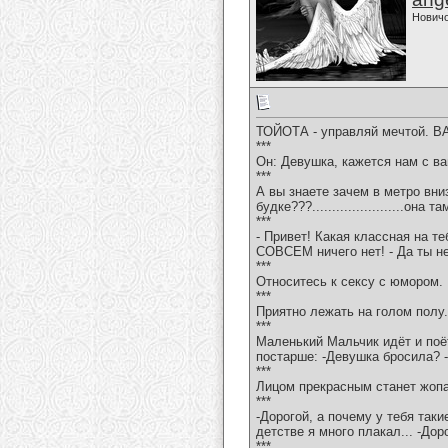
Нович
ТОЙОТА - управляй мечтой. ВАЗ
***
Он: Девушка, кажется нам с ва
***
А вы знаете зачем в метро вни
будке???.......................она 
***
- Привет! Какая классная на т
СОВСЕМ ничего нет! - Да ты не
***
Относитесь к сексу с юмором. 
***
Приятно лежать на голом полу.
***
Маленький Мальчик идёт и поёт
постарше: -Девушка бросила? 
***
Лицом прекрасным станет жопа
***
-Дорогой, а почему у тебя так
детстве я много плакал... -До
***