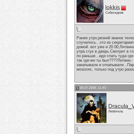
lokkis
Собеседник
Ранее утро,резкий званок теле
случилось...это из секретариа
домой. вот уже и 20 00,Литвина
утра стук в дверь.Смотрит в гл
по раньше...иди спать туда где
так где-же ты был????Литвин;- 
закапывали и откапывали...Пар
мозолях, только под утро разо
05.07.2009, 11:43
Dracula_
Любитель