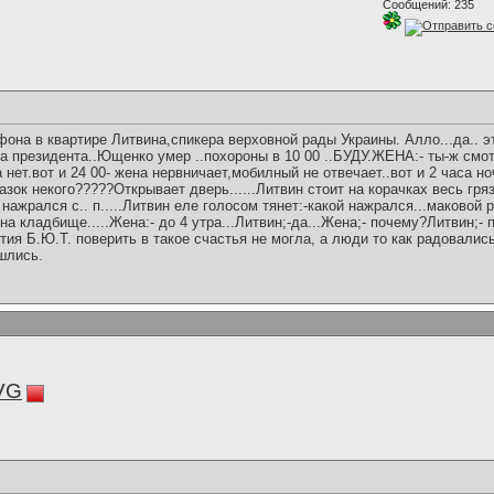
Сообщений: 235
фона в квартире Литвина,спикера верховной рады Украины. Алло...да.. 
та президента..Ющенко умер ..похороны в 10 00 ..БУДУ.ЖЕНА:- ты-ж смо
 нет.вот и 24 00- жена нервничает,мобилный не отвечает..вот и 2 часа н
азок некого?????Открывает дверь......Литвин стоит на корачках весь гря
 нажрался с.. п.....Литвин еле голосом тянет:-какой нажрался...маковой 
на кладбище.....Жена:- до 4 утра...Литвин;-да...Жена;- почему?Литвин;-
тия Б.Ю.Т. поверить в такое счастья не могла, а люди то как радовались
шлись.
VG