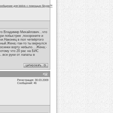
это Владимир Михайлович...что
три побыстрее ,похороните и
очи.Наконец в пол четвёртого
зный.Жена;-так-то ты вернулся
росинки ворту небыло....Жена;-
 потому что 20 рас на БИС
..все руки от лапаты в
#
12
Регистрация: 30.03.2009
Сообщений: 46