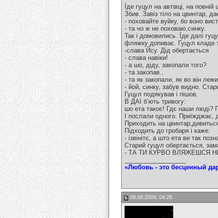
Їде гуцул на автівці, на повній
Збив. Завіз тіло на цвинтар, д
- поховайте вуйку, бо воно вист
- та чо ж не поховаю,синку.
Так і домовились. Їде далі гуц
фляжку допиває. Гуцул кладе 
-слава Йсу. Дід обертається
- слава навіки!
- а шо, діду, закопали того?
- та закопав..
- та як закопали, як во він лежи
- йой, синку, забув видно. Ста
Гуцул подякував і пішов.
В ДАІ б’ють тривогу:
шо ета такоє! Гдє наши люді? П
І послали одного. Приїжджає, д
Приходить на цвинтар,дивиться
Підходить до гробаря і каже:
- ізвінітє, а што ета ви так поз
Старий гуцул обертається, зам
- ТА ТИ КУРВО ВЛЯЖЕШСЯ НИНІ
__________________
«Любовь - это бесценный дар
08.08.2009, 04:26