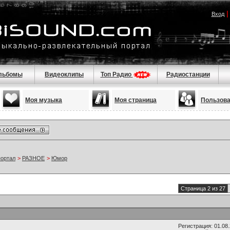
Вход
льбомы
Видеоклипы
Топ Радио
Радиостанции
Моя музыка
Моя страница
Пользов
портал
>
РАЗНОЕ
>
Юмор
Страница 2 из 27
Регистрация: 01.08