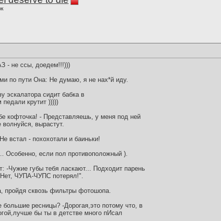
ок
 - не ссы, доедем!!!)))
ми по пути Она: Не думаю, я не нах*й иду.
зу эскалатора сидит бабка в
там педали крутит )))))
ебе кофточка! - Представляешь, у меня под ней
 волнуйся, вырастут.
Не встал - похохотали и баиньки!
.. Особенно, если пол противоположный ).
: -Чужие губы тебя ласкают... Подходит парень
-Нет, ЧУПА-ЧУПС потерял!".
, пройдя сквозь фильтры фотошопа.
ие большие ресницы? -Дорогая,это потому что, в
рогой,лучше бы ты в детстве много пИсал