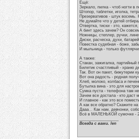
Ещё:
Зеркало, пилка - чтоб ногти в 
Штопор, таблетки, иголка, тетр
Презервативов - штук восемь. 
Не думайте что у детей отбира
Отвертка, тиски - это, кажется
А бинт здесь зачем? Он совсе
Ножницы, степлер, ручки, лине
Диски, расческа, духи, батарей
Повестка судебная - боже, заб
И мыльница - только футлярчи
А также:
Стакан, зажигалка, партийный 
Билетик счастливый - храню де
Так. Вот он пакет, бижутерии к
Вот она радость - родная полу
Хлеб, молоко, колбаса и печен
Бутылка вина - это для настро
Сумка пуста - телефона там нет
Зачем все достала - кто даст м
И главное - как это все помес
А как все обратно? Скажите на
Дааа... Как нам, девчонки, соб
Всё в МАЛЕНЬКОЙ сумочке - 2
__________________
Всегда с вами. len