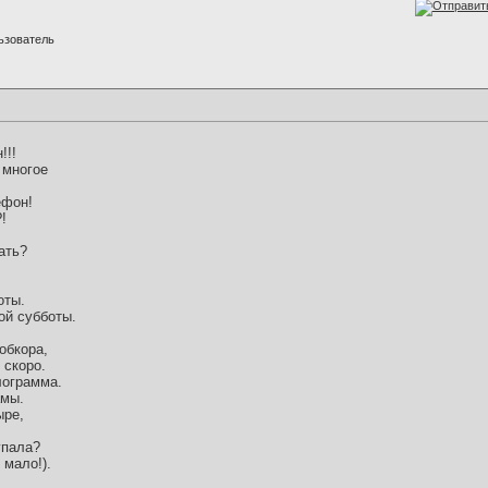
ьзователь
!!!
 многое
ефон!
!
ать?
оты.
ой субботы.
обкора,
 скоро.
лограмма.
амы.
ыре,
упала?
 мало!).