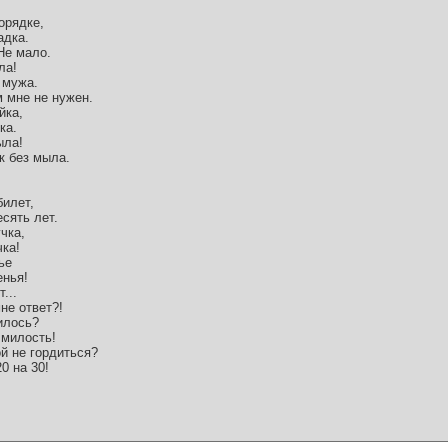
порядке,
адка.
Не мало.
ла!
, мужа.
м мне не нужен.
йка,
ка.
ыла!
к без мыла.
билет,
сять лет.
учка,
чка!
ье
енья!
...
не ответ?!
тилось?
 милость!
ой не гордиться?
0 на 30!