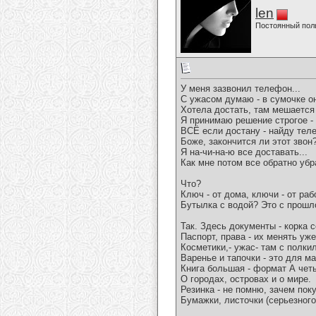
len
Постоянный пол
У меня зазвонил телефон...
С ужасом думаю - в сумочке он
Хотела достать, там мешается
Я принимаю решение строгое -
ВСЁ если достану - найду тел
Боже, закончится ли этот звон?
Я на-чи-на-ю все доставать...
Как мне потом все обратно убр
Что?
Ключ - от дома, ключи - от раб
Бутылка с водой? Это с прошл
Так. Здесь документы - корка с
Паспорт, права - их менять уже
Косметики,- ужас- там с полки
Варенье и тапочки - это для м
Книга большая - формат А чет
О городах, островах и о мире.
Резинка - не помню, зачем пок
Бумажки, листочки (серьезного