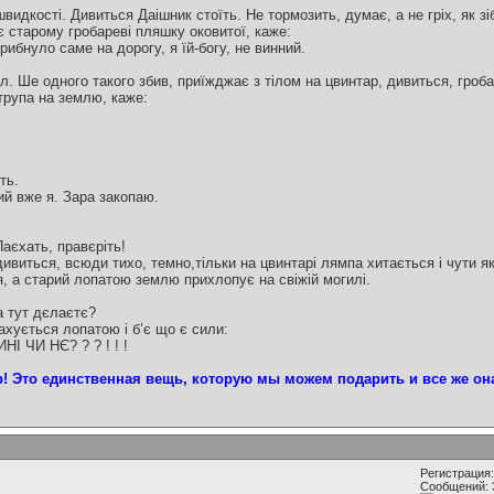
 швидкості. Дивиться Даішник стоїть. Не тормозить, думає, а не гріх, як з
ає старому гробареві пляшку оковитої, каже:
рибнуло саме на дорогу, я їй-богу, не винний.
ул. Ше одного такого збив, приїжджає з тілом на цвинтар, дивиться, гроб
трупа на землю, каже:
ть.
рий вже я. Зара закопаю.
аєхать, правєріть!
ивиться, всюди тихо, темно,тільки на цвинтарі лямпа хитається і чути я
, а старий лопатою землю прихлопує на свіжій могилі.
на тут дєлаєтє?
ахується лопатою і б’є що є сили:
 ЧИ НЄ? ? ? ! ! !
! Это единственная вещь, которую мы можем подарить и все же она 
Регистрация:
Сообщений: 