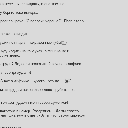
в небе: ты её видишь, а она тебя нет.
у бёрни, тока выйди...
просила кроха: "2 полоски-хорошо?". Папе стало
 зеркало пиздит.
ушки нет парня- накрашенные губы!))))
буду ходить на каблуках, в мини-юбке и
 , не знаю...
 грудь? Да, если положить 2 кочана в лифчик
я всегда худая!))
А вот в лифчике - бумага...это да.... (((((
ькая грудь и некрасивое лицо - рубите лес -
 гей....он ударил меня своей сумочкой!
накомую в номер. Разделись. - Да ты совсем
нет. Она ему в ответ: - А ты что, своим крючком