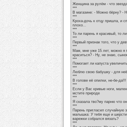
Женщина за рулём - что звезда 
***
В магазине: - Можно бёрну? - Н
***
Кроха-дочь к отцу пришла, и с
плохо...
***
То ли парень я красивый, то ли
***
Первый признак того, что у дев
***
Мам, мне уже 15 лет, можно я 
краситься? - Ну, не знаю, сынок
***
Помогает ли капуста увеличить
***
Люблю свою бабушку - для неё 
***
В голове её опилки, не-бе-да!!! 
***
Если у Вас кривые ноги, мален
мстите природе
***
Я сказала тво?му парню что он
***
Парень пригласил случайную з
малышка: У тебя еще и шерсти 
варежки собрался вязать?
***