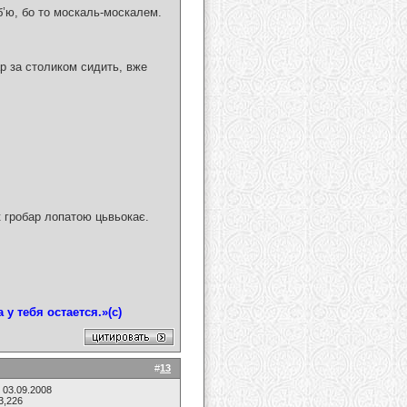
іб’ю, бо то москаль-москалем.
ар за столиком сидить, вже
к гробар лопатою цьвьокає.
у тебя остается.»(с)
#
13
 03.09.2008
3,226