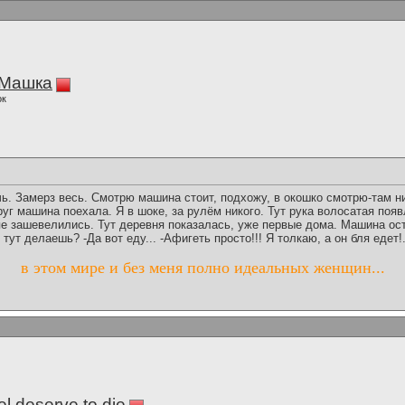
Машка
ок
чь. Замерз весь. Смотрю машина стоит, подхожу, в окошко смотрю-там н
друг машина поехала. Я в шоке, за рулём никого. Тут рука волосатая поя
пе зашевелились. Тут деревня показалась, уже первые дома. Машина ос
 тут делаешь? -Да вот еду... -Афигеть просто!!! Я толкаю, а он бля едет!.
в этом мире и без меня полно идеальных женщин...
l deserve to die