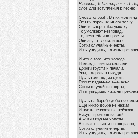
Р.Бёрнса, Б.Пастернака, П. Ве
слов для вступления к песне:
Слова, слова!.. В них мёд и яд
От них порой не много толку,
Они то спорят без умолку,
То умолкают невпопад.
То, незатейливо просты,
Они звучат легко и ясно:
Сотри случайные черты,
И ты увидишь, - жизнь прекрасн
И что с того, что холода
Надежды зимние сковали.
Дороги грусти и печали,
Увы, - дороги в никуда.
Пусть гололед из суеты
Грозит паденьем ежечасно,
Сотри случайные черты,
И ты увидишь, - жизнь прекрас
Пусть на борьбе добра со злом
Еще никто добра не нажил,
И пусть невзрачные пейзажи
Рисует времени излом!
А жизни грубые холсты
Взывают к кисти не напрасно,
Сотри случайные черты,
И ты увидишь, - жизнь прекрасн