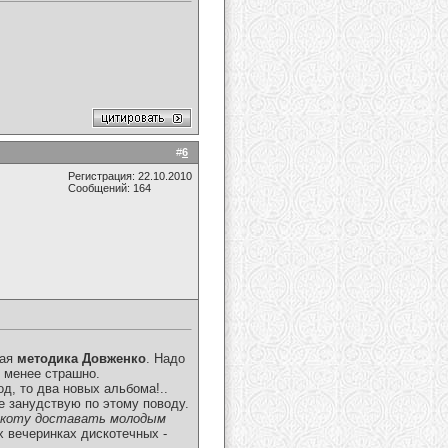
#
6
Регистрация: 22.10.2010
Сообщений: 164
мая
методика Довженко
. Надо
е менее страшно.
д, то два новых альбома!..
е занудствую по этому поводу.
ркоту доставать молодым
х вечеринках дискотечных -