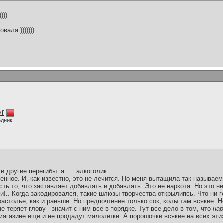
)))
вала.)))))))
r
едник
и другие перегибы: я .... алкоголик...
твенное. И, как известно, это не лечится. Но меня вытащила так называе
сть то, что заставляет добавлять и добавлять. Это не наркота. Но это н
и!.. Когда закодировался, такие шлюзы творчества открылипсь. Что ни го
астолье, как и раньше. Но предпочтение только сок, колы там всякие. Н
е теряет глову - значит с ним все в порядке. Тут все дело в том, что
на
магазине еще и не продадут малолетке. А порошочки всякие на всех эти