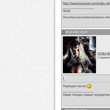
http://www.bisound.com/index.p
__________________
Actor
Последний раз редактировалось Acto
02.12.2010, 23:29
ольг
Старожил
Хорошая песня.
__________________
Наши поезда самые поездатые 