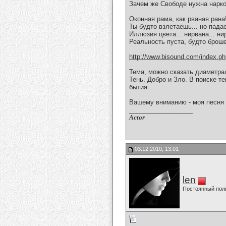
Зачем же Свободе нужна наркот
Оконная рама, как рваная рана!
Ты будто взлетаешь... но падае
Иллюзия цвета... нирвана... нир
Реальность пуста, будто броше
http://www.bisound.com/index.p
Тема, можно сказать диаметра
Тень. Добро и Зло. В поиске 
бытия...
Вашему вниманию - моя песня 
__________________
Actor
03.12.2010, 13:01
len
Постоянный пол