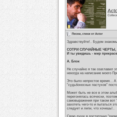
Acto
Собес
Песни, стихи от Actor
Здравствуйте!.. Будем знакомы
СОТРИ СЛУЧАЙНЫЕ ЧЕРТЫ,
И ты увидишь - мир прекрасе
А. Блок
Не случайно я так озаглавил э
некогда на написание моего П
Это было непростое время... А
"судьбоносных пастухов" пост
Может быть не все в этом альб
перегонялась всячески, поэто
самовыражения при таком вот
захотеть чего-то и пытаться эт
следует и лепи, что хочешь!..
Свою душу я достаточно "размя