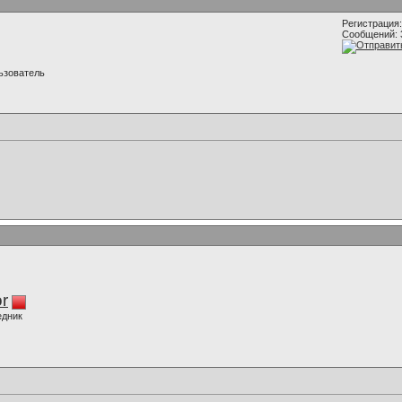
Регистрация:
Сообщений: 
ьзователь
r
едник