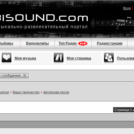
Вход
льбомы
Видеоклипы
Топ Радио
Радиостанции
Моя музыка
Моя страница
Пользов
портал
>
Ваше творчество
>
Авторская песня
Страница 1 