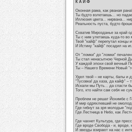
К А Й Ф
Оконная рама, как рваная рана!
Ты будто взлетаешь... но падае
Иллюзия цвета... нирвана... нир
Реальность пуста, будто броше
Схватив Мирозданье за край о
Ты с ним улетаешь куда-то во м
Твой "кайф" перепутал концы и
И Истину "кайф" посадил на игл
От "ломки" до "ломки" печален
Ты стал ненасытною Черной Д
У каждой эпохи свой вечный П
Ты – Нашего Времени Новый "ге
Удел твой – не карты, балы и д
"Тусовка! да хаза, да кайф" – т
Искали мы Путь... да спасти б
Того, кто найти сам себя не сум
Проблем не решат Йохимбе с 
И мир одряхлевший не омолод
Где гибнут за зря молодые "по
Где Лестница в Небо, как Лестн
Где чахнет Культура, где прес
Где вроде Свобода - и, вроде, н
И звезды взирают на нас с инт