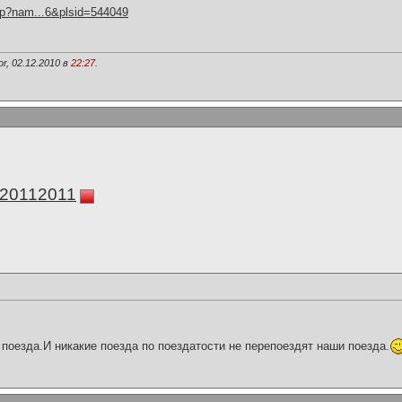
hp?nam...6&plsid=544049
r, 02.12.2010 в
22:27
.
а20112011
поезда.И никакие поезда по поездатости не перепоездят наши поезда.