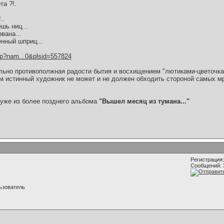
а ?!.
..
шь ниц...
вана...
нный шприц...
hp?nam...0&plsid=557824
льно противополжная радости бытия и восхищением "лютиками-цветочками
тем истинный художник не может и не должен обходить стороной самых м
уже из более позднего альбома
"Вышел месяц из тумана..."
Регистрация:
Сообщений: 
ьзователь