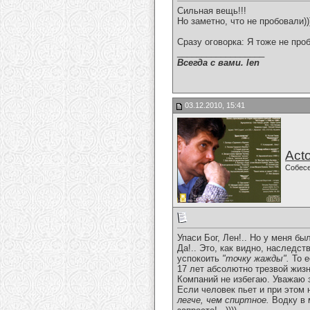
Сильная вещь!!!
Но заметно, что не пробовали)))
Сразу оговорка: Я тоже не пробо
__________________
Всегда с вами. len
03.12.2010, 15:41
Acto
Собес
Упаси Бог, Лен!.. Но у меня был
Да!.. Это, как видно, наследс
успокоить
"точку жажды".
То е
17 лет абсолютно трезвой жизн
Компаний не избегаю. Уважаю з
Если человек пьет и при этом н
легче, чем спиртное.
Водку в 