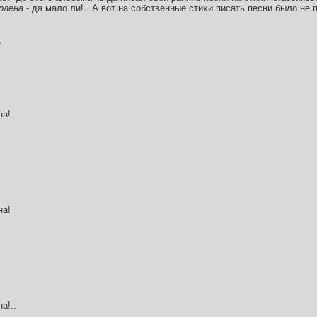
рлена
- да мало ли!.. А вот на собственные стихи писать песни было не 
,
а!..
на!
а!..