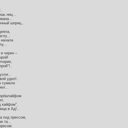
..
шь ниц...
вана...
нный шприц...
деяла,
глу...
 начала
у...
 и черен –
ырой!
ечорин,
рой"!..
уэли...
вой удел!..
ы сумели
ел...
Гербалайфом
ят,
д кайфом",
ица в Ад!..
са под прессом,
е та...
ересом: