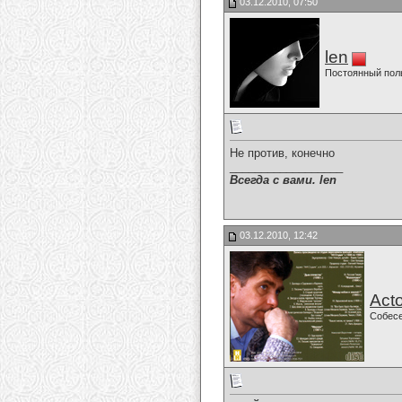
03.12.2010, 07:50
len
Постоянный пол
Не против, конечно
__________________
Всегда с вами. len
03.12.2010, 12:42
Acto
Собес