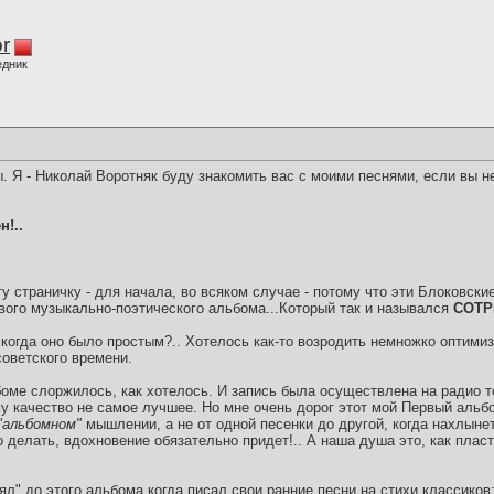
r
едник
. Я - Николай Воротняк буду знакомить вас с моими песнями, если вы не
н!..
ту страничку - для начала, во всяком случае - потому что эти Блоковск
рвого музыкально-поэтического альбома...Который так и назывался
СОТР
 когда оно было простым?.. Хотелось как-то возродить немножко оптим
советского времени.
оме слоржилось, как хотелось. И запись была осуществлена на радио т
му качество не самое лучшее. Но мне очень дорог этот мой Первый альб
"альбомном"
мышлении, а не от одной песенки до другой, когда нахлыне
о делать, вдохновение обязательно придет!.. А наша душа это, как пласт
л" до этого альбома когда писал свои ранние песни на стихи классиков