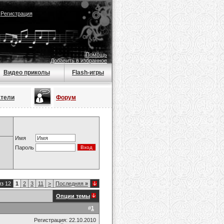
|
Регистрация
Помощь
Добавить в избранное
Видео приколы
Flash-игры
атели
Форум
Имя
Пароль
из 12
1
2
3
11
>
Последняя
»
Опции темы
#
1
Регистрация: 22.10.2010