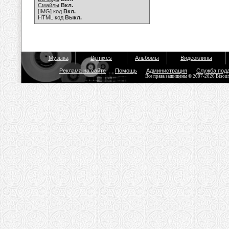
Смайлы
Вкл.
[IMG]
код
Вкл.
HTML код
Выкл.
Музыка
Dj mixes
Альбомы
Видеоклипы
Реклама на сайте
Помощь
Администрация
Служба под
Все права защищены © 2007-2026 Bisou