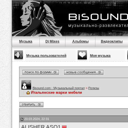
Музыка
Dj Mixes
Альбомы
Видеоклипы
Музыка пользователей
Моя музыка
Bisound.com - Музыкальный портал
>
Релизы
Итальянские марки мебели
20.03.2024, 22:31
ALISHER ASQ1