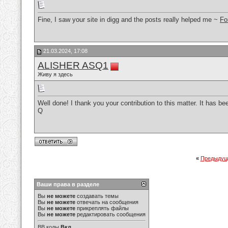
Fine, I saw your site in digg and the posts really helped me ~
Fo
21.03.2024, 17:08
ALISHER ASQ1
Живу я здесь
Well done! I thank you your contribution to this matter. It has be
Q
«
Предыдущ
Ваши права в разделе
Вы
не можете
создавать темы
Вы
не можете
отвечать на сообщения
Вы
не можете
прикреплять файлы
Вы
не можете
редактировать сообщения
BB коды
Вкл.