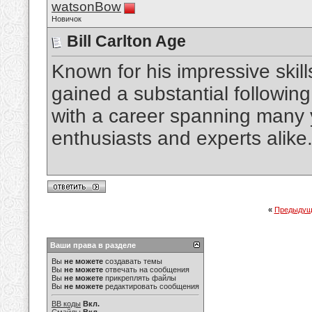
watsonBow
Новичок
Bill Carlton Age
Known for his impressive skills
gained a substantial following
with a career spanning many y
enthusiasts and experts ali
«
Предыдущ
Ваши права в разделе
Вы
не можете
создавать темы
Вы
не можете
отвечать на сообщения
Вы
не можете
прикреплять файлы
Вы
не можете
редактировать сообщения
BB коды
Вкл.