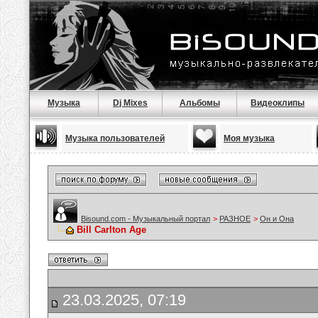
Музыка
Dj Mixes
Альбомы
Видеоклипы
Музыка пользователей
Моя музыка
Bisound.com - Музыкальный портал
>
РАЗНОЕ
>
Он и Она
Bill Carlton Age
23.03.2025, 07:19