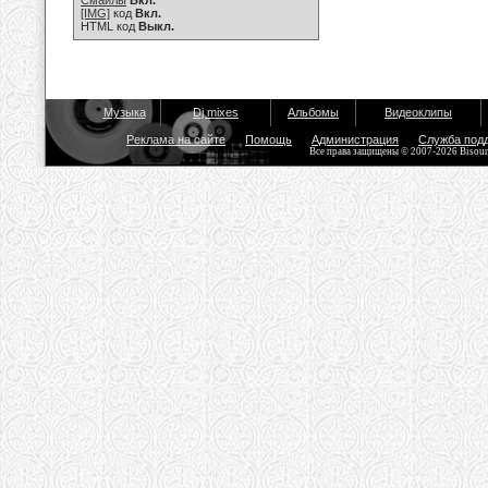
Смайлы
Вкл.
[IMG]
код
Вкл.
HTML код
Выкл.
Музыка
Dj mixes
Альбомы
Видеоклипы
Реклама на сайте
Помощь
Администрация
Служба под
Все права защищены © 2007-2026 Bisou