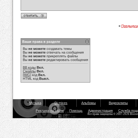
«
Предыдущ
Ваши права в разделе
Вы
не можете
создавать темы
Вы
не можете
отвечать на сообщения
Вы
не можете
прикреплять файлы
Вы
не можете
редактировать сообщения
BB коды
Вкл.
Смайлы
Вкл.
[IMG]
код
Вкл.
HTML код
Выкл.
Музыка
Dj mixes
Альбомы
Видеоклипы
Реклама на сайте
Помощь
Администрация
Служба под
Все права защищены © 2007-2026 Bisou