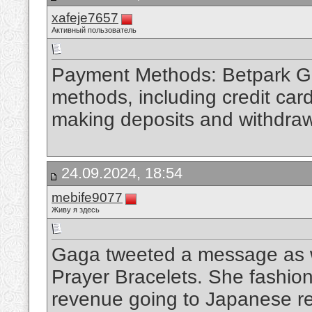
xafeje7657
Активный пользователь
Payment Methods: Betpark Gir
methods, including credit card
making deposits and withdra
24.09.2024, 18:54
mebife9077
Живу я здесь
Gaga tweeted a message as w
Prayer Bracelets. She fashione
revenue going to Japanese reli