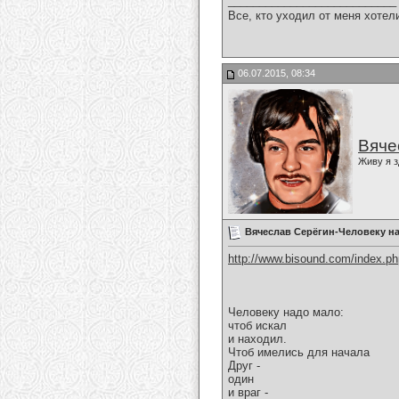
___________________________
Все, кто уходил от меня хотел
06.07.2015, 08:34
Вяче
Живу я з
Вячеслав Серёгин-Человеку н
http://www.bisound.com/index.p
Человеку надо мало:
чтоб искал
и находил.
Чтоб имелись для начала
Друг -
один
и враг -