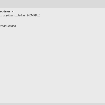
ерёгин
ex.php?nam...le&id=10379951
ственского