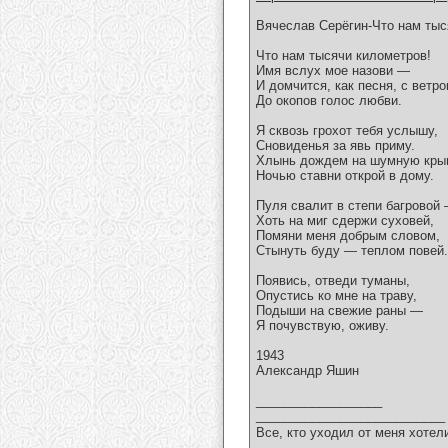
Вячеслав Серёгин-Что нам тыс
Что нам тысячи километров!
Имя вслух мое назови —
И домчится, как песня, с ветр
До окопов голос любви.
Я сквозь грохот тебя услышу,
Сновиденья за явь приму.
Хлынь дождем на шумную кры
Ночью ставни открой в дому.
Пуля свалит в степи багровой
Хоть на миг сдержи суховей,
Помяни меня добрым словом,
Стынуть буду — теплом повей.
Появись, отведи туманы,
Опустись ко мне на траву,
Подыши на свежие раны —
Я почувствую, оживу.
1943
Александр Яшин
__________________
___________________________
Все, кто уходил от меня хотел