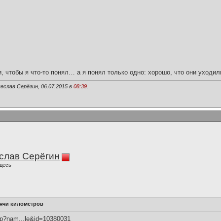
и, чтобы я что-то понял… а я понял только одно: хорошо, что они уходил
еслав Серёгин, 06.07.2015 в
08:39
.
слав Серёгин
десь
сячи километров
hp?nam...le&id=10380031