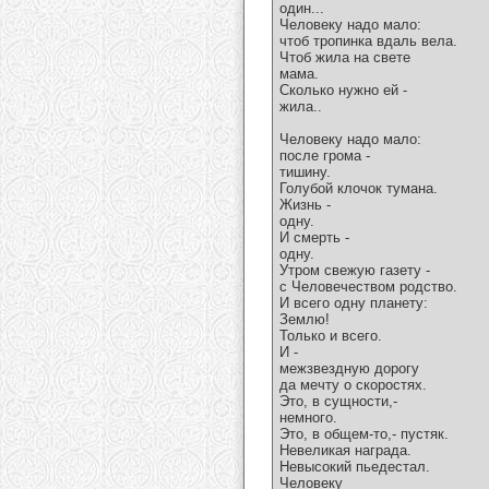
один...
Человеку надо мало:
чтоб тропинка вдаль вела.
Чтоб жила на свете
мама.
Сколько нужно ей -
жила..
Человеку надо мало:
после грома -
тишину.
Голубой клочок тумана.
Жизнь -
одну.
И смерть -
одну.
Утром свежую газету -
с Человечеством родство.
И всего одну планету:
Землю!
Только и всего.
И -
межзвездную дорогу
да мечту о скоростях.
Это, в сущности,-
немного.
Это, в общем-то,- пустяк.
Невеликая награда.
Невысокий пьедестал.
Человеку