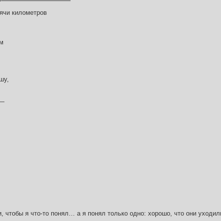
ячи километров
ом
шу,
 —
и, чтобы я что-то понял… а я понял только одно: хорошо, что они уходил