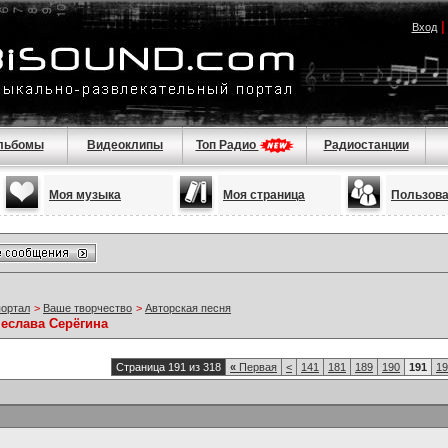
Вход
льбомы
Видеоклипы
Топ Радио
Радиостанции
Моя музыка
Моя страница
Пользов
портал
>
Ваше творчество
>
Авторская песня
чеслава Серёгина
Страница 191 из 318
«
Первая
<
141
181
189
190
191
19