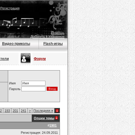
|
Регистрация
Помощь
Добавить в избранное
Видео приколы
Flash-игры
атели
Форум
Имя
Пароль
2
193
201
241
>
Последняя
»
Опции темы
#
1901
Регистрация: 24.09.2011