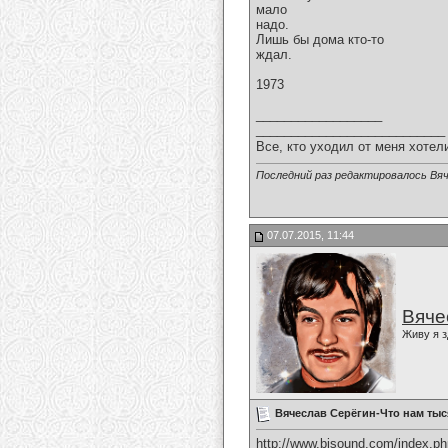
мало
надо.
Лишь бы дома кто-то
ждал.
1973
__________________
___________________________
Все, кто уходил от меня хотел
Последний раз редактировалось Вяч
07.07.2015, 11:44
Вяче
Живу я з
Вячеслав Серёгин-Что нам ты
http://www.bisound.com/index.p