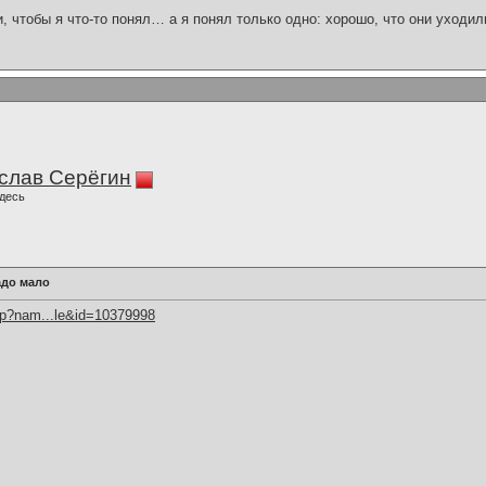
и, чтобы я что-то понял… а я понял только одно: хорошо, что они уходил
слав Серёгин
десь
адо мало
hp?nam...le&id=10379998