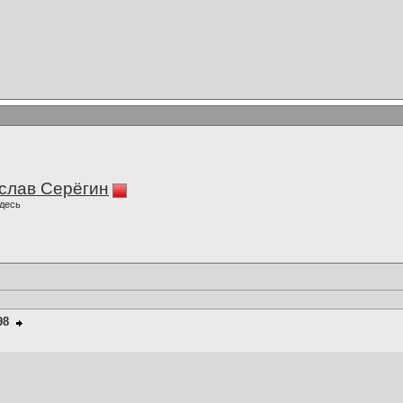
слав Серёгин
десь
98