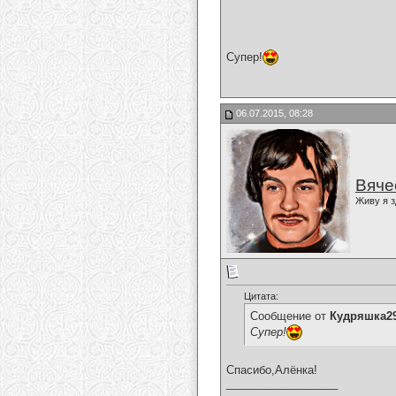
Супер!
06.07.2015, 08:28
Вяче
Живу я з
Цитата:
Сообщение от
Кудряшка2
Супер!
Спасибо,Алёнка!
__________________