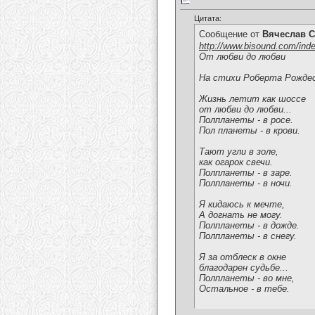
Цитата:
Сообщение от
Вячеслав С
http://www.bisound.com/ind
От любви до любви
На стихи Роберта Рожде
Жизнь летит как шоссе
от любви до любви...
Полпланеты - в росе.
Пол планеты - в крови.
Тают угли в золе,
как огарок свечи.
Полпланеты - в заре.
Полпланеты - в ночи.
Я кидаюсь к мечте,
А догнать не могу.
Полпланеты - в дожде.
Полпланеты - в снегу.
Я за отблеск в окне
благодарен судьбе...
Полпланеты - во мне,
Остальное - в тебе.