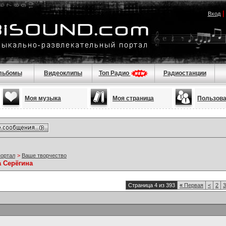
Вход
льбомы
Видеоклипы
Топ Радио
Радиостанции
Моя музыка
Моя страница
Пользов
портал
>
Ваше творчество
а Серёгина
Страница 4 из 393
«
Первая
<
2
3