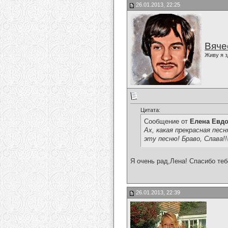
26.01.2013, 22:25
Вяче
Живу я з
Цитата:
Сообщение от
Елена Евд
Ах, какая прекрасная пес
эту песню! Браво, Слава!
Я очень рад,Лена! Спасибо теб
26.01.2013, 22:39