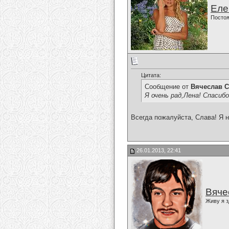
Еле
Постоя
Цитата:
Сообщение от
Вячеслав С
Я очень рад,Лена! Спасиб
Всегда пожалуйста, Слава! Я н
26.01.2013, 22:41
Вяче
Живу я з