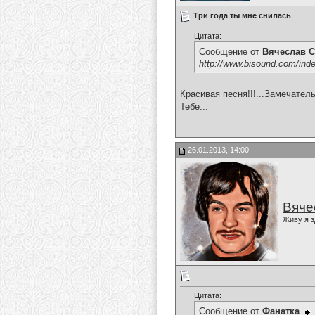
Три года ты мне снилась
Цитата:
Сообщение от
Вячеслав С
http://www.bisound.com/ind
Красивая песня!!!...Замечател
Тебе...
26.01.2013, 14:00
Вяче
Живу я з
Цитата:
Сообщение от
Фанатка