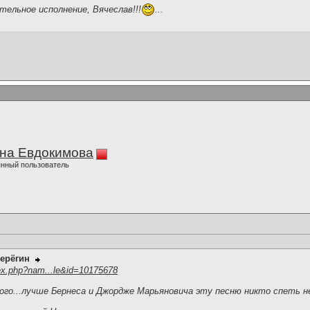
ательное исполнение, Вячеслав!!!
...
на Евдокимова
нный пользователь
ерёгин
ex.php?nam...le&id=10175678
го...лучше Бернеса и Джордже Марьяновича эту песню никто спеть не 