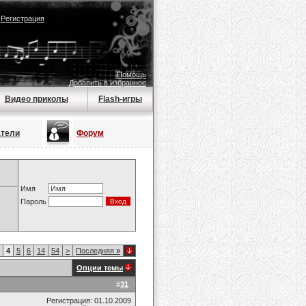
|
Регистрация
Помощь
Добавить в избранное
Видео приколы
Flash-игры
атели
Форум
Имя
Пароль
4
5
6
14
54
>
Последняя
»
Опции темы
#
31
Регистрация: 01.10.2009