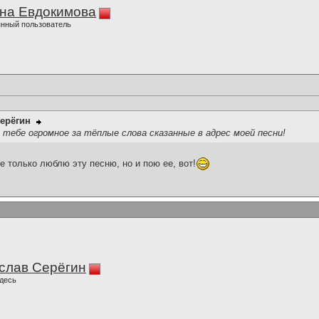
на Евдокимова
нный пользователь
ерёгин
о тебе огромное за тёплые слова сказанные в адрес моей песни!
е только люблю эту песню, но и пою ее, вот!
слав Серёгин
десь