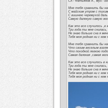
Сл.- Фатьянов А., муз.- Б
Мне тебя сравнить бы над
С майским утром с тихим 
С вишнею черемухой дал
Самую далекую самую же
Как это все случилось ,в 
Три года ты мне снилась,
Не знаю больше сна я меч
Тебя моя родная ни с кем 
Мне тебя сравнить бы над
Что своим веселым взгляд
Что походкой легкою под
Самая далекая ,самая жел
Как это все случилось в к
Три года ты мне снилась,
Не знаю больше сна я меч
Тебя моя родная ни с кем 
Тебя моя родная ни с кем 