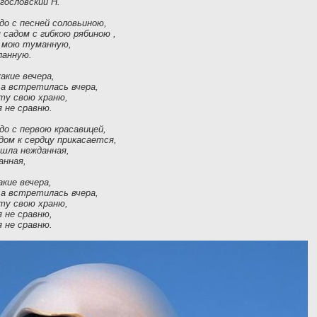
огословский Н.
о с песней соловьиною,
садом с гибкою рябиною ,
ь мою туманную,
ланную.
какие вечера,
 а встретилась вчера,
ту свою храню,
я не сравню.
о с первою красавицей,
ом к сердцу прикасается,
ошла нежданная,
анная,
акие вечера,
 а встретилась вчера,
ту свою храню,
я не сравню,
я не сравню.