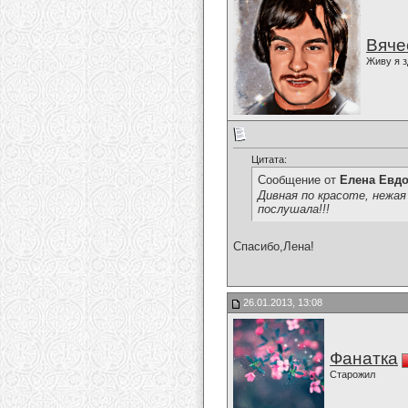
Вяче
Живу я з
Цитата:
Сообщение от
Елена Евд
Дивная по красоте, нежая
послушала!!!
Спасибо,Лена!
26.01.2013, 13:08
Фанатка
Старожил