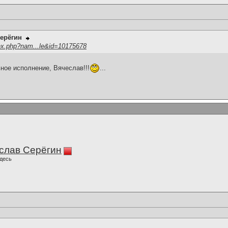
ерёгин
ex.php?nam...le&id=10175678
ьное исполнение, Вячеслав!!!
...
слав Серёгин
десь