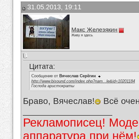
31.05.2013, 19:11
Макс Железякин
Живу я здесь
Цитата:
Сообщение от
Вячеслав Серёгин
http://www.bisound.com/index.php?nam...le&id=10201184
Господа аристократы
Браво, Вячеслав!
Всё очен
__________________
Рекламописец! Модер
аппаратура при нём!