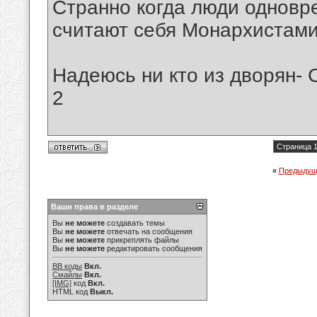
Странно когда люди одновр
считают себя Монархистами....
Надеюсь ни кто из дворян- 
2
Страница 1
«
Предыдущ
Ваши права в разделе
Вы
не можете
создавать темы
Вы
не можете
отвечать на сообщения
Вы
не можете
прикреплять файлы
Вы
не можете
редактировать сообщения
BB коды
Вкл.
Смайлы
Вкл.
[IMG]
код
Вкл.
HTML код
Выкл.