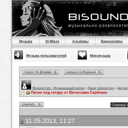
Музыка
Dj Mixes
Альбомы
Видеоклипы
Музыка пользователей
Моя музыка
Bisound.com - Музыкальный портал
>
Ваше творчество
>
Авторс
Песни под гитару от Вячеслава Серёгина
Страница 1
31.05.2013, 11:27