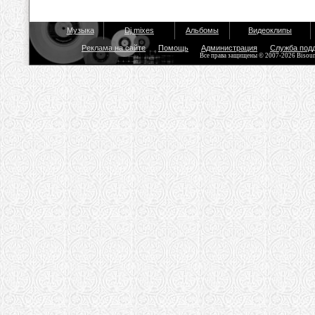
Музыка
Dj mixes
Альбомы
Видеоклипы
Реклама на сайте
Помощь
Администрация
Служба под
Все права защищены © 2007-2026 Bisou