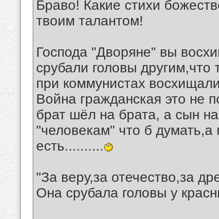
Браво! Какие стихи божеств
твоим талантом!
Господа "Дворяне" вы восхи
срубали головы другим,что 
при коммунистах восхищали
Война гражданская это не п
брат шёл на брата, а сын на от
"человекам" что б думать,а 
есть..........
"За веру,за отечество,за д
Она срубала головы у красны