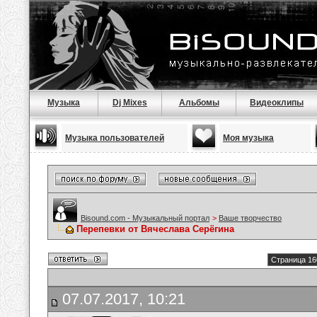
Музыка
Dj Mixes
Альбомы
Видеоклипы
Музыка пользователей
Моя музыка
Bisound.com - Музыкальный портал
>
Ваше творчество
Перепевки от Вячеслава Серёгина
Страница 16
07.07.2017, 10:21