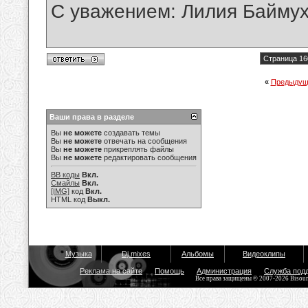
С уважением: Лилия Байму
Страница 16
«
Предыдущ
Ваши права в разделе
Вы
не можете
создавать темы
Вы
не можете
отвечать на сообщения
Вы
не можете
прикреплять файлы
Вы
не можете
редактировать сообщения
BB коды
Вкл.
Смайлы
Вкл.
[IMG]
код
Вкл.
HTML код
Выкл.
Музыка
Dj mixes
Альбомы
Видеоклипы
Реклама на сайте
Помощь
Администрация
Служба под
Все права защищены © 2007-2026 Bisou