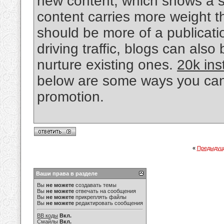
new content, which shows a s
content carries more weight t
should be more of a publicatio
driving traffic, blogs can als
nurture existing ones.
20k ins
below are some ways you can 
promotion.
«
Предыдущ
Ваши права в разделе
Вы
не можете
создавать темы
Вы
не можете
отвечать на сообщения
Вы
не можете
прикреплять файлы
Вы
не можете
редактировать сообщения
BB коды
Вкл.
Смайлы
Вкл.