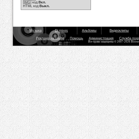
[IMG]
код
Вкл.
HTML код
Выкл.
Музыка
Dj mixes
Альбомы
Видеоклипы
Реклама на сайте
Помощь
Администрация
Служба под
Все права защищены © 2007-2026 Bisou