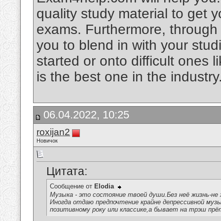
quality study material to get 
exams. Furthermore, through its
you to blend in with your stud
started or onto difficult one
is the best one in the industry
06.04.2022, 10:25
roxijan2
Новичок
Цитата:
Сообщение от
Elodia
Музыка - это состояние твоей души.Без неё жизнь-не 
Иногда отдаю предпочтение крайне депрессивной музы
позитивному року или классике,а бывает на трэш прё