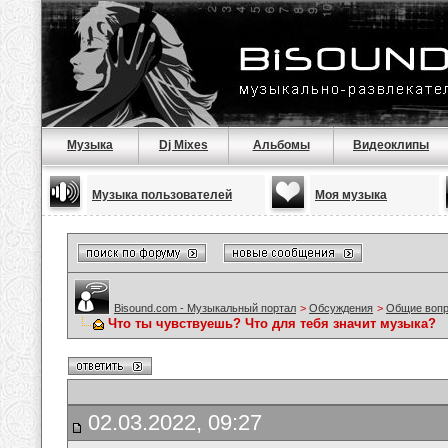
Музыка
Dj Mixes
Альбомы
Видеоклипы
Музыка пользователей
Моя музыка
Bisound.com - Музыкальный портал
>
Обсуждения
>
Общие воп
Что ты чувствуешь? Что для тебя значит музыка?
02.03.2022, 09:27