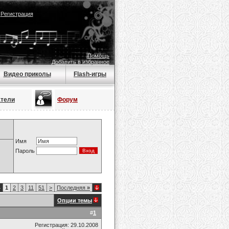
|
Регистрация
Помощь
Добавить в избранное
Видео приколы
Flash-игры
атели
Форум
Имя
Пароль
4
1
2
3
11
51
>
Последняя
»
Опции темы
#
1
Регистрация: 29.10.2008