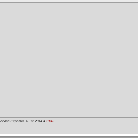
еслав Серёгин, 10.12.2014 в
10:46
.