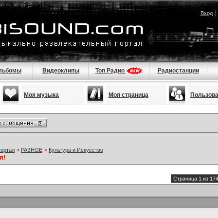
Вход
льбомы
Видеоклипы
Топ Радио
Радиостанции
Моя музыка
Моя страница
Пользов
портал
>
РАЗНОЕ
>
Культура и Искусство
я!
Страница 1 из 17