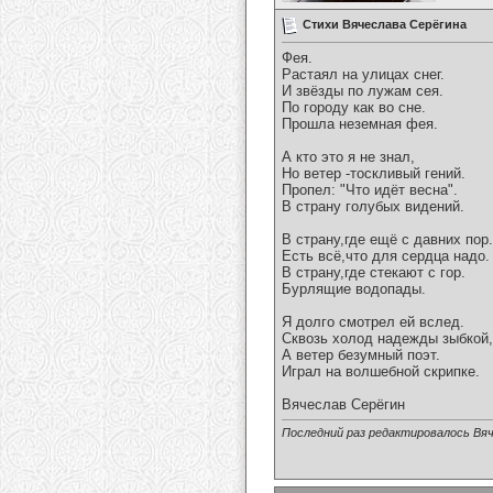
Стихи Вячеслава Серёгина
Фея.
Растаял на улицах снег.
И звёзды по лужам сея.
По городу как во сне.
Прошла неземная фея.
А кто это я не знал,
Но ветер -тоскливый гений.
Пропел: "Что идёт весна".
В страну голубых видений.
В страну,где ещё с давних пор.
Есть всё,что для сердца надо.
В страну,где стекают с гор.
Бурлящие водопады.
Я долго смотрел ей вслед.
Сквозь холод надежды зыбкой,
А ветер безумный поэт.
Играл на волшебной скрипке.
Вячеслав Серёгин
Последний раз редактировалось Вяч