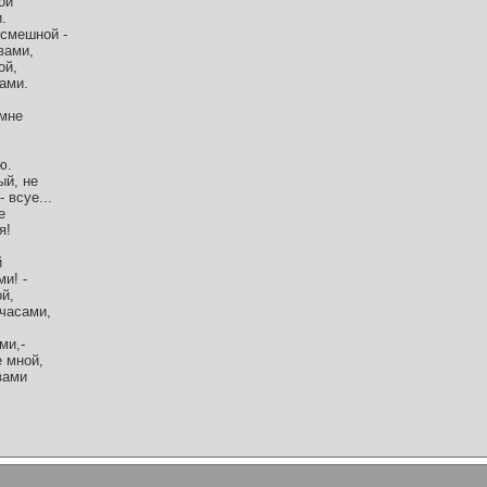
ой
.
 смешной -
вами,
ой,
ами.
 мне
ю.
ый, не
 всуе...
е
я!
й
ми! -
ой,
 часами,
ми,-
е мной,
 вами