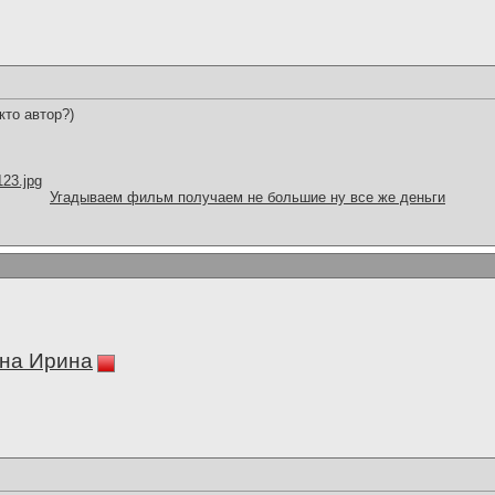
кто автор?)
123.jpg
Угадываем фильм получаем не большие ну все же деньги
на Ирина