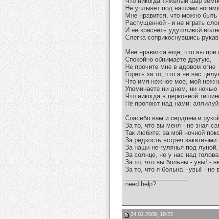
Что никогда тяжелый шар земн
Не уплывет под нашими ногами
Мне нравится, что можно быть
Распущенной - и не играть сло
И не краснеть удушливой волн
Слегка соприкоснувшись рукав
Мне нравится еще, что вы при
Спокойно обнимаете другую,
Не прочите мне в адовом огне
Гореть за то, что я не вас целу
Что имя нежное мое, мой нежн
Упоминаете ни днем, ни ночью -
Что никогда в церковной тишин
Не пропоют над нами: аллилуй
Спасибо вам и сердцем и руко
За то, что вы меня - не зная са
Так любите: за мой ночной пок
За редкость встреч закатными
За наши не-гулянья под луной,
За солнце, не у нас над голова
За то, что вы больны - увы! - н
За то, что я больна - увы! - не
__________________
need help?
24.02.2009, 19:22