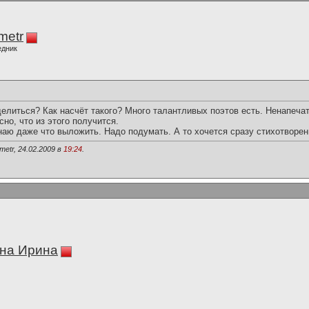
imetr
едник
елиться? Как насчёт такого? Много талантливых поэтов есть. Ненапеча
но, что из этого получится.
наю даже что выложить. Надо подумать. А то хочется сразу стихотворен
metr, 24.02.2009 в
19:24
.
на Ирина