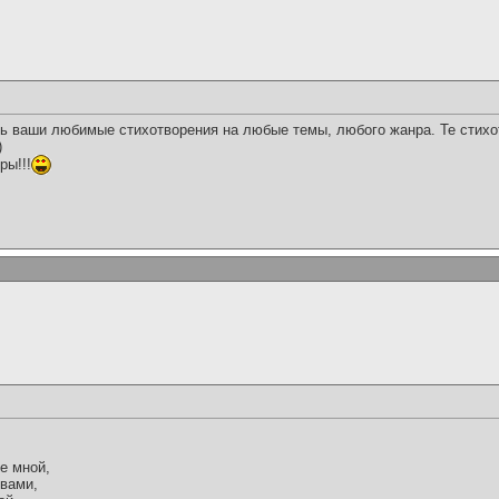
ь ваши любимые стихотворения на любые темы, любого жанра. Те стихо
)
ры!!!
е мной,
 вами,