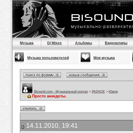
Музыка
Dj Mixes
Альбомы
Видеоклипы
Музыка пользователей
Моя музыка
Bisound.com - Музыкальный портал
>
РАЗНОЕ
>
Юмор
Просто анекдоты.
14.11.2010, 19:41