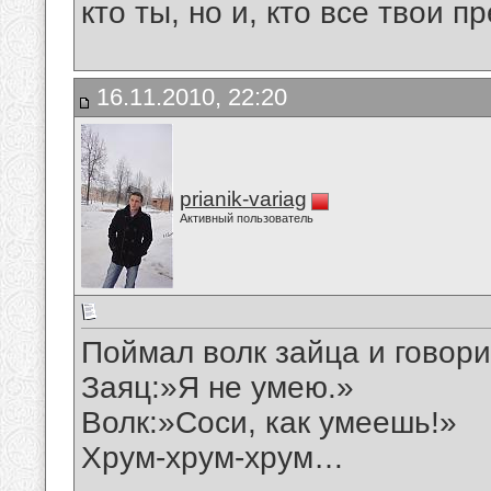
кто ты, но и, кто все твои пр
16.11.2010, 22:20
prianik-variag
Активный пользователь
Поймал волк зайца и говори
Заяц:»Я не умею.»
Волк:»Соси, как умеешь!»
Хрум-хрум-хрум…