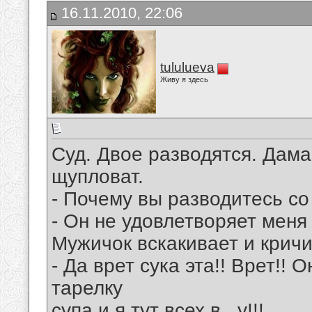
16.11.2010, 22:06
tululueva
Живу я здесь
Суд. Двое разводятся. Дама
щупловат.
- Почему вы разводитесь с
- Он не удовлетворяет меня 
Мужичок вскакивает и кричи
- Да врет сука эта!! Врет!! 
тарелку
супа и я тут всех в...у!!!