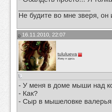
__________________
Не будите во мне зверя, он 
16.11.2010, 22:07
tululueva
Живу я здесь
- У меня в доме мыши над к
- Как?
- Сыр в мышеловке валерья
__________________