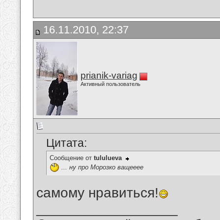
16.11.2010, 22:37
prianik-variag
Активный пользователь
Цитата:
Сообщение от
tululueva
... ну про Морозко ващееее
самому нравиться!
__________________