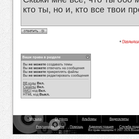
кто ты, но и, кто все твои пр
«
Предыдущ
Ваши права в разделе
Вы
не можете
создавать темы
Вы
не можете
отвечать на сообщения
Вы
не можете
прикреплять файлы
Вы
не можете
редактировать сообщения
BB коды
Вкл.
Смайлы
Вкл.
[IMG]
код
Вкл.
HTML код
Выкл.
Музыка
Dj mixes
Альбомы
Видеоклипы
Реклама на сайте
Помощь
Администрация
Служба под
Все права защищены © 2007-2026 Bisou