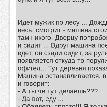
Идет мужик по лесу ... Дождь
весь, смотрит - машина стои
там никого. Дверцу попробо
и сидит ... Вдруг машина по
едет, он сзади сидит, за рул
появляется откуда-то порул
офигел... Тут деревня показ
Машина останавливается, в
и говорит:
- А ты че тут делаешь???
- Да вот, еду ...
- Обалдеть просто!!! Я толка