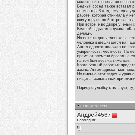
молитвы и трапезы, он снова 
Бедный сосед также вставал р
он много работал, ему едва у
работе, которая отнимала у не
книгу в руки, он быстро засыпа
При встрече во дворе учёный 
Бедный вздыхал и думал: «Како
делам».
Но вот эти два человека заве
человека взвешивается на чаш
Ангел-адвокат положил на пра
умеренность, честность. На л
время от времени бросал на со
на той был весьма тяжёлый.
Когда бедный работник предст
жизнь. Ангел-адвокат мог пре
Но именно этот вздох и уравно
нищеты, испытанных при жизни
__________________
Нарисую улыбку стильную, ту, 
07.01.2019, 09:39
Андрей4567
Собеседник