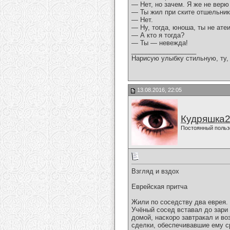
— Нет, но зачем. Я же не верю
— Ты жил при ските отшельник
— Нет.
— Ну, тогда, юноша, ты не атеи
— А кто я тогда?
— Ты — невежда!
__________________
Нарисую улыбку стильную, ту, 
13.08.2016, 22:05
Кудряшка
Постоянный польз
Взгляд и вздох
Еврейская притча
Жили по соседству два еврея.
Учёный сосед вставал до зари 
домой, наскоро завтракал и во
сделки, обеспечивавшие ему с