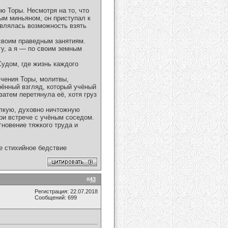
ю Торы. Несмотря на то, что
ым миньяном, он приступал к
оявлялась возможность взять
 своим праведным занятиям.
гу, а я — по своим земным
Судом, где жизнь каждого
учения Торы, молитвы,
рённый взгляд, который учёный
затем перетянула её, хотя груз
алкую, духовно ничтожную
ри встрече с учёным соседом.
гновение тяжкого труда и
ое стихийное бедствие
#
43
Регистрация: 22.07.2018
Сообщений: 699