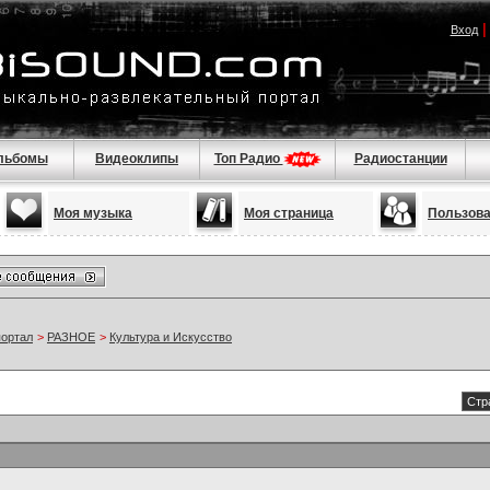
Вход
льбомы
Видеоклипы
Топ Радио
Радиостанции
Моя музыка
Моя страница
Пользов
портал
>
РАЗНОЕ
>
Культура и Искусство
Стр