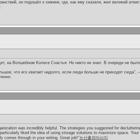
ранствий, он подошёл к хижине, где, как ему сказали, жил великий атеис
:
дет, на Волшебном Колесе Счастья. Но никто не знал. В очереди не был
ольшое, что его хватает надолго, если люди больше не приходят сюда”,
ленно.
anization was incredibly helpful. The strategies you suggested for declutteri
 particularly liked the idea of using storage solutions to maximize space. Your
y comes through in your writing. Great job!"
논산출장마사지