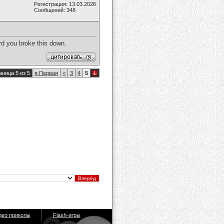
Регистрация: 13.03.2026
Сообщений: 348
rd you broke this down.
аница 5 из 5
«
Первая
<
3
4
5
део приколы
Flash-игры