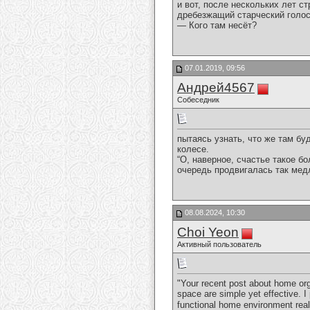
и вот, после нескольких лет ст
дребезжащий старческий голос
— Кого там несёт?
07.01.2019, 09:56
Андрей4567
Собеседник
пытаясь узнать, что же там бу
колесе.
“О, наверное, счастье такое б
очередь продвигалась так мед
08.08.2024, 10:30
Choi Yeon
Активный пользователь
"Your recent post about home org
space are simple yet effective. I
functional home environment reall