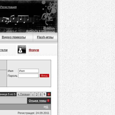
|
Регистрация
Помощь
Добавить в избранное
Видео приколы
Flash-игры
атели
Форум
Имя
Пароль
аница 5 из 5
«
Первая
<
3
4
5
Опции темы
#
41
Регистрация: 24.09.2011