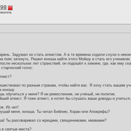
298
ователь
рень. Задумал он стать атеистом. А в те времена ходили слухи о неко
а пояс заткнуть. Решил юноша найти этого Мойшу и стать его учеником
после нескольких лет странствий, он подошёл к хижине, где, как ему ска
 старческий голос:
теист?
.
ешествовал по разным странам, чтобы найти вас. Я хочу стать вашим уч
а юношу.
ь обучиться у меня? Я ни ремесленник, ни учёный, ни политик.
ший атеист. Я тоже атеист, и хотел бы слушать ваши доводы и учиться.
ов. Их нет!
лушай меня, юноша. Ты читал Библию, Коран или Апокрифы?
ша! Ты разговаривал со жрецами, священниками, имамами?
 в святые места?