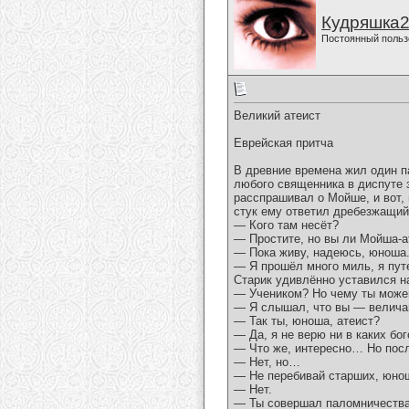
Кудряшка
Постоянный польз
Великий атеист
Еврейская притча
В древние времена жил один па
любого священника в диспуте з
расспрашивал о Мойше, и вот, 
стук ему ответил дребезжащий
— Кого там несёт?
— Простите, но вы ли Мойша-а
— Пока живу, надеюсь, юноша
— Я прошёл много миль, я пут
Старик удивлённо уставился н
— Учеником? Но чему ты можеш
— Я слышал, что вы — величай
— Так ты, юноша, атеист?
— Да, я не верю ни в каких бог
— Что же, интересно… Но пос
— Нет, но…
— Не перебивай старших, юно
— Нет.
— Ты совершал паломничества