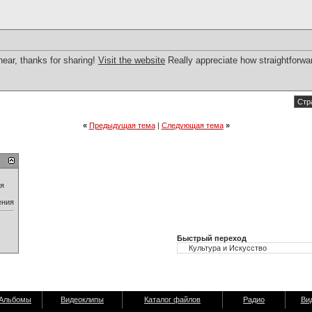
hear, thanks for sharing!
Visit the website
Really appreciate how straightforwa
Стр
«
Предыдущая тема
|
Следующая тема
»
ия
ения
Быстрый переход
Альбомы
Видеоклипы
Каталог файлов
Радио
Ви