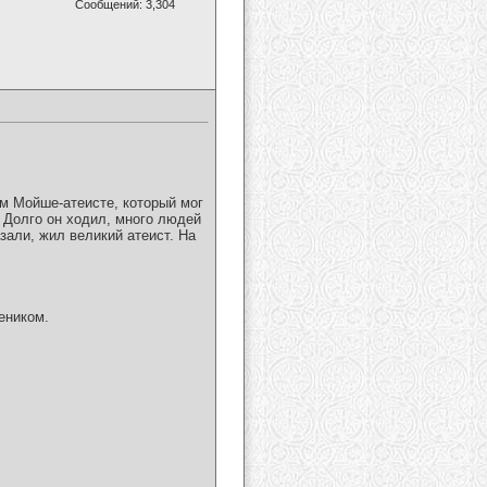
Сообщений: 3,304
ем Мойше-атеисте, который мог
. Долго он ходил, много людей
зали, жил великий атеист. На
еником.