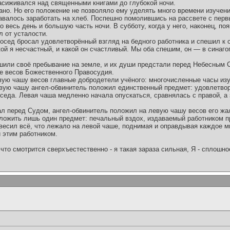
засиживался над священными книгами до глубокой ночи.
ано. Но его положение не позволяло ему уделять много времени изучени
давалось заработать на хлеб. Поспешно помолившись на рассвете с перв
го весь день и большую часть ночи. В субботу, когда у него, наконец, п
л от усталости.
сосед бросал удовлетворённый взгляд на бедного работника и спешил к
й я несчастный, и какой он счастливый. Мы оба спешим, он — в синаго
ршили своё пребывание на земле, и их души предстали перед Небесным 
е весов Божественного Правосудия.
вую чашу весов главные добродетели учёного: многочисленные часы из
евую чашу ангел-обвинитель положил единственный предмет: удовлетво
седа. Левая чаша медленно начала опускаться, сравнялась с правой, а 
ал перед Судом, ангел-обвинитель положил на левую чашу весов его ж
дложить лишь один предмет: печальный вздох, издаваемый работником п
весил всё, что лежало на левой чаше, поднимая и оправдывая каждое м
 этим работником.
что смотрится сверхъестественно - я такая зараза сильная, Я - сплошн