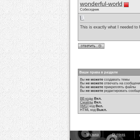
wonderful-world
Собеседник
This is exactly what I needed to 
Ваши права в разделе
Вы
не можете
создавать темы
Вы
не можете
отвечать на сообщен
Вы
не можете
прикреплять файлы
Вы
не можете
редактировать сообщ
BB коды
Вкл.
Смайлы
Вкл.
[IMG]
код
Вкл.
HTML код
Выкл.
Музыка
Dj mixes