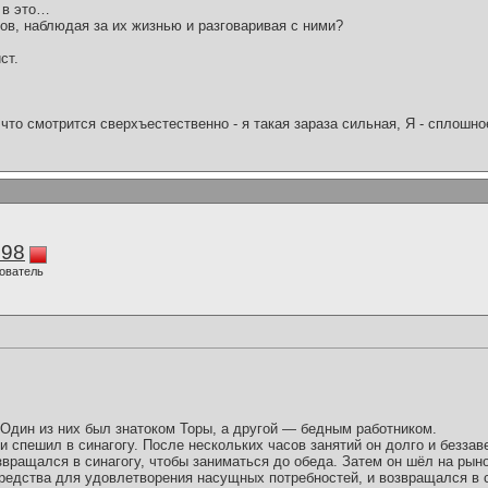
 в это…
ов, наблюдая за их жизнью и разговаривая с ними?
ст.
что смотрится сверхъестественно - я такая зараза сильная, Я - сплошн
298
ователь
 Один из них был знатоком Торы, а другой — бедным работником.
и спешил в синагогу. После нескольких часов занятий он долго и безза
звращался в синагогу, чтобы заниматься до обеда. Затем он шёл на рын
редства для удовлетворения насущных потребностей, и возвращался в с