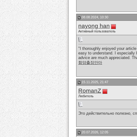
08.08.2024, 10:30
nayong han
Активный пользователь
"I thoroughly enjoyed your artic
easy to understand. I especially 
advice are much appreciated. Tha
함양출장안마
15.11.2025, 21:47
RomanZ
Любитель
Это действительно полезно, с
20.07.2026, 12:05