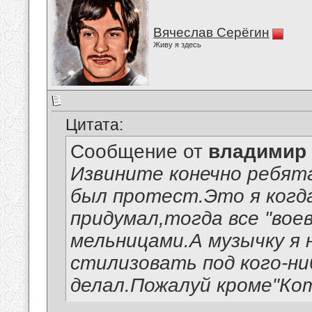
Вячеслав Серёгин
Живу я здесь
Цитата:
Сообщение от
владимир
Извините конечно ребята
был протест.Это я когда
придумал,тогда все "вое
мельницами.А музычку я 
стилизовать под кого-ниб
делал.Пожалуй кроме"Ко