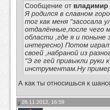
Сообщение от
владимир
Я родился в славном гор
тог как меня "засосала у
отдалённые,после чего м
области ,где я и поныне 
интересно) Потом играл 
своей ,набраной из разног
"Э ге гей привыкли руки к
инструментам.Ну примерно 
А как ты относишься к шанс
26.11.2012, 16:59