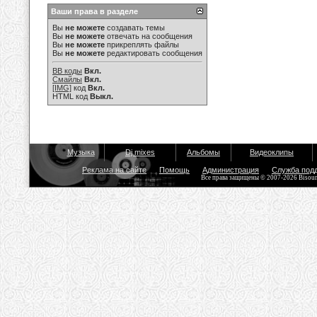
Ваши права в разделе
Вы
не можете
создавать темы
Вы
не можете
отвечать на сообщения
Вы
не можете
прикреплять файлы
Вы
не можете
редактировать сообщения
BB коды
Вкл.
Смайлы
Вкл.
[IMG]
код
Вкл.
HTML код
Выкл.
Музыка
Dj mixes
Альбомы
Видеоклипы
Реклама на сайте
Помощь
Администрация
Служба под
Все права защищены © 2007-2026 Bisou