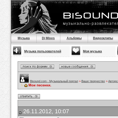
Музыка
Dj Mixes
Альбомы
Видеоклипы
Музыка пользователей
Моя музыка
Bisound.com - Музыкальный портал
>
Ваше творчество
>
Авторс
Мои песенки.
26.11.2012, 10:07