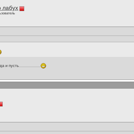
 лабух
ьзователь
 пусть..................