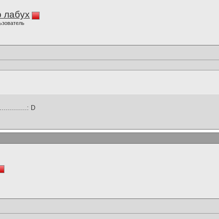
 лабух
ьзователь
............: D