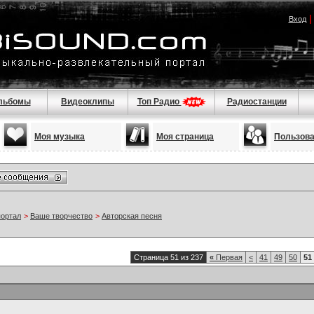
Вход
льбомы
Видеоклипы
Топ Радио
Радиостанции
Моя музыка
Моя страница
Пользов
портал
>
Ваше творчество
>
Авторская песня
Страница 51 из 237
«
Первая
<
41
49
50
51