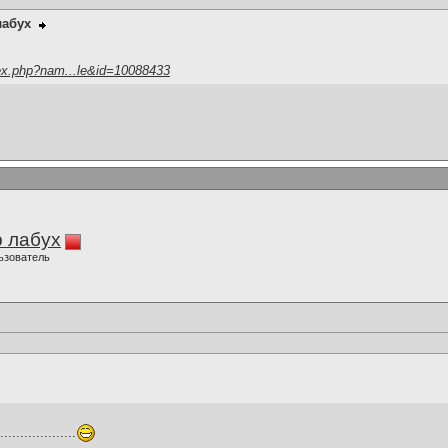
лабух
ex.php?nam...le&id=10088433
 лабух
ьзователь
..............