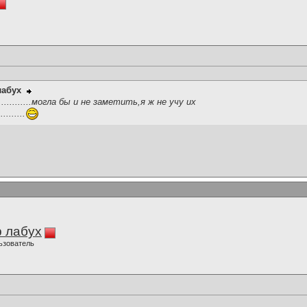
лабух
..........могла бы и не заметить,я ж не учу их
........
 лабух
ьзователь