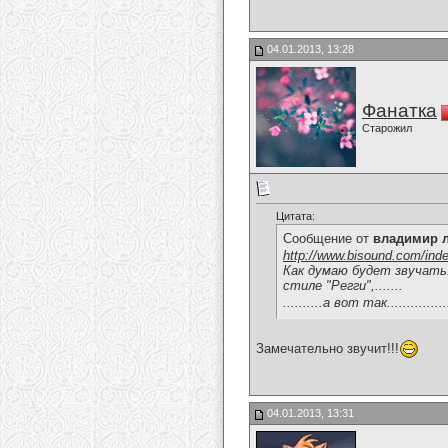
04.01.2013, 13:28
Фанатка
Старожил
Цитата:
Сообщение от
владимир 
http://www.bisound.com/ind
Как думаю будет звучать.
стиле "Регги",.......
..........а вот так...................
Замечательно звучит!!!
04.01.2013, 13:31