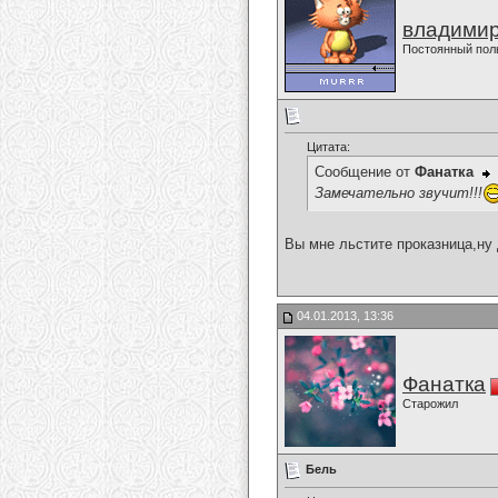
владимир
Постоянный пол
Цитата:
Сообщение от
Фанатка
Замечательно звучит!!!
Вы мне льстите проказница,ну да и
04.01.2013, 13:36
Фанатка
Старожил
Бель