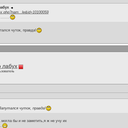
лабух
ex.php?nam...le&id=10100059
.......
утался чуток, правда!
 лабух
ьзователь
.Запутался чуток, правда!
....могла бы и не заметить,я ж не учу их
..