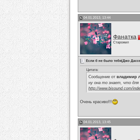
04.01.2013, 13:44
Фанатка
Старожил
Если б не было тебя(Джо Дасс
Цитата:
Сообщение от
владимир 
ну она то знает, что для неё
http://www.bisound.com/index
Очень красиво!!!
04.01.2013, 13:45