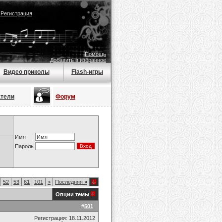
|
Регистрация
Помощь
Добавить в избранное
Видео приколы
Flash-игры
атели
Форум
Имя
Пароль
52
53
61
101
>
Последняя
»
Опции темы
#
501
Регистрация: 18.11.2012