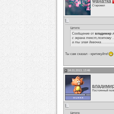
Фанатка
Старожил
Цитата:
Сообщение от
владимир 
с экрана текст,поэтому ...
а ты злая девочка..............
Ты сам сказал - критикуйте!
04.01.2013, 13:46
владимир
Постоянный пол
Цитата: