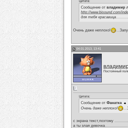
Цитата:
Сообщение от
владимир 
http://www.bisound.com/ind
для тебя красавица............
Очень даже неплохо!
...Зап
04.01.2013, 13:41
владимир
Постоянный пол
Цитата:
Сообщение от
Фанатка
Очень даже неплохо!
..
с экрана текст,поэтому .........
а ты злая девочка....................