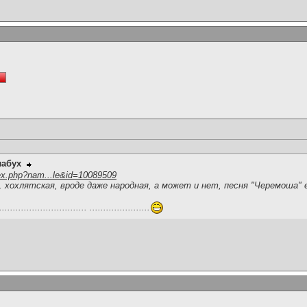
лабух
ex.php?nam...le&id=10089509
 хохлятская, вроде даже народная, а может и нет, песня "Черемоша" 
............................ ......................