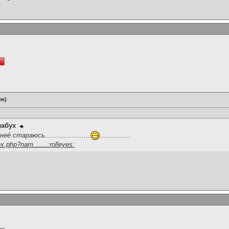
ен)
лабух
 стараюсь......................
...............
.php?nam.......:rolleyes: