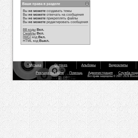
Ваши права в разделе
Вы
не можете
создавать темы
Вы
не можете
отвечать на сообщения
Вы
не можете
прикреплять файлы
Вы
не можете
редактировать сообщения
BB коды
Вкл.
Смайлы
Вкл.
[IMG]
код
Вкл.
HTML код
Выкл.
Музыка
Dj mixes
Альбомы
Видеоклипы
Реклама на сайте
Помощь
Администрация
Служба под
Все права защищены © 2007-2026 Bisou