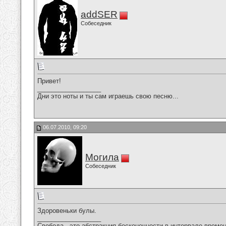
addSER
Собеседник
Привет!
__________________
Дни это ноты и ты сам играешь свою песню...
06.07.2010, 09:20
Могила
Собеседник
Здоровеньки булы.
__________________
Свобода - это абстракция бесконечности в интервале времен