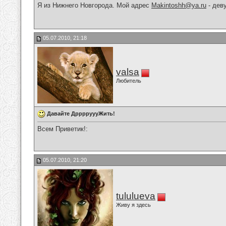
Я из Нижнего Новгорода. Мой адрес
Makintoshh@ya.ru
- дев
05.07.2010, 21:18
valsa
Любитель
Давайте ДрррруууЖить!
Всем Приветик!:
05.07.2010, 21:20
tululueva
Живу я здесь