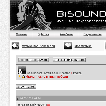
Музыка
Dj Mixes
Альбомы
Видеоклипы
Музыка пользователей
Моя музыка
Bisound.com - Музыкальный портал
>
Релизы
Итальянские марки мебели
04.03.2022, 07:14
Anastasiya20