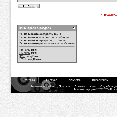
«
Предыдущ
Ваши права в разделе
Вы
не можете
создавать темы
Вы
не можете
отвечать на сообщения
Вы
не можете
прикреплять файлы
Вы
не можете
редактировать сообщения
BB коды
Вкл.
Смайлы
Вкл.
[IMG]
код
Вкл.
HTML код
Выкл.
Музыка
Dj mixes
Альбомы
Видеоклипы
Реклама на сайте
Помощь
Администрация
Служба под
Все права защищены © 2007-2026 Bisou