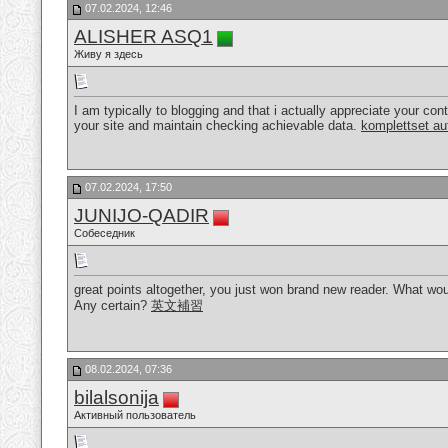
07.02.2024, 12:46
ALISHER ASQ1
Живу я здесь
I am typically to blogging and that i actually appreciate your con
your site and maintain checking achievable data.
komplettset au
07.02.2024, 17:50
JUNIJO-QADIR
Собеседник
great points altogether, you just won brand new reader. What wo
Any certain?
英文補習
08.02.2024, 07:36
bilalsonija
Активный пользователь