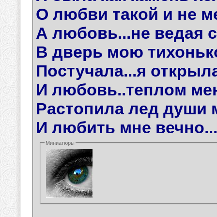
О любви такой и не ме
А любовь...не ведая с
В дверь мою тихонько
Постучала...я открыла
И любовь..теплом мен
Растопила лед души м
И любить мне вечно..
Миниатюры