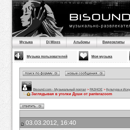
Музыка
Dj Mixes
Альбомы
Видеоклипы
Музыка пользователей
Моя музыка
Bisound.com - Музыкальный портал
>
РАЗНОЕ
>
Культура и Иск
Заглядывая в уголки Души от panterazoom
03.03.2012, 16:40