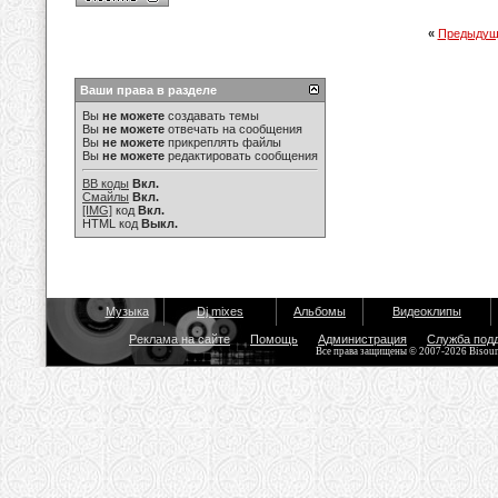
«
Предыдущ
Ваши права в разделе
Вы
не можете
создавать темы
Вы
не можете
отвечать на сообщения
Вы
не можете
прикреплять файлы
Вы
не можете
редактировать сообщения
BB коды
Вкл.
Смайлы
Вкл.
[IMG]
код
Вкл.
HTML код
Выкл.
Музыка
Dj mixes
Альбомы
Видеоклипы
Реклама на сайте
Помощь
Администрация
Служба под
Все права защищены © 2007-2026 Bisou