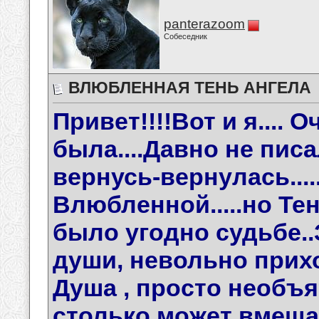
panterazoom
Собеседник
ВЛЮБЛЕННАЯ ТЕНЬ АНГЕЛА
Привет!!!!Вот и я.... 
была....Давно не писа
вернусь-вернулась....
Влюбленной.....но Тен
было угодно судьбе..
души, невольно прих
Душа , просто необъят
столько может вмещать