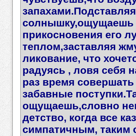
запахами.Подставляя
солнышку,ощущаешь 
прикосновения его л
теплом,заставляя жму
ликование, что хочет
радуясь , ловя себя н
раз время совершать
забавные поступки.Т
ощущаешь,словно нен
детство, когда все к
симпатичным, таким 