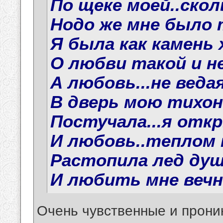
По щеке моей..сколь
Нодо же мне было 
Я была как камень 
О любви такой и не
А любовь...не ведая
В дверь мою тихон
Постучала...я откр
И любовь..теплом м
Растопила лед души
И любить мне вечно
Очень чувственные и прони