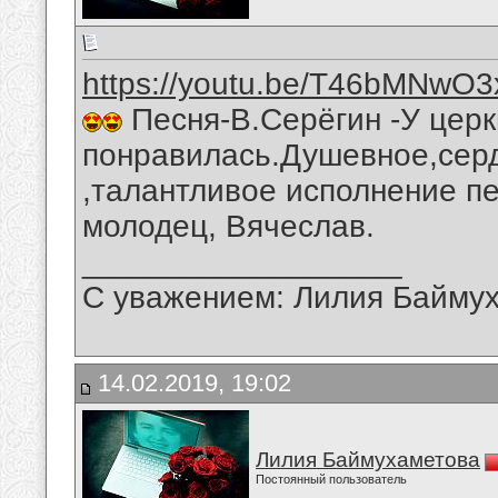
https://youtu.be/T46bMNwO
Песня-В.Серёгин -У церк
понравилась.Душевное,серд
,талантливое исполнение пе
молодец, Вячеслав.
__________________
С уважением: Лилия Байму
14.02.2019, 19:02
Лилия Баймухаметова
Постоянный пользователь