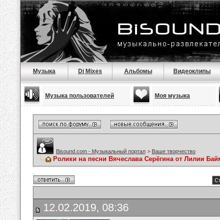
Музыка
Dj Mixes
Альбомы
Видеоклипы
Музыка пользователей
Моя музыка
Bisound.com - Музыкальный портал
>
Ваше творчество
Ролики на песни Вячеслава Серёгина от Лилии Ба
Ст
12.02.2019, 08:36