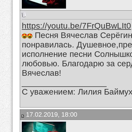
https://youtu.be/7FrQuBwLIt0
Песня Вячеслав Серёгин 
понравилась. Душевное,пре
исполнение песни Солнышко.
любовью. Благодарю за сер
Вячеслав!
__________________
С уважением: Лилия Байму
17.02.2019, 18:00