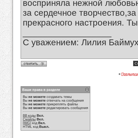
восприняла нежной любовь
за сердечное творчество,за
прекрасного настроения. Т
__________________
С уважением: Лилия Байму
Ст
«
Предыдущ
Ваши права в разделе
Вы
не можете
создавать темы
Вы
не можете
отвечать на сообщения
Вы
не можете
прикреплять файлы
Вы
не можете
редактировать сообщения
BB коды
Вкл.
Смайлы
Вкл.
[IMG]
код
Вкл.
HTML код
Выкл.