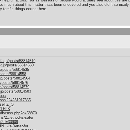
helpful factors. Not as well lots of people would actually feel about this the
so much about this matter thats been uncovered and you also did it so nicely,
 terrific things correct here.
nfo.jp/posts/58814519
nt.jp/posts/58814530
jp/posts/58814535
/posts/58814558
.jp/posts/58814564
m/posts/58814576
me/posts/58814579
.jp/posts/58814583
boo/
mboo/224281917365
M6seHZ_O
1YLH2K
um/discuss.php?d=58879
s/2...ethod-is-safer
hp?id=30909
d...-is-Better-for