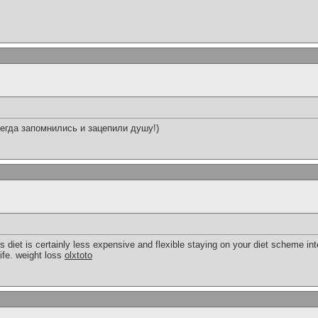
егда запомнились и зацепили душу!)
 diet is certainly less expensive and flexible staying on your diet scheme i
life. weight loss
olxtoto