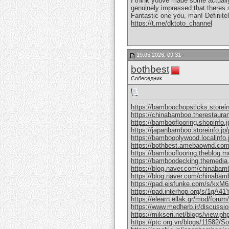
I think youve made some actually 
genuinely impressed that theres 
Fantastic one you, man! Definitely
https://t.me/dktoto_channel
19.05.2026, 09:31
bothbest
Собеседник
https://bamboochopsticks.storei
https://chinabamboo.therestaura
https://bambooflooring.shopinfo.
https://japanbamboo.storeinfo.jp
https://bambooplywood.localinfo
https://bothbest.amebaownd.co
https://bambooflooring.theblog.
https://bamboodecking.themedia
https://blog.naver.com/chinabam
https://blog.naver.com/chinaba
https://pad.eisfunke.com/s/kx
https://pad.interhop.org/s/1gA4
https://elearn.ellak.gr/mod/for
https://www.medherb.ir/discussion
https://mikseri.net/blogs/view.p
https://ptc.org.vn/blogs/11582/Soli