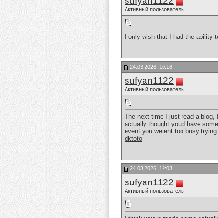
sufyan1122
Активный пользователь
I only wish that I had the abilit
24.03.2026, 10:16
sufyan1122
Активный пользователь
The next time I just read a blog,
actually thought youd have someth
event you werent too busy trying t
dktoto
24.03.2026, 12:03
sufyan1122
Активный пользователь