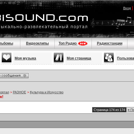
Вход
льбомы
Видеоклипы
Топ Радио
Радиостанции
Моя музыка
Моя страница
Пользов
портал
>
РАЗНОЕ
>
Культура и Искусство
я!
Страница 174 из 174
«
Пе