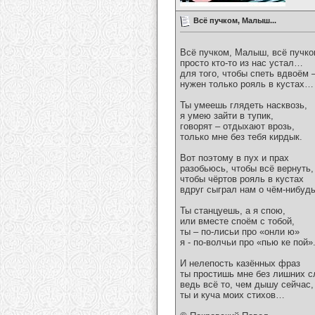
Всё пучком, Малыш...
Всё пучком, Малыш, всё пучк
просто кто-то из нас устал…
для того, чтобы спеть вдвоём 
нужен только рояль в кустах…
Ты умеешь глядеть насквозь,
я умею зайти в тупик,
говорят – отдыхают врозь,
только мне без тебя кирдык.
Вот поэтому в пух и прах
разобьюсь, чтобы всё вернуть,
чтобы чёртов рояль в кустах
вдруг сыграл нам о чём-нибу
Ты станцуешь, а я спою,
или вместе споём с тобой,
ты – по-лисьи про «онли ю»
я - по-волчьи про «пью ке пой»
И нелепость казённых фраз
ты простишь мне без лишних сл
ведь всё то, чем дышу сейчас,
ты и куча моих стихов…