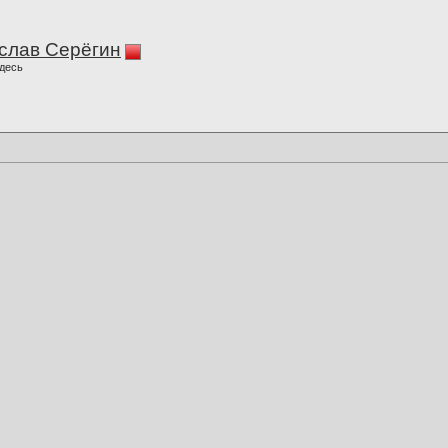
слав Серёгин
десь