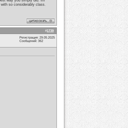
 best way you simply did. Im
 with so considerably class.
#
1739
Регистрация: 29.05.2025
Сообщений: 362