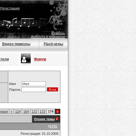
|
Регистрация
Помощь
Добавить в избранное
Видео приколы
Flash-игры
атели
Форум
Имя
Пароль
рвая
<
124
164
172
173
174
Опции темы
#
1731
Регистрация: 01.10.2009