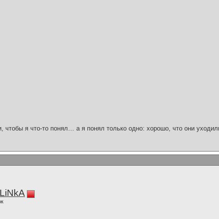
и, чтобы я что-то понял… а я понял только одно: хорошо, что они уходил
LiNkA
ок