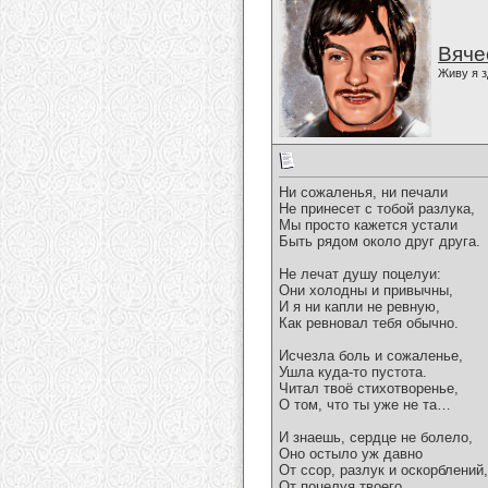
Вяче
Живу я з
Ни сожаленья, ни печали
Не принесет с тобой разлука,
Мы просто кажется устали
Быть рядом около друг друга.
Не лечат душу поцелуи:
Они холодны и привычны,
И я ни капли не ревную,
Как ревновал тебя обычно.
Исчезла боль и сожаленье,
Ушла куда-то пустота.
Читал твоё стихотворенье,
О том, что ты уже не та…
И знаешь, сердце не болело,
Оно остыло уж давно
От ссор, разлук и оскорблений,
От поцелуя твоего…