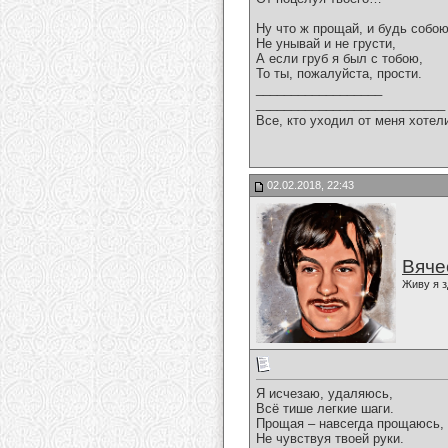
Ну что ж прощай, и будь собою
Не унывай и не грусти,
А если груб я был с тобою,
То ты, пожалуйста, прости.
__________________
___________________________
Все, кто уходил от меня хотел
02.02.2018, 22:43
Вяче
Живу я з
Я исчезаю, удаляюсь,
Всё тише легкие шаги.
Прощая – навсегда прощаюсь,
Не чувствуя твоей руки.