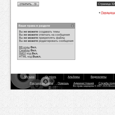
Страница 32
«
Предыдущ
Ваши права в разделе
Вы
не можете
создавать темы
Вы
не можете
отвечать на сообщения
Вы
не можете
прикреплять файлы
Вы
не можете
редактировать сообщения
BB коды
Вкл.
Смайлы
Вкл.
[IMG]
код
Вкл.
HTML код
Выкл.
Музыка
Dj mixes
Альбомы
Видеоклипы
Реклама на сайте
Помощь
Администрация
Служба под
Все права защищены © 2007-2026 Bisou