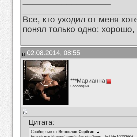
_______________________
Все, кто уходил от меня хот
понял только одно: хорошо,
02.08.2014, 08:55
***Марианна
Собеседник
Цитата:
Сообщение от
Вячеслав Серёгин
http://www.bisound.com/index.php?nam...le&id=10292696