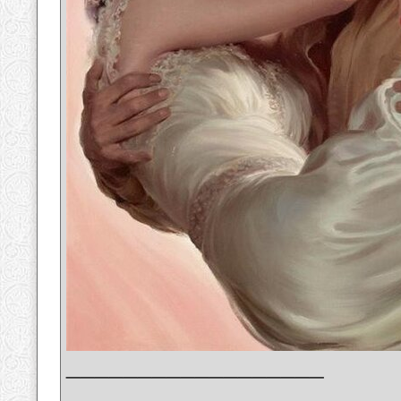
__________________
_______________________