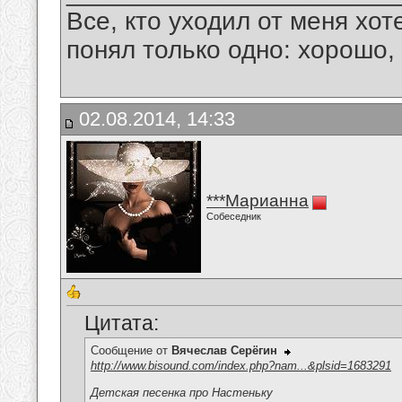
Все, кто уходил от меня хот
понял только одно: хорошо,
02.08.2014, 14:33
***Марианна
Собеседник
Цитата:
Сообщение от
Вячеслав Серёгин
http://www.bisound.com/index.php?nam...&plsid=1683291
Детская песенка про Настеньку