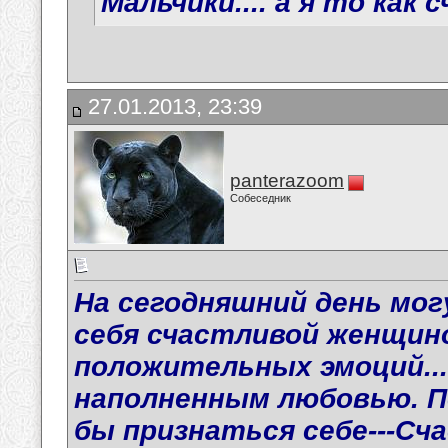
Мальчики.... а я то как 
27.01.2013, 23:39
panterazoom
Собеседник
На сегодняшний день мо
себя счастливой женщиной
положительных эмоций...а
наполненным любовью. П
бы признаться себе---Сч