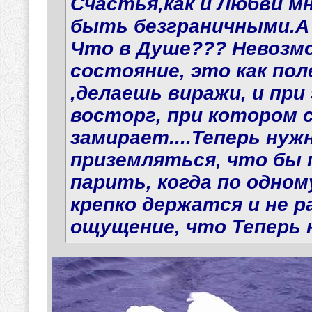
Счастья,как и Любви мн
быть безграничными.А
Что в Душе??? Невозм
состояние, это как пол
,делаешь виражи, и пр
восторг, при котором 
замирает....Теперь нуж
приземляться, что бы
парить, когда по одному
крепко держатся и не 
ощущение, что Теперь н