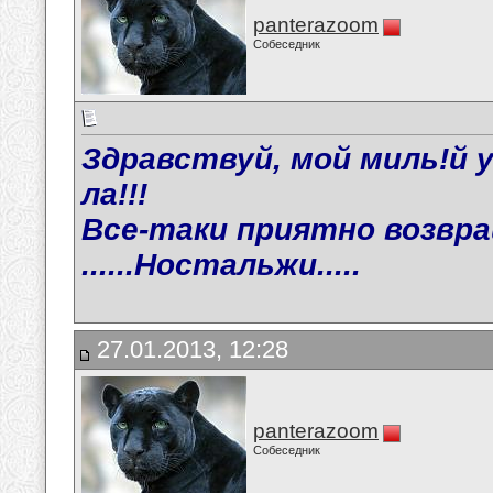
panterazoom
Собеседник
Здравствуй, мой миль!й уг
ла!!!
Все-таки приятно возвра
......Ностальжи.....
27.01.2013, 12:28
panterazoom
Собеседник