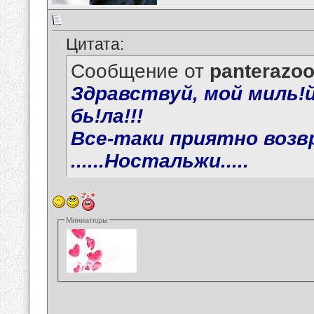
Цитата:
Сообщение от
panterazo
Здравствуй, мой миль!й 
бь!ла!!!
Все-таки приятно возв
......Ностальжи.....
Миниатюры