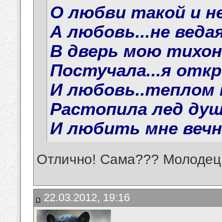
О любви такой и не
А любовь...не ведая
В дверь мою тихон
Постучала...я откр
И любовь..теплом м
Растопила лед души
И любить мне вечно
Отлично! Сама??? Молодец!
22.03.2012, 19:16