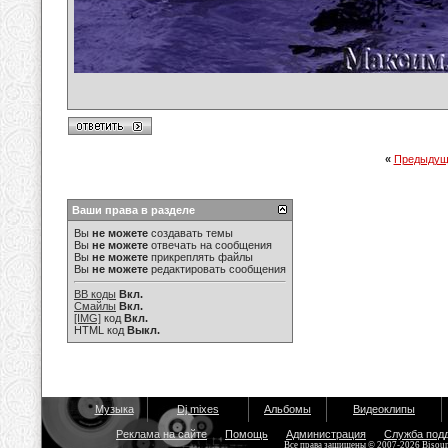
«
Предыдущ
Ваши права в разделе
Вы
не можете
создавать темы
Вы
не можете
отвечать на сообщения
Вы
не можете
прикреплять файлы
Вы
не можете
редактировать сообщения
BB коды
Вкл.
Смайлы
Вкл.
[IMG]
код
Вкл.
HTML код
Выкл.
Музыка
Dj mixes
Альбомы
Видеоклипы
Реклама на сайте
Помощь
Администрация
Служба под
Все права защищены © 2007-2026 Bisou