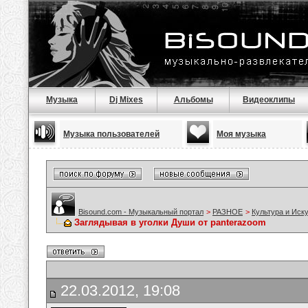
Музыка
Dj Mixes
Альбомы
Видеоклипы
Музыка пользователей
Моя музыка
Bisound.com - Музыкальный портал
>
РАЗНОЕ
>
Культура и Иск
Заглядывая в уголки Души от panterazoom
22.03.2012, 19:08