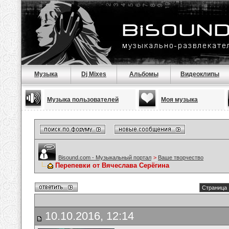
Музыка
Dj Mixes
Альбомы
Видеоклипы
Музыка пользователей
Моя музыка
Bisound.com - Музыкальный портал
>
Ваше творчество
Перепевки от Вячеслава Серёгина
Страница 
10.10.2016, 12:14