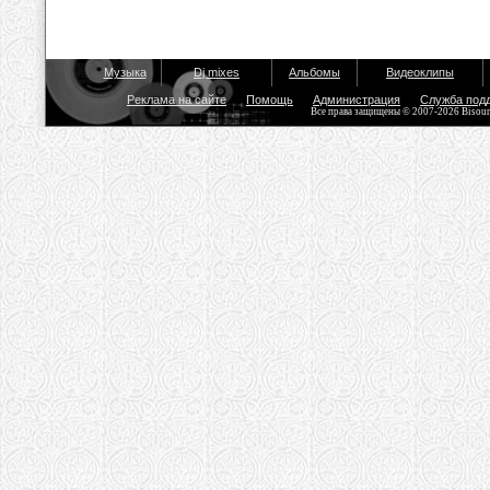
Музыка
Dj mixes
Альбомы
Видеоклипы
Реклама на сайте
Помощь
Администрация
Служба под
Все права защищены © 2007-2026 Bisou