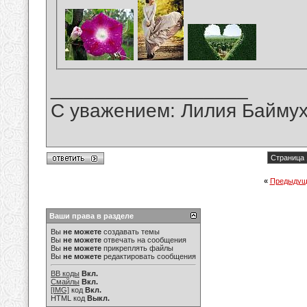
__________________
С уважением: Лилия Байму
Страница 
«
Предыдущ
Ваши права в разделе
Вы
не можете
создавать темы
Вы
не можете
отвечать на сообщения
Вы
не можете
прикреплять файлы
Вы
не можете
редактировать сообщения
BB коды
Вкл.
Смайлы
Вкл.
[IMG]
код
Вкл.
HTML код
Выкл.