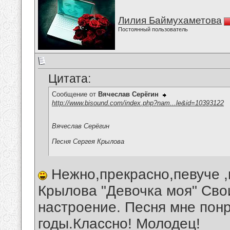
Лилия Баймухаметова
Постоянный пользователь
Цитата:
Сообщение от
Вячеслав Серёгин
http://www.bisound.com/index.php?nam...le&id=10393122
Вячеслав Серёгин
Песня Сергея Крылова
Нежно,прекрасно,певуче ,
Крылова "Девочка моя" Сво
настроение. Песня мне пон
годы.Классно! Молодец!