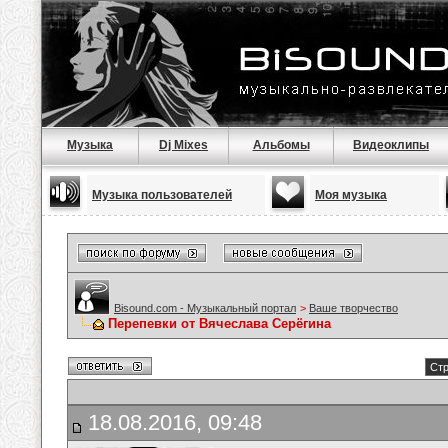
Музыка
Dj Mixes
Альбомы
Видеоклипы
Музыка пользователей
Моя музыка
Bisound.com - Музыкальный портал
>
Ваше творчество
Перепевки от Вячеслава Серёгина
Стр
18.08.2016, 09:48