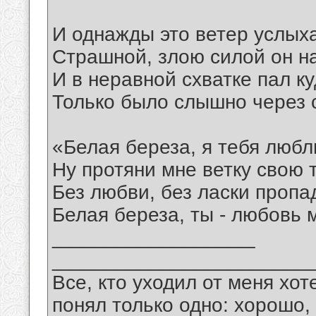
И однажды это ветер услых
Страшной, злою силой он на
И в неравной схватке пал к
Только было слышно через 
«Белая береза, я тебя любл
Ну протяни мне ветку свою 
Без любви, без ласки пропа
Белая береза, ты - любовь 
__________________
_______________________
Все, кто уходил от меня хот
понял только одно: хорошо,