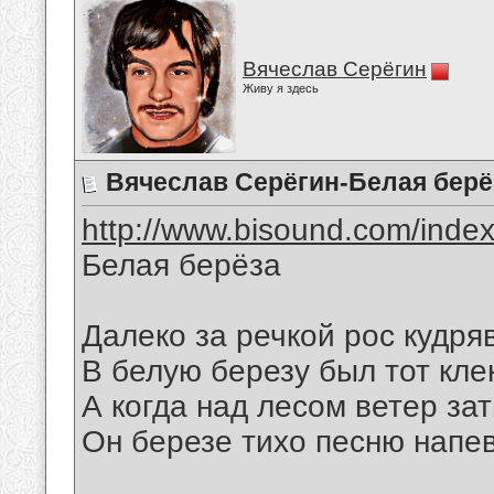
Вячеслав Серёгин
Живу я здесь
Вячеслав Серёгин-Белая берё
http://www.bisound.com/inde
Белая берёза
Далеко за речкой рос кудря
В белую березу был тот кле
А когда над лесом ветер зат
Он березе тихо песню напе