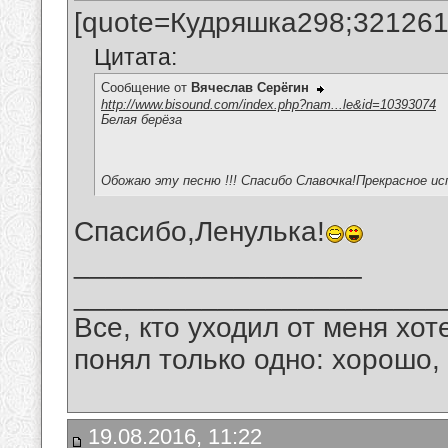
[quote=Кудряшка298;321261
Цитата:
Сообщение от
Вячеслав Серёгин
http://www.bisound.com/index.php?nam...le&id=10393074
Белая берёза
Обожаю эту песню !!! Спасибо Славочка!Прекрасное ис
Спасибо,Ленулька!
__________________
_______________________
Все, кто уходил от меня хот
понял только одно: хорошо,
19.08.2016, 11:22