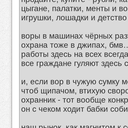
цыгане, палатки, менты и 
игрушки, лошадки и детств
воры в машинах чёрных раз
охрана тоже в джипах, бмв
работы здесь на всех всегда
все граждане гуляют здесь с
и, если вор в чужую сумку м
чтоб щипачом, втихую свор
охранник - тот вообще конк
он с чеком ходит бабки соби
наш рынок, как магнитом к с