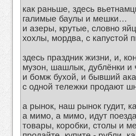
как раньше, здесь вьетнамц
галимые баулы и мешки…
и азеры, крутые, словно яйц
хохлы, мордва, с капустой
здесь праздник жизни, и, ко
музон, шашлык, дублёнки и
и бомж бухой, и бывший ак
с одной тележки продают 
а рынок, наш рынок гудит, к
а мимо, а мимо, идут поез
товары, коробки, столы и 
продайте, купите - рубли, к