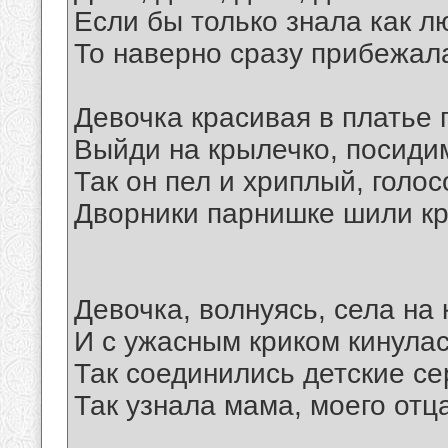
Если бы только знала как л
То наверно сразу прибежала
Девочка красивая в платье 
Выйди на крылечко, посиди
Так он пел и хриплый, голос
Дворники парнишке шили к
Девочка, волнуясь, села на 
И с ужасным криком кинулас
Так соединились детские се
Так узнала мама, моего отц