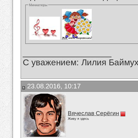
Миниатюры
__________________
С уважением: Лилия Байму
23.08.2016, 10:17
Вячеслав Серёгин
Живу я здесь