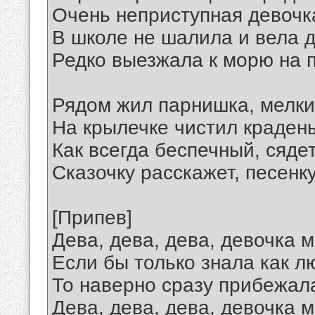
Очень неприступная девочк
В школе не шалила и вела д
Редко выезжала к морю на п
Рядом жил парнишка, мелки
На крылечке чистил крадены
Как всегда беспечный, сядет
Сказочку расскажет, песенку
[Припев]
Дева, дева, дева, девочка м
Если бы только знала как л
То наверно сразу прибежала
Дева, дева, дева, девочка м