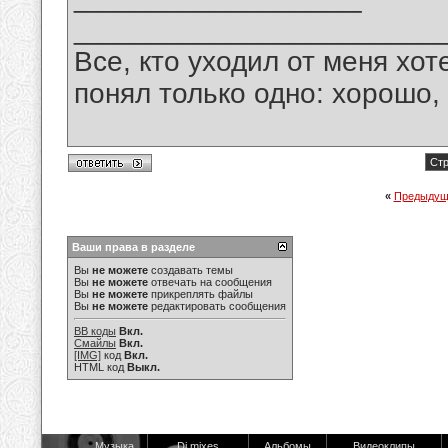
_______________________
Все, кто уходил от меня хот
понял только одно: хорошо,
Стр
«
Предыдущ
Ваши права в разделе
Вы
не можете
создавать темы
Вы
не можете
отвечать на сообщения
Вы
не можете
прикреплять файлы
Вы
не можете
редактировать сообщения
BB коды
Вкл.
Смайлы
Вкл.
[IMG]
код
Вкл.
HTML код
Выкл.
Музыка
Dj mixes
Альбомы
Видеоклипы