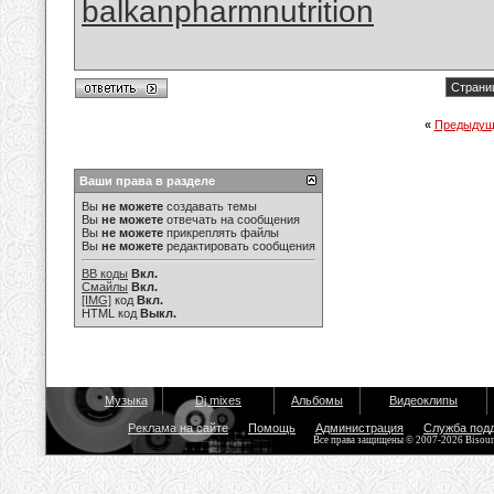
balkanpharmnutrition
Страниц
«
Предыдущ
Ваши права в разделе
Вы
не можете
создавать темы
Вы
не можете
отвечать на сообщения
Вы
не можете
прикреплять файлы
Вы
не можете
редактировать сообщения
BB коды
Вкл.
Смайлы
Вкл.
[IMG]
код
Вкл.
HTML код
Выкл.
Музыка
Dj mixes
Альбомы
Видеоклипы
Реклама на сайте
Помощь
Администрация
Служба под
Все права защищены © 2007-2026 Bisou