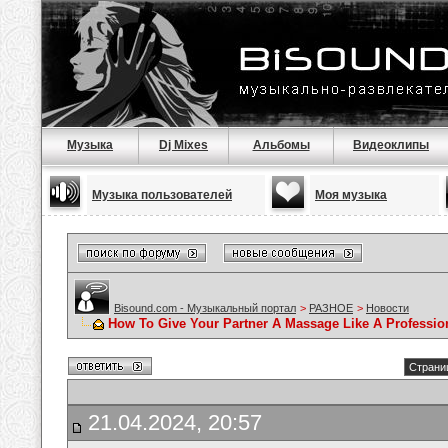
Музыка
Dj Mixes
Альбомы
Видеоклипы
Музыка пользователей
Моя музыка
Bisound.com - Музыкальный портал
>
РАЗНОЕ
>
Новости
How To Give Your Partner A Massage Like A Professio
Страниц
21.04.2024, 20:57