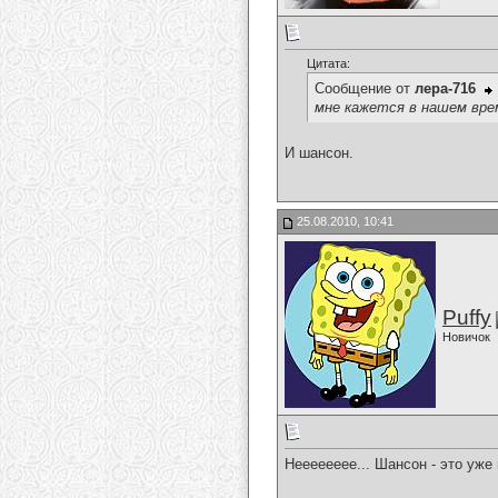
Цитата:
Сообщение от
лера-716
мне кажется в нашем вре
И шансон.
25.08.2010, 10:41
Puffy
Новичок
Нееееееее... Шансон - это уже