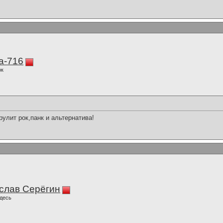
а-716
ок
улит рок,панк и альтернатива!
слав Серёгин
десь