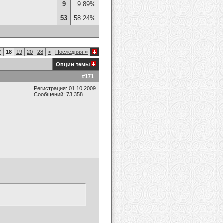
9
9.89%
53
58.24%
7
18
19
20
28
>
Последняя
»
Опции темы
#
171
Регистрация: 01.10.2009
Сообщений: 73,358