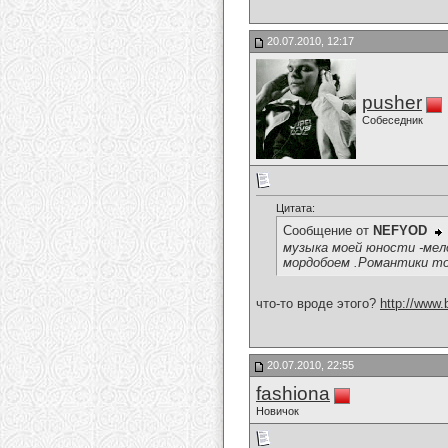
20.07.2010, 12:17
pusher
Собеседник
Цитата:
Сообщение от
NEFYOD
музыка моей юности -мело
мордобоем .Романтики то
что-то вроде этого?
http://www
20.07.2010, 22:55
fashiona
Новичок