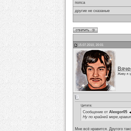
попса
другие не сказаные
15.07.2010, 20:01
Вяче
Живу я з
Цитата:
Сообщение от
Alexgor05
Ну по крайней мере,нрав
Мне всё нравится. Другого так