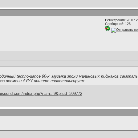
Регистрация: 28.07.
Сообщений: 126
дичный techno-dance 90-х .музыка эпохи малиновых пиджаков,самопаль
го воемени АУУУ пишите понастальгируем.
.bisound.com/index.php?nam...9&plsid=309772