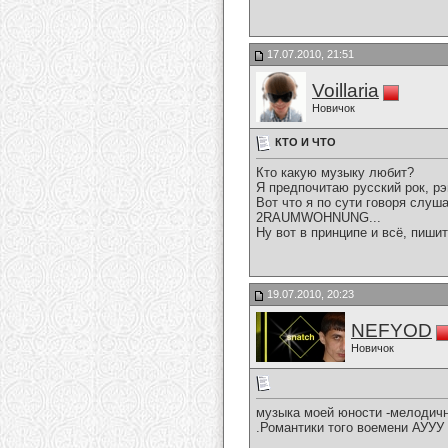
17.07.2010, 21:51
Voillaria
Новичок
КТО И ЧТО
Кто какую музыку любит?
Я предпочитаю русский рок, рэп
Вот что я по сути говоря слуш
2RAUMWOHNUNG...
Ну вот в принципе и всё, пиш
19.07.2010, 20:23
NEFYOD
Новичок
музыка моей юности -мелодичн
.Романтики того воемени АУУУ