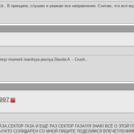
ck.. В принципе, слушаю и уважаю все направления. Считаю, что вся му
nyi moment nravitsya pesnya Davida A. - Crush...
997
ЗА,СЕКТОР ГАЗА И ЕЩЁ РАЗ СЕКТОР ГАЗА!!!Я ЗНАЮ ВСЁ О ЭТОЙ Г
!!!КТО СОЛИДАРЕН СО МНОЙ ПИШИТЕ ПОДЕЛИМСЯ ВПЕЧЕТЛЕНИЯМИ!