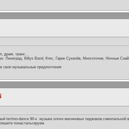
, драм, транс...
аю: Лениград, Billys Band, Krec, Гарик Сукачёв, Многоточие, Ночные Сна
ите свои музыкальные предпочтения
ый techno-dance 90-х .музыка эпохи малиновых пиджаков,самопальной в
 пишите понастальгируем.