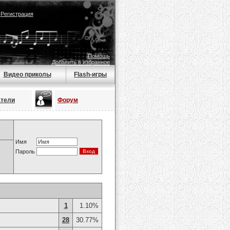
|
Регистрация
Помощь
Добавить в избранное
Видео приколы
Flash-игры
атели
Форум
Имя
Пароль
1
1.10%
28
30.77%