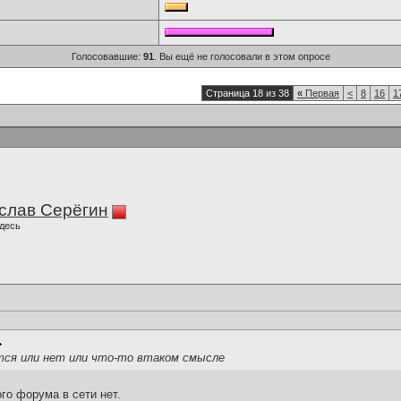
Голосовавшие:
91
. Вы ещё не голосовали в этом опросе
Страница 18 из 38
«
Первая
<
8
16
1
слав Серёгин
десь
ится или нет или что-то втаком смысле
ого форума в сети нет.