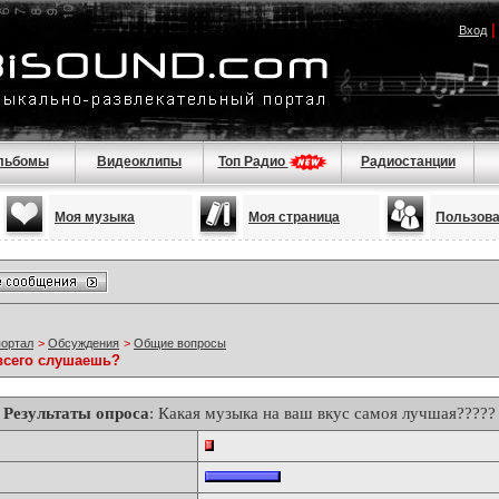
Вход
льбомы
Видеоклипы
Топ Радио
Радиостанции
Моя музыка
Моя страница
Пользов
портал
>
Обсуждения
>
Общие вопросы
всего слушаешь?
Результаты опроса
: Какая музыка на ваш вкус самоя лучшая?????