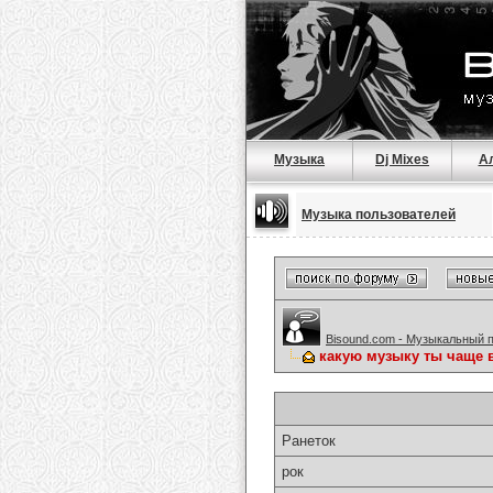
Музыка
Dj Mixes
А
Музыка пользователей
Bisound.com - Музыкальный 
какую музыку ты чаще 
Ранеток
рок