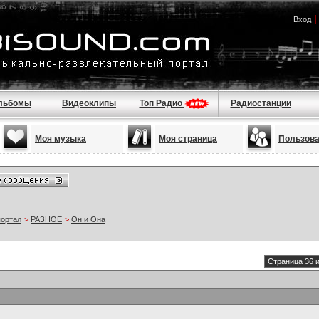
Вход
льбомы
Видеоклипы
Топ Радио
Радиостанции
Моя музыка
Моя страница
Пользов
портал
>
РАЗНОЕ
>
Он и Она
Страница 36 и