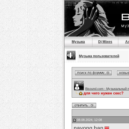
Музыка
Dj Mixes
А
Музыка пользователей
Bisound.com - Музыкальный 
для чего нужен секс?
08.08.2024, 12:08
nayong han