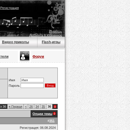
|
Регистрация
Помощь
Добавить в избранное
Видео приколы
Flash-игры
атели
Форум
Имя
Пароль
з 36
«
Первая
<
26
34
35
36
Опции темы
#
351
Регистрация: 06.08.2024