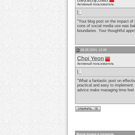
Активный пользователь
"Your blog post on the impact of
cons of social media use was bal
boundaries. Your thoughtful appr
08.08.2024, 12:08
Choi Yeon
Активный пользователь
"What a fantastic post on effecti
practical and easy to implement. 
advice make managing time feel m
Ваши права в разделе