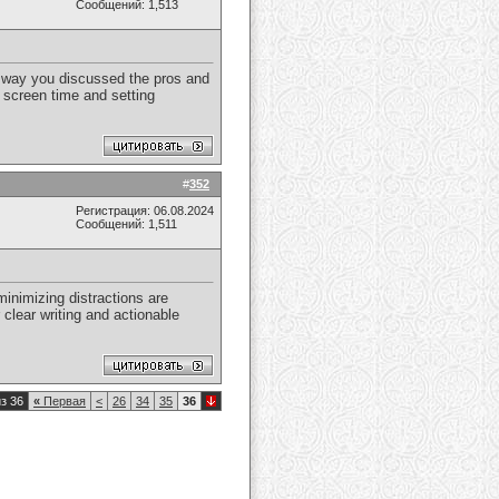
Сообщений: 1,513
e way you discussed the pros and
 screen time and setting
#
352
Регистрация: 06.08.2024
Сообщений: 1,511
inimizing distractions are
 clear writing and actionable
з 36
«
Первая
<
26
34
35
36