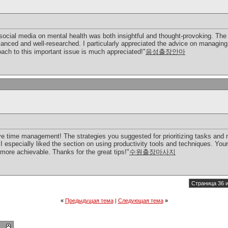
 social media on mental health was both insightful and thought-provoking. Th
anced and well-researched. I particularly appreciated the advice on managing
oach to this important issue is much appreciated!"
음성출장안마
ve time management! The strategies you suggested for prioritizing tasks and m
I especially liked the section on using productivity tools and techniques. Your
ore achievable. Thanks for the great tips!"
수원출장마사지
Страница 36 и
«
Предыдущая тема
|
Следующая тема
»