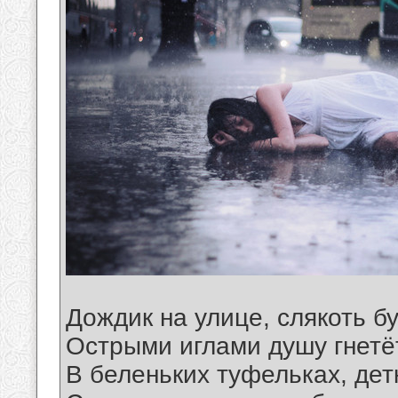
Дождик на улице, слякоть б
Острыми иглами душу гнетё
В беленьких туфельках, дет