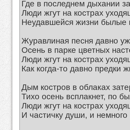
Где в последнем дыхании з
Люди жгут на кострах уходя
Неудавшейся жизни былые
Журавлиная песня давно уж
Осень в парке цветных нас
Люди жгут на кострах уходя
Как когда-то давно предки ж
Дым костров в облаках затер
Тихо осень всплакнет, по б
Люди жгут на кострах уходя
И частичку души, и немного