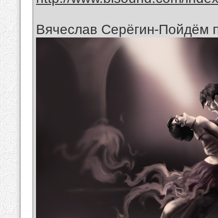
Вячеслав Серёгин-Пойдём 