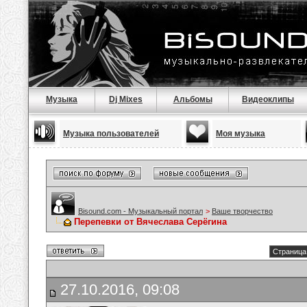
Музыка
Dj Mixes
Альбомы
Видеоклипы
Музыка пользователей
Моя музыка
Bisound.com - Музыкальный портал
>
Ваше творчество
Перепевки от Вячеслава Серёгина
Страница 
27.10.2016, 09:08