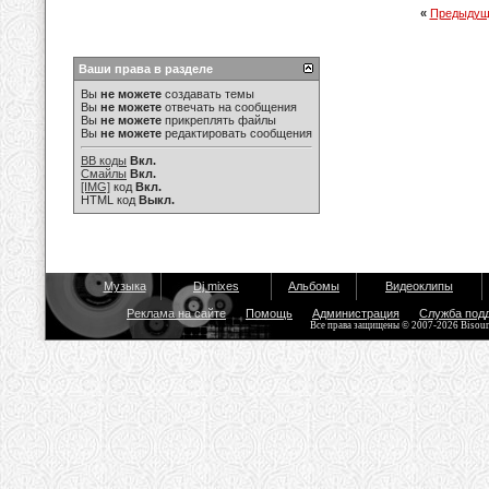
«
Предыдущ
Ваши права в разделе
Вы
не можете
создавать темы
Вы
не можете
отвечать на сообщения
Вы
не можете
прикреплять файлы
Вы
не можете
редактировать сообщения
BB коды
Вкл.
Смайлы
Вкл.
[IMG]
код
Вкл.
HTML код
Выкл.
Музыка
Dj mixes
Альбомы
Видеоклипы
Реклама на сайте
Помощь
Администрация
Служба под
Все права защищены © 2007-2026 Bisou