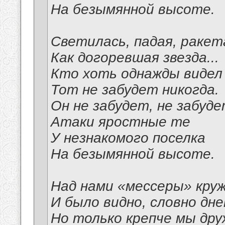
На безымянной высоте.
Светилась, падая, ракет
Как догоревшая звезда...
Кто хоть однажды видел
Тот не забудет никогда.
Он не забудет, не забуд
Атаки яростные те
У незнакомого поселка
На безымянной высоте.
Над нами «мессеры» круж
И было видно, словно днем
Но только крепче мы др