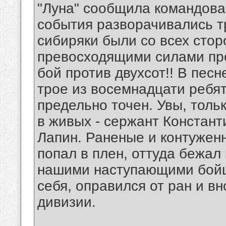
"Луна" сообщила командова
события разворачивались т
сибиряки были со всех стор
превосходящими силами пр
бой против двухсот!! В песн
трое из восемнадцати ребят
предельно точен. Увы, толь
в живых - сержант Констант
Лапин. Раненые и контуженн
попал в плен, оттуда бежал
нашими наступающими бойц
себя, оправился от ран и вн
дивизии.