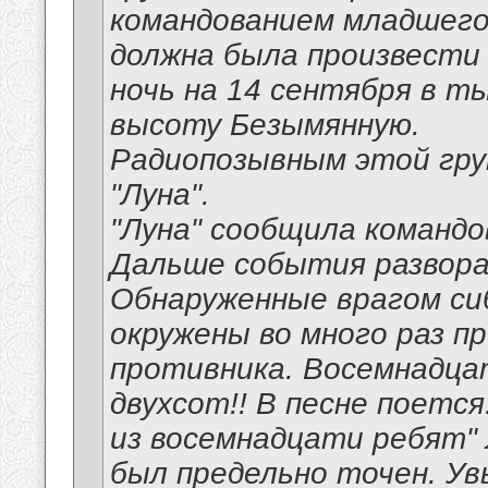
командованием младшег
должна была произвести 
ночь на 14 сентября в т
высоту Безымянную.
Радиопозывным этой гру
"Луна".
"Луна" сообщила командо
Дальше события развора
Обнаруженные врагом сиб
окружены во много раз п
противника. Восемнадца
двухсот!! В песне поетс
из восемнадцати ребят"
был предельно точен. Ув