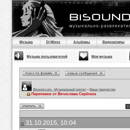
Музыка
Dj Mixes
Альбомы
Видеоклипы
Музыка пользователей
Моя музыка
Bisound.com - Музыкальный портал
>
Ваше творчество
Перепевки от Вячеслава Серёгина
Ст
31.10.2015, 10:04