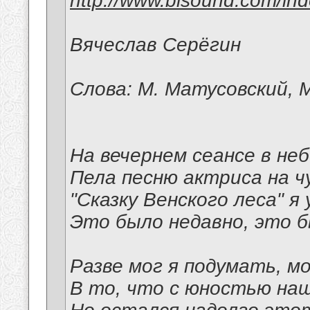
http://www.bisound.com/in
Вячеслав Серёгин
Слова: М. Матусовский, М
На вечернем сеансе в не
Пела песню актриса на ч
"Сказку Венского леса" я
Это было недавно, это б
Разве мог я подумать, м
В то, что с юностью наш